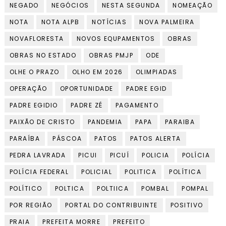
NEGADO
NEGÓCIOS
NESTA SEGUNDA
NOMEAÇÃO
NOTA
NOTA ALPB
NOTÍCIAS
NOVA PALMEIRA
NOVAFLORESTA
NOVOS EQUPAMENTOS
OBRAS
OBRAS NO ESTADO
OBRAS PMJP
ODE
OLHE O PRAZO
OLHO EM 2026
OLIMPIADAS
OPERAÇÃO
OPORTUNIDADE
PADRE EGID
PADRE EGIDIO
PADRE ZÉ
PAGAMENTO
PAIXÃO DE CRISTO
PANDEMIA
PAPA
PARAIBA
PARAÍBA
PÁSCOA
PATOS
PATOS ALERTA
PEDRA LAVRADA
PICUI
PICUÍ
POLICIA
POLÍCIA
POLÍCIA FEDERAL
POLICIAL
POLITICA
POLÍTICA
POLÍTICO
POLTICA
POLTIICA
POMBAL
POMPAL
POR REGIÃO
PORTAL DO CONTRIBUINTE
POSITIVO
PRAIA
PREFEITA MORRE
PREFEITO