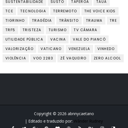
SUSTENTABILIDADE
SUSTO
TAPEROÁ
TAUÁ
TCE
TECNOLOGIA
TERREMOTO
THE VOICE KIDS
TIGRINHO
TRAGÉDIA
TRÂNSITO
TRAUMA
TRE
TRF5
TRISTEZA
TURISMO
TV CÂMARA
UTILIDADE PÚBLICA
VACINA
VALE DO PIANCÓ
VALORIZAÇÃO
VATICANO
VENEZUELA
VINHEDO
VIOLÊNCIA
VOO 2283
ZÉ VAQUEIRO
ZERO ALCOOL
Copyright ©
2026
abnnycaetano
| Editado e traduzido por:
Wânder Rudney