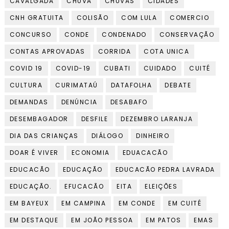
CAVALGADA
CHUVA
CHUVAS
CIDADES
CNH GRATUITA
COLISÃO
COM LULA
COMERCIO
CONCURSO
CONDE
CONDENADO
CONSERVAÇÃO
CONTAS APROVADAS
CORRIDA
COTA UNICA
COVID 19
COVID-19
CUBATI
CUIDADO
CUITÉ
CULTURA
CURIMATAÚ
DATAFOLHA
DEBATE
DEMANDAS
DENÚNCIA
DESABAFO
DESEMBAGADOR
DESFILE
DEZEMBRO LARANJA
DIA DAS CRIANÇAS
DIÁLOGO
DINHEIRO
DOAR É VIVER
ECONOMIA
EDUACACÃO
EDUCACÃO
EDUCAÇÃO
EDUCACÃO PEDRA LAVRADA
EDUCAÇÃO.
EFUCACÃO
EITA
ELEIÇÕES
EM BAYEUX
EM CAMPINA
EM CONDE
EM CUITÉ
EM DESTAQUE
EM JOÃO PESSOA
EM PATOS
EMAS