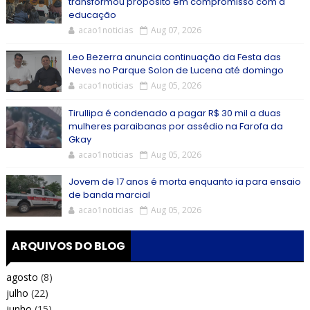
transformou propósito em compromisso com a
educação
acao1noticias
Aug 07, 2026
Leo Bezerra anuncia continuação da Festa das
Neves no Parque Solon de Lucena até domingo
acao1noticias
Aug 05, 2026
Tirullipa é condenado a pagar R$ 30 mil a duas
mulheres paraibanas por assédio na Farofa da
Gkay
acao1noticias
Aug 05, 2026
Jovem de 17 anos é morta enquanto ia para ensaio
de banda marcial
acao1noticias
Aug 05, 2026
ARQUIVOS DO BLOG
agosto
(8)
julho
(22)
junho
(15)