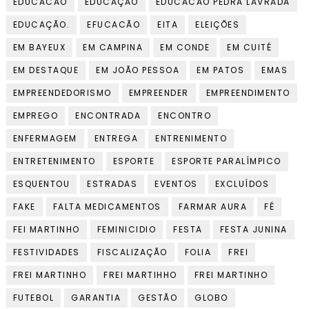
EDUCACÃO
EDUCAÇÃO
EDUCACÃO PEDRA LAVRADA
EDUCAÇÃO.
EFUCACÃO
EITA
ELEIÇÕES
EM BAYEUX
EM CAMPINA
EM CONDE
EM CUITÉ
EM DESTAQUE
EM JOÃO PESSOA
EM PATOS
EMAS
EMPREENDEDORISMO
EMPREENDER
EMPREENDIMENTO
EMPREGO
ENCONTRADA
ENCONTRO
ENFERMAGEM
ENTREGA
ENTRENIMENTO
ENTRETENIMENTO
ESPORTE
ESPORTE PARALÍMPICO
ESQUENTOU
ESTRADAS
EVENTOS
EXCLUÍDOS
FAKE
FALTA MEDICAMENTOS
FARMAR AURA
FÉ
FEI MARTINHO
FEMINICIDIO
FESTA
FESTA JUNINA
FESTIVIDADES
FISCALIZAÇÃO
FOLIA
FREI
FREI MARTINHO
FREI MARTIHHO
FREI MARTINHO
FUTEBOL
GARANTIA
GESTÃO
GLOBO