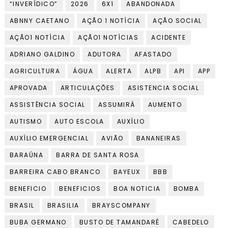
“INVERÍDICO”
2026
6X1
ABANDONADA
ABNNY CAETANO
AÇÃO 1 NOTÍCIA
AÇÃO SOCIAL
AÇÃO1 NOTÍCIA
AÇÃO1 NOTÍCIAS
ACIDENTE
ADRIANO GALDINO
ADUTORA
AFASTADO
AGRICULTURA
ÁGUA
ALERTA
ALPB
API
APP
APROVADA
ARTICULAÇÕES
ASISTENCIA SOCIAL
ASSISTÊNCIA SOCIAL
ASSUMIRÁ
AUMENTO
AUTISMO
AUTO ESCOLA
AUXÍLIO
AUXÍLIO EMERGENCIAL
AVIÃO
BANANEIRAS
BARAÚNA
BARRA DE SANTA ROSA
BARREIRA CABO BRANCO
BAYEUX
BBB
BENEFICIO
BENEFICIOS
BOA NOTICIA
BOMBA
BRASIL
BRASILIA
BRAYSCOMPANY
BUBA GERMANO
BUSTO DE TAMANDARÉ
CABEDELO