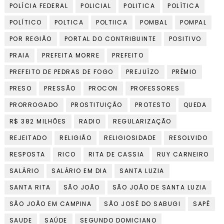
POLÍCIA FEDERAL
POLICIAL
POLITICA
POLÍTICA
POLÍTICO
POLTICA
POLTIICA
POMBAL
POMPAL
POR REGIÃO
PORTAL DO CONTRIBUINTE
POSITIVO
PRAIA
PREFEITA MORRE
PREFEITO
PREFEITO DE PEDRAS DE FOGO
PREJUÍZO
PRÊMIO
PRESO
PRESSÃO
PROCON
PROFESSORES
PRORROGADO
PROSTITUIÇÃO
PROTESTO
QUEDA
R$ 382 MILHÕES
RADIO
REGULARIZAÇÃO
REJEITADO
RELIGIÃO
RELIGIOSIDADE
RESOLVIDO
RESPOSTA
RICO
RITA DE CASSIA
RUY CARNEIRO
SALÁRIO
SALÁRIO EM DIA
SANTA LUZIA
SANTA RITA
SÃO JOÃO
SÃO JOÃO DE SANTA LUZIA
SÃO JOÃO EM CAMPINA
SÃO JOSÉ DO SABUGI
SAPÉ
SAUDE
SAÚDE
SEGUNDO DOMICIANO