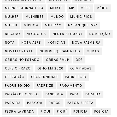
MORREU JORNALISTA
MORTE
MP
MPPB
MÚIDO
MULHER
MULHERES
MUNDO
MUNICÍPIOS
MUSEU
MÚSICA
MUTIRÃO
NATAN QUEIROZ
NEGADO
NEGÓCIOS
NESTA SEGUNDA
NOMEAÇÃO
NOTA
NOTA ALPB
NOTÍCIAS
NOVA PALMEIRA
NOVAFLORESTA
NOVOS EQUPAMENTOS
OBRAS
OBRAS NO ESTADO
OBRAS PMJP
ODE
OLHE O PRAZO
OLHO EM 2026
OLIMPIADAS
OPERAÇÃO
OPORTUNIDADE
PADRE EGID
PADRE EGIDIO
PADRE ZÉ
PAGAMENTO
PAIXÃO DE CRISTO
PANDEMIA
PAPA
PARAIBA
PARAÍBA
PÁSCOA
PATOS
PATOS ALERTA
PEDRA LAVRADA
PICUI
PICUÍ
POLICIA
POLÍCIA