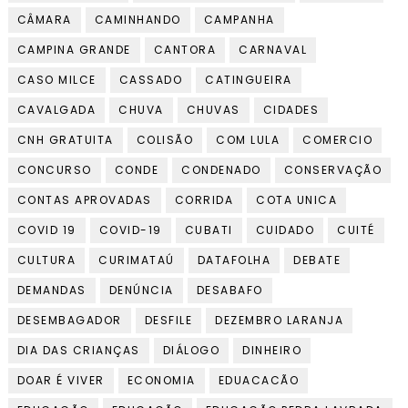
CÂMARA
CAMINHANDO
CAMPANHA
CAMPINA GRANDE
CANTORA
CARNAVAL
CASO MILCE
CASSADO
CATINGUEIRA
CAVALGADA
CHUVA
CHUVAS
CIDADES
CNH GRATUITA
COLISÃO
COM LULA
COMERCIO
CONCURSO
CONDE
CONDENADO
CONSERVAÇÃO
CONTAS APROVADAS
CORRIDA
COTA UNICA
COVID 19
COVID-19
CUBATI
CUIDADO
CUITÉ
CULTURA
CURIMATAÚ
DATAFOLHA
DEBATE
DEMANDAS
DENÚNCIA
DESABAFO
DESEMBAGADOR
DESFILE
DEZEMBRO LARANJA
DIA DAS CRIANÇAS
DIÁLOGO
DINHEIRO
DOAR É VIVER
ECONOMIA
EDUACACÃO