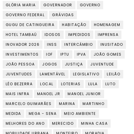
GLÓRIA MARIA
GOVERNADOR
GOVERNO
GOVERNO FEDERAL
GRÁVIDAS
GUGU DE CATINGUEIRA
HABITAÇÃO
HOMENAGEM
HOTEL TAMBAÚ
IDOSOS
IMPEDIDOS
IMPRENSA
INOVADOR 2026
INSS
INTERCÂMBIO
INUSITADO
INVESTIMENTOS
IOF
IPTU
IPVA
JOÃO GOMES
JOÃO PESSOA
JOGOS
JUSTIÇA
JUVENTUDE
JUVENTUDES
LAMENTÁVEL
LEGISLATIVO
LEILÃO
LÉO BEZERRA
LOCAL
LOTERIAS
LULA
LUTO
MAIS INFRA
MANOEL JR
MANOEL JUNIOR
MARCELO GUIMARÃES
MARINA
MARTINHO
MEDIDA
MEGA - SENA
MEIO AMBIENTE
MELHORES DO ANO
MERECIDO
MINHA CASA
MOBILIDADE URBANA
MONTEIRO
MORADIA