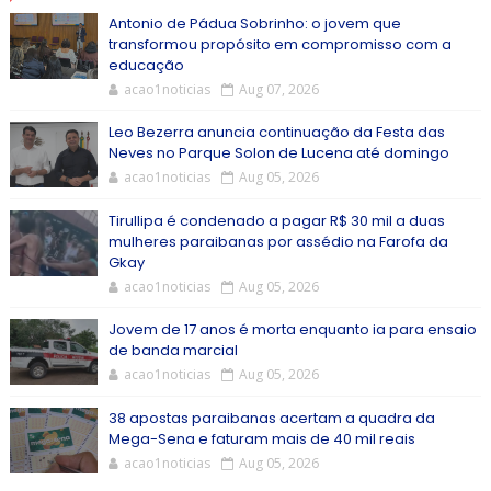
Antonio de Pádua Sobrinho: o jovem que
transformou propósito em compromisso com a
educação
acao1noticias
Aug 07, 2026
Leo Bezerra anuncia continuação da Festa das
Neves no Parque Solon de Lucena até domingo
acao1noticias
Aug 05, 2026
Tirullipa é condenado a pagar R$ 30 mil a duas
mulheres paraibanas por assédio na Farofa da
Gkay
acao1noticias
Aug 05, 2026
Jovem de 17 anos é morta enquanto ia para ensaio
de banda marcial
acao1noticias
Aug 05, 2026
38 apostas paraibanas acertam a quadra da
Mega-Sena e faturam mais de 40 mil reais
acao1noticias
Aug 05, 2026