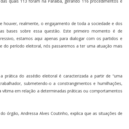
, das quais 113 foram na Paraíba, gerando 116 procedimentos e
 se houver, realmente, o engajamento de toda a sociedade e dos
suas bases sobre essa questão. Este primeiro momento é de
pressivo, estamos aqui apenas para dialogar com os partidos e
e do período eleitoral, nós passaremos a ter uma atuação mais
prática do assédio eleitoral é caracterizada a partir de “uma
 trabalhador, submetendo-o a constrangimentos e humilhações,
da vítima em relação a determinadas práticas ou comportamentos
l do órgão, Andressa Alves Coutinho, explica que as situações de