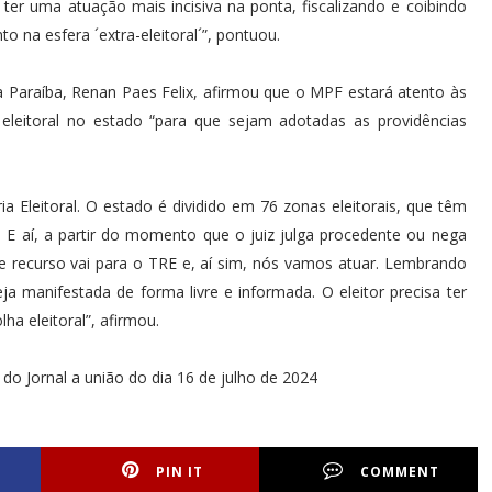
ter uma atuação mais incisiva na ponta, fiscalizando e coibindo
o na esfera ´extra-eleitoral´”, pontuou.
a Paraíba, Renan Paes Felix, afirmou que o MPF estará atento às
 eleitoral no estado “para que sejam adotadas as providências
 Eleitoral. O estado é dividido em 76 zonas eleitorais, que têm
 aí, a partir do momento que o juiz julga procedente ou nega
se recurso vai para o TRE e, aí sim, nós vamos atuar. Lembrando
a manifestada de forma livre e informada. O eleitor precisa ter
lha eleitoral”, afirmou.
do Jornal a união do dia 16 de julho de 2024
PIN IT
COMMENT