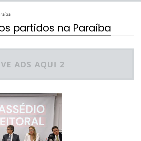
araíba
os partidos na Paraíba
VE ADS AQUI 2