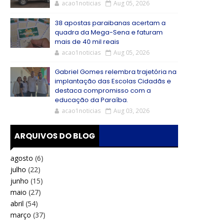
acao1noticias
Aug 05, 2026
38 apostas paraibanas acertam a
quadra da Mega-Sena e faturam
mais de 40 mil reais
acao1noticias
Aug 05, 2026
Gabriel Gomes relembra trajetória na
implantação das Escolas Cidadãs e
destaca compromisso com a
educação da Paraíba.
acao1noticias
Aug 03, 2026
ARQUIVOS DO BLOG
agosto
(6)
julho
(22)
junho
(15)
maio
(27)
abril
(54)
março
(37)