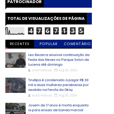
PATROCINADOR
TOTAL DE VISUALIZAÇÕES DE PÁGINA
4
7
6
7
1
3
5
RECENTES
POPULAR
COMENTÁRIO
S
Leo Bezerra anuncia continuação da
Festa das Neves no Parque Solon de
Lucena até domingo
acao1noticias
Aug 05, 2026
Tirullipa é condenado a pagar R$ 30
mil a duas mulheres paraibanas por
assédio na Farofa da Gkay
acao1noticias
Aug 05, 2026
Jovem de 17 anos é morta enquanto
ia para ensaio de banda marcial