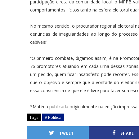
participação direta da comunidade local, o MPPB vai 
comportamentos ilícitos tanto na esfera eleitoral quant
No mesmo sentido, o procurador regional eleitoral n
denúncias de irregularidades ao longo do processo
cabíveis”.
“O primeiro combate, digamos assim, é na Promotoria
76 promotores atuando em cada uma dessas zonas. E
um pedido, quem ficar insatisfeito pode recorrer. Es
que o objetivo é sempre que a vontade do eleitor sej
essa consciência de que ele é livre para fazer sua esco
*Matéria publicada originalmente na edição impressa 
Tags
# Política
TWEET
SHARE