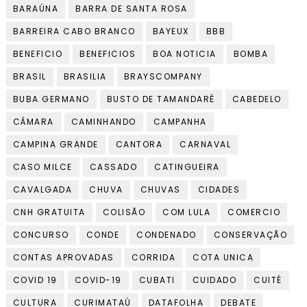
BARAÚNA
BARRA DE SANTA ROSA
BARREIRA CABO BRANCO
BAYEUX
BBB
BENEFICIO
BENEFICIOS
BOA NOTICIA
BOMBA
BRASIL
BRASILIA
BRAYSCOMPANY
BUBA GERMANO
BUSTO DE TAMANDARÉ
CABEDELO
CÂMARA
CAMINHANDO
CAMPANHA
CAMPINA GRANDE
CANTORA
CARNAVAL
CASO MILCE
CASSADO
CATINGUEIRA
CAVALGADA
CHUVA
CHUVAS
CIDADES
CNH GRATUITA
COLISÃO
COM LULA
COMERCIO
CONCURSO
CONDE
CONDENADO
CONSERVAÇÃO
CONTAS APROVADAS
CORRIDA
COTA UNICA
COVID 19
COVID-19
CUBATI
CUIDADO
CUITÉ
CULTURA
CURIMATAÚ
DATAFOLHA
DEBATE