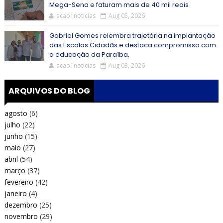
Mega-Sena e faturam mais de 40 mil reais
acao1noticias
Aug 05, 2026
Gabriel Gomes relembra trajetória na implantação
das Escolas Cidadãs e destaca compromisso com
a educação da Paraíba.
acao1noticias
Aug 03, 2026
ARQUIVOS DO BLOG
agosto
(6)
julho
(22)
junho
(15)
maio
(27)
abril
(54)
março
(37)
fevereiro
(42)
janeiro
(4)
dezembro
(25)
novembro
(29)