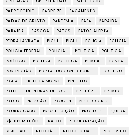
OPERAÇÃO
OPORTUNIDADE
PADRE EGID
PADRE EGIDIO
PADRE ZÉ
PAGAMENTO
PAIXÃO DE CRISTO
PANDEMIA
PAPA
PARAIBA
PARAÍBA
PÁSCOA
PATOS
PATOS ALERTA
PEDRA LAVRADA
PICUI
PICUÍ
POLICIA
POLÍCIA
POLÍCIA FEDERAL
POLICIAL
POLITICA
POLÍTICA
POLÍTICO
POLTICA
POLTIICA
POMBAL
POMPAL
POR REGIÃO
PORTAL DO CONTRIBUINTE
POSITIVO
PRAIA
PREFEITA MORRE
PREFEITO
PREFEITO DE PEDRAS DE FOGO
PREJUÍZO
PRÊMIO
PRESO
PRESSÃO
PROCON
PROFESSORES
PRORROGADO
PROSTITUIÇÃO
PROTESTO
QUEDA
R$ 382 MILHÕES
RADIO
REGULARIZAÇÃO
REJEITADO
RELIGIÃO
RELIGIOSIDADE
RESOLVIDO