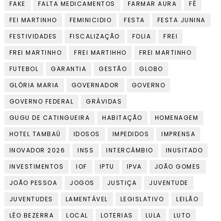
FAKE
FALTA MEDICAMENTOS
FARMAR AURA
FÉ
FEI MARTINHO
FEMINICIDIO
FESTA
FESTA JUNINA
FESTIVIDADES
FISCALIZAÇÃO
FOLIA
FREI
FREI MARTINHO
FREI MARTIHHO
FREI MARTINHO
FUTEBOL
GARANTIA
GESTÃO
GLOBO
GLÓRIA MARIA
GOVERNADOR
GOVERNO
GOVERNO FEDERAL
GRÁVIDAS
GUGU DE CATINGUEIRA
HABITAÇÃO
HOMENAGEM
HOTEL TAMBAÚ
IDOSOS
IMPEDIDOS
IMPRENSA
INOVADOR 2026
INSS
INTERCÂMBIO
INUSITADO
INVESTIMENTOS
IOF
IPTU
IPVA
JOÃO GOMES
JOÃO PESSOA
JOGOS
JUSTIÇA
JUVENTUDE
JUVENTUDES
LAMENTÁVEL
LEGISLATIVO
LEILÃO
LÉO BEZERRA
LOCAL
LOTERIAS
LULA
LUTO