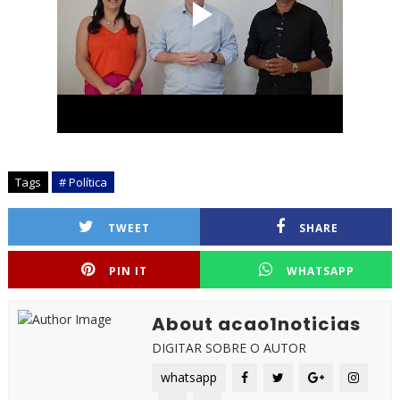
Tags
# Política
TWEET
SHARE
PIN IT
WHATSAPP
About acao1noticias
DIGITAR SOBRE O AUTOR
whatsapp