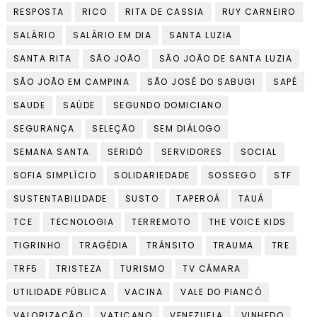
RESPOSTA
RICO
RITA DE CASSIA
RUY CARNEIRO
SALÁRIO
SALÁRIO EM DIA
SANTA LUZIA
SANTA RITA
SÃO JOÃO
SÃO JOÃO DE SANTA LUZIA
SÃO JOÃO EM CAMPINA
SÃO JOSÉ DO SABUGI
SAPÉ
SAUDE
SAÚDE
SEGUNDO DOMICIANO
SEGURANÇA
SELEÇÃO
SEM DIÁLOGO
SEMANA SANTA
SERIDÓ
SERVIDORES
SOCIAL
SOFIA SIMPLÍCIO
SOLIDARIEDADE
SOSSEGO
STF
SUSTENTABILIDADE
SUSTO
TAPEROÁ
TAUÁ
TCE
TECNOLOGIA
TERREMOTO
THE VOICE KIDS
TIGRINHO
TRAGÉDIA
TRÂNSITO
TRAUMA
TRE
TRF5
TRISTEZA
TURISMO
TV CÂMARA
UTILIDADE PÚBLICA
VACINA
VALE DO PIANCÓ
VALORIZAÇÃO
VATICANO
VENEZUELA
VINHEDO