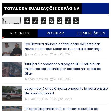
TOTAL DE VISUALIZAÇÕES DE PÁGINA
4
7
7
6
3
7
5
RECENTES
POPULAR
COMENTÁRIOS
Leo Bezerra anuncia continuação da Festa das
Neves no Parque Solon de Lucena até domingo
acao1noticias
Aug 05, 2026
Tirullipa é condenado a pagar R$ 30 mil a duas
mulheres paraibanas por assédio na Farofa da
Gkay
acao1noticias
Aug 05, 2026
Jovem de 17 anos é morta enquanto ia para ensaio
de banda marcial
acao1noticias
Aug 05, 2026
38 apostas paraibanas acertam a quadra da