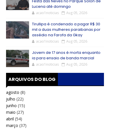
Festa das Neves no Parque Solon de
Lucena até domingo
acao1noticias
Aug 05, 2026
Tirullipa é condenado a pagar R$ 30
mil a duas mulheres paraibanas por
assédio na Farofa da Gkay
acao1noticias
Aug 05, 2026
Jovem de 17 anos é morta enquanto
ia para ensaio de banda marcial
acao1noticias
Aug 05, 2026
ARQUIVOS DO BLOG
agosto
(8)
julho
(22)
junho
(15)
maio
(27)
abril
(54)
março
(37)