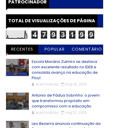
PATROCINADOR
TOTAL DE VISUALIZAÇÕES DE PÁGINA
4
7
9
3
1
9
9
RECENTES
POPULAR
COMENTÁRIO
S
Escola Macário Zulmiro se destaca
com excelente resultado no IDEB e
consolida avanço na educação de
Picuí
acao1noticias
Aug 08, 2026
Antonio de Pádua Sobrinho: o jovem
que transformou propósito em
compromisso com a educação
acao1noticias
Aug 07, 2026
Leo Bezerra anuncia continuação da