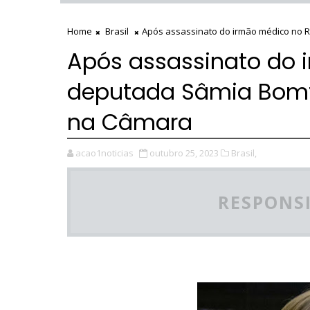
Home
Brasil
Após assassinato do irmão médico no R
Após assassinato do 
deputada Sâmia Bomfi
na Câmara
acao1noticias
outubro 25, 2023
Brasil,
RESPONSI