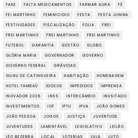
FAKE
FALTA MEDICAMENTOS
FARMAR AURA
FÉ
FEI MARTINHO
FEMINICIDIO
FESTA
FESTA JUNINA
FESTIVIDADES
FISCALIZAÇÃO
FOLIA
FREI
FREI MARTINHO
FREI MARTIHHO
FREI MARTINHO
FUTEBOL
GARANTIA
GESTÃO
GLOBO
GLÓRIA MARIA
GOVERNADOR
GOVERNO
GOVERNO FEDERAL
GRÁVIDAS
GUGU DE CATINGUEIRA
HABITAÇÃO
HOMENAGEM
HOTEL TAMBAÚ
IDOSOS
IMPEDIDOS
IMPRENSA
INOVADOR 2026
INSS
INTERCÂMBIO
INUSITADO
INVESTIMENTOS
IOF
IPTU
IPVA
JOÃO GOMES
JOÃO PESSOA
JOGOS
JUSTIÇA
JUVENTUDE
JUVENTUDES
LAMENTÁVEL
LEGISLATIVO
LEILÃO
LÉO BEZERRA
LOCAL
LOTERIAS
LULA
LUTO