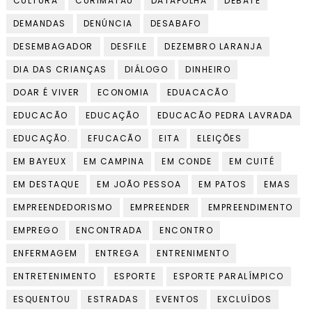
CULTURA
CURIMATAÚ
DATAFOLHA
DEBATE
DEMANDAS
DENÚNCIA
DESABAFO
DESEMBAGADOR
DESFILE
DEZEMBRO LARANJA
DIA DAS CRIANÇAS
DIÁLOGO
DINHEIRO
DOAR É VIVER
ECONOMIA
EDUACACÃO
EDUCACÃO
EDUCAÇÃO
EDUCACÃO PEDRA LAVRADA
EDUCAÇÃO.
EFUCACÃO
EITA
ELEIÇÕES
EM BAYEUX
EM CAMPINA
EM CONDE
EM CUITÉ
EM DESTAQUE
EM JOÃO PESSOA
EM PATOS
EMAS
EMPREENDEDORISMO
EMPREENDER
EMPREENDIMENTO
EMPREGO
ENCONTRADA
ENCONTRO
ENFERMAGEM
ENTREGA
ENTRENIMENTO
ENTRETENIMENTO
ESPORTE
ESPORTE PARALÍMPICO
ESQUENTOU
ESTRADAS
EVENTOS
EXCLUÍDOS