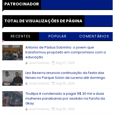
PATROCINADOR
TOTAL DE VISUALIZAÇÕES DE PÁGINA
RECENTES
POPULAR
COMENTÁRIOS
Antonio de Pádua Sobrinho: o jovem que
transformou propósito em compromisso com a
educação
acao1noticias
Aug 07, 2026
Leo Bezerra anuncia continuação da Festa das
Neves no Parque Solon de Lucena até domingo
acao1noticias
Aug 05, 2026
Tirullipa é condenado a pagar R$ 30 mil a duas
mulheres paraibanas por assédio na Farofa da
Gkay
acao1noticias
Aug 05, 2026