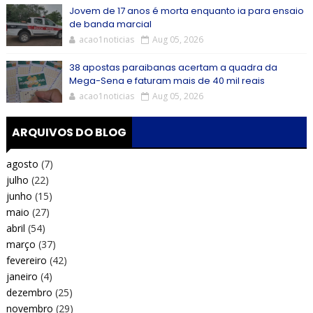
Jovem de 17 anos é morta enquanto ia para ensaio
de banda marcial
acao1noticias
Aug 05, 2026
38 apostas paraibanas acertam a quadra da
Mega-Sena e faturam mais de 40 mil reais
acao1noticias
Aug 05, 2026
ARQUIVOS DO BLOG
agosto
(7)
julho
(22)
junho
(15)
maio
(27)
abril
(54)
março
(37)
fevereiro
(42)
janeiro
(4)
dezembro
(25)
novembro
(29)