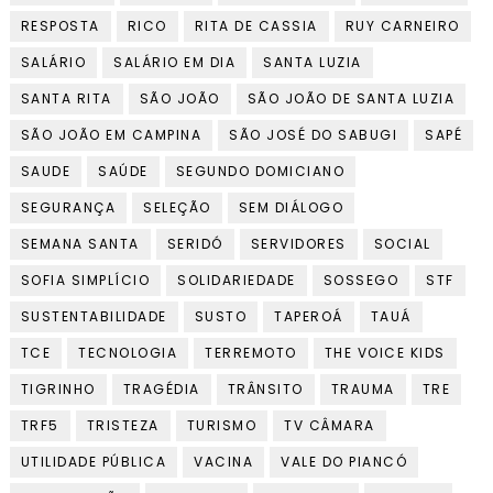
RESPOSTA
RICO
RITA DE CASSIA
RUY CARNEIRO
SALÁRIO
SALÁRIO EM DIA
SANTA LUZIA
SANTA RITA
SÃO JOÃO
SÃO JOÃO DE SANTA LUZIA
SÃO JOÃO EM CAMPINA
SÃO JOSÉ DO SABUGI
SAPÉ
SAUDE
SAÚDE
SEGUNDO DOMICIANO
SEGURANÇA
SELEÇÃO
SEM DIÁLOGO
SEMANA SANTA
SERIDÓ
SERVIDORES
SOCIAL
SOFIA SIMPLÍCIO
SOLIDARIEDADE
SOSSEGO
STF
SUSTENTABILIDADE
SUSTO
TAPEROÁ
TAUÁ
TCE
TECNOLOGIA
TERREMOTO
THE VOICE KIDS
TIGRINHO
TRAGÉDIA
TRÂNSITO
TRAUMA
TRE
TRF5
TRISTEZA
TURISMO
TV CÂMARA
UTILIDADE PÚBLICA
VACINA
VALE DO PIANCÓ