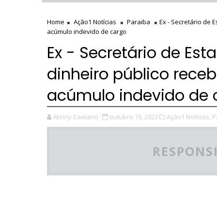
Home
Ação1 Notícias
Paraiba
Ex - Secretário de 
acúmulo indevido de cargo
Ex - Secretário de Est
dinheiro público rece
acúmulo indevido de 
Abnny Caetano
outubro 19, 2023
Ação1 Notícias,
P
RESPONSI