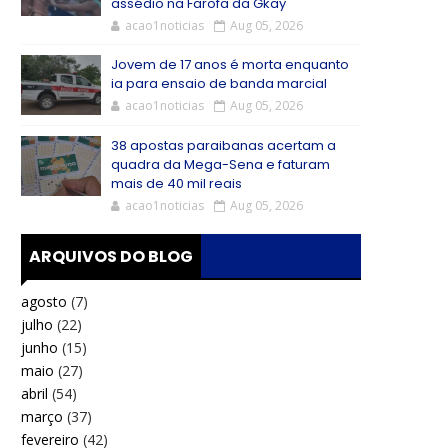
assédio na Farofa da Gkay
acao1noticias
Aug 05, 2026
Jovem de 17 anos é morta enquanto
ia para ensaio de banda marcial
acao1noticias
Aug 05, 2026
38 apostas paraibanas acertam a
quadra da Mega-Sena e faturam
mais de 40 mil reais
acao1noticias
Aug 05, 2026
ARQUIVOS DO BLOG
agosto
(7)
julho
(22)
junho
(15)
maio
(27)
abril
(54)
março
(37)
fevereiro
(42)