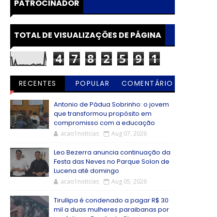
PATROCINADOR
TOTAL DE VISUALIZAÇÕES DE PÁGINA
4
7
8
2
5
9
1
RECENTES
POPULAR
COMENTÁRIO
S
Antonio de Pádua Sobrinho: o jovem
que transformou propósito em
compromisso com a educação
acao1noticias
Aug 07, 2026
Leo Bezerra anuncia continuação da
Festa das Neves no Parque Solon de
Lucena até domingo
acao1noticias
Aug 05, 2026
Tirullipa é condenado a pagar R$ 30
mil a duas mulheres paraibanas por