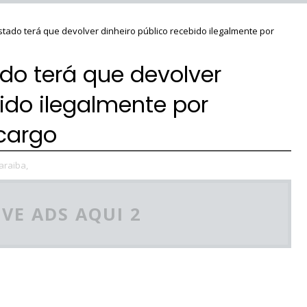
Estado terá que devolver dinheiro público recebido ilegalmente por
ado terá que devolver
bido ilegalmente por
cargo
araiba,
VE ADS AQUI 2