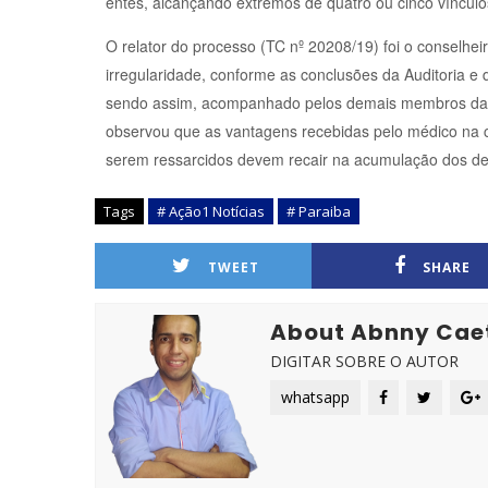
entes, alcançando extremos de quatro ou cinco víncul
O relator do processo (TC nº 20208/19) foi o conselheir
irregularidade, conforme as conclusões da Auditoria e 
sendo assim, acompanhado pelos demais membros da Co
observou que as vantagens recebidas pelo médico na c
serem ressarcidos devem recair na acumulação dos de
Tags
# Ação1 Notícias
# Paraiba
TWEET
SHARE
About Abnny Cae
DIGITAR SOBRE O AUTOR
whatsapp