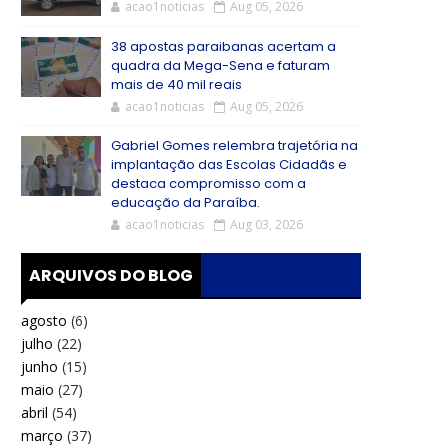
acao1noticias
Aug 05, 2026
38 apostas paraibanas acertam a
quadra da Mega-Sena e faturam
mais de 40 mil reais
acao1noticias
Aug 05, 2026
Gabriel Gomes relembra trajetória na
implantação das Escolas Cidadãs e
destaca compromisso com a
educação da Paraíba.
acao1noticias
Aug 03, 2026
ARQUIVOS DO BLOG
agosto
(6)
julho
(22)
junho
(15)
maio
(27)
abril
(54)
março
(37)