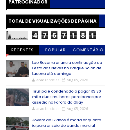
PATROCINADOR
TOTAL DE VISUALIZAÇÕES DE PÁGINA
4
7
6
7
1
8
1
RECENTES
POPULAR
COMENTÁRIO
S
Leo Bezerra anuncia continuação da
Festa das Neves no Parque Solon de
Lucena até domingo
acao1noticias
Aug 05, 2026
Tirullipa é condenado a pagar R$ 30
mil a duas mulheres paraibanas por
assédio na Farofa da Gkay
acao1noticias
Aug 05, 2026
Jovem de 17 anos é morta enquanto
ia para ensaio de banda marcial