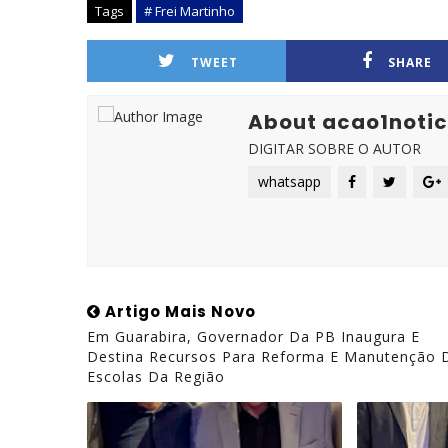
Tags
# Frei Martinho
TWEET
SHARE
About acao1notic
DIGITAR SOBRE O AUTOR
whatsapp
Artigo Mais Novo
Em Guarabira, Governador Da PB Inaugura E
Destina Recursos Para Reforma E Manutenção 
Escolas Da Região