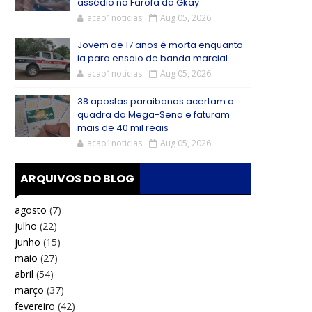
assédio na Farofa da Gkay
acao1noticias
Aug 05, 2026
Jovem de 17 anos é morta enquanto
ia para ensaio de banda marcial
acao1noticias
Aug 05, 2026
38 apostas paraibanas acertam a
quadra da Mega-Sena e faturam
mais de 40 mil reais
acao1noticias
Aug 05, 2026
ARQUIVOS DO BLOG
agosto
(7)
julho
(22)
junho
(15)
maio
(27)
abril
(54)
março
(37)
fevereiro
(42)