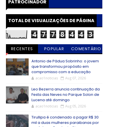
PATROCINADOR
TOTAL DE VISUALIZAÇÕES DE PÁGINA
4
7
7
8
4
4
3
RECENTES
POPULAR
COMENTÁRIO
S
Antonio de Pádua Sobrinho: o jovem
que transformou propósito em
compromisso com a educação
acao1noticias
Aug 07, 2026
Leo Bezerra anuncia continuação da
Festa das Neves no Parque Solon de
Lucena até domingo
acao1noticias
Aug 05, 2026
Tirullipa é condenado a pagar R$ 30
mil a duas mulheres paraibanas por