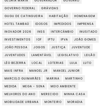
GLÓRIA MARIA
GOVERNADOR
GOVERNO
GOVERNO FEDERAL
GRÁVIDAS
GUGU DE CATINGUEIRA
HABITAÇÃO
HOMENAGEM
HOTEL TAMBAÚ
IDOSOS
IMPEDIDOS
IMPRENSA
INOVADOR 2026
INSS
INTERCÂMBIO
INUSITADO
INVESTIMENTOS
IOF
IPTU
IPVA
JOÃO GOMES
JOÃO PESSOA
JOGOS
JUSTIÇA
JUVENTUDE
JUVENTUDES
LAMENTÁVEL
LEGISLATIVO
LEILÃO
LÉO BEZERRA
LOCAL
LOTERIAS
LULA
LUTO
MAIS INFRA
MANOEL JR
MANOEL JUNIOR
MARCELO GUIMARÃES
MARINA
MARTINHO
MEDIDA
MEGA - SENA
MEIO AMBIENTE
MELHORES DO ANO
MERECIDO
MINHA CASA
MOBILIDADE URBANA
MONTEIRO
MORADIA