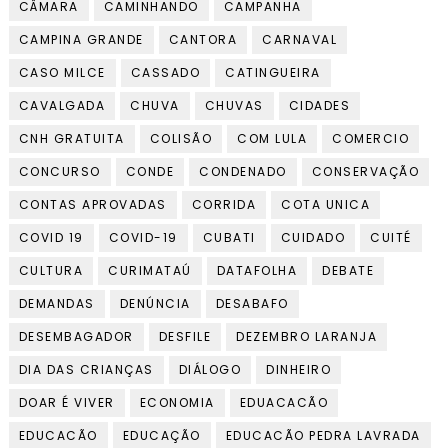
CÂMARA
CAMINHANDO
CAMPANHA
CAMPINA GRANDE
CANTORA
CARNAVAL
CASO MILCE
CASSADO
CATINGUEIRA
CAVALGADA
CHUVA
CHUVAS
CIDADES
CNH GRATUITA
COLISÃO
COM LULA
COMERCIO
CONCURSO
CONDE
CONDENADO
CONSERVAÇÃO
CONTAS APROVADAS
CORRIDA
COTA UNICA
COVID 19
COVID-19
CUBATI
CUIDADO
CUITÉ
CULTURA
CURIMATAÚ
DATAFOLHA
DEBATE
DEMANDAS
DENÚNCIA
DESABAFO
DESEMBAGADOR
DESFILE
DEZEMBRO LARANJA
DIA DAS CRIANÇAS
DIÁLOGO
DINHEIRO
DOAR É VIVER
ECONOMIA
EDUACACÃO
EDUCACÃO
EDUCAÇÃO
EDUCACÃO PEDRA LAVRADA