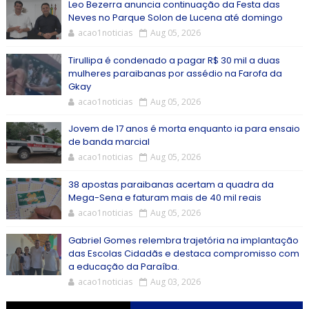
Leo Bezerra anuncia continuação da Festa das
Neves no Parque Solon de Lucena até domingo
acao1noticias
Aug 05, 2026
Tirullipa é condenado a pagar R$ 30 mil a duas
mulheres paraibanas por assédio na Farofa da
Gkay
acao1noticias
Aug 05, 2026
Jovem de 17 anos é morta enquanto ia para ensaio
de banda marcial
acao1noticias
Aug 05, 2026
38 apostas paraibanas acertam a quadra da
Mega-Sena e faturam mais de 40 mil reais
acao1noticias
Aug 05, 2026
Gabriel Gomes relembra trajetória na implantação
das Escolas Cidadãs e destaca compromisso com
a educação da Paraíba.
acao1noticias
Aug 03, 2026