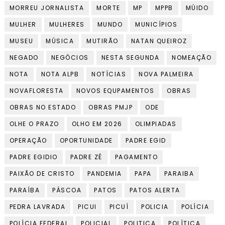
MORREU JORNALISTA
MORTE
MP
MPPB
MÚIDO
MULHER
MULHERES
MUNDO
MUNICÍPIOS
MUSEU
MÚSICA
MUTIRÃO
NATAN QUEIROZ
NEGADO
NEGÓCIOS
NESTA SEGUNDA
NOMEAÇÃO
NOTA
NOTA ALPB
NOTÍCIAS
NOVA PALMEIRA
NOVAFLORESTA
NOVOS EQUPAMENTOS
OBRAS
OBRAS NO ESTADO
OBRAS PMJP
ODE
OLHE O PRAZO
OLHO EM 2026
OLIMPIADAS
OPERAÇÃO
OPORTUNIDADE
PADRE EGID
PADRE EGIDIO
PADRE ZÉ
PAGAMENTO
PAIXÃO DE CRISTO
PANDEMIA
PAPA
PARAIBA
PARAÍBA
PÁSCOA
PATOS
PATOS ALERTA
PEDRA LAVRADA
PICUI
PICUÍ
POLICIA
POLÍCIA
POLÍCIA FEDERAL
POLICIAL
POLITICA
POLÍTICA