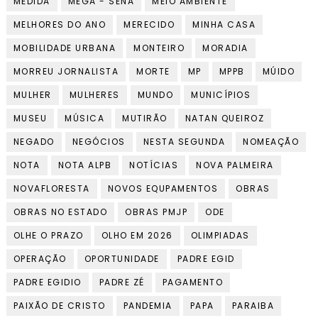
MEDIDA
MEGA - SENA
MEIO AMBIENTE
MELHORES DO ANO
MERECIDO
MINHA CASA
MOBILIDADE URBANA
MONTEIRO
MORADIA
MORREU JORNALISTA
MORTE
MP
MPPB
MÚIDO
MULHER
MULHERES
MUNDO
MUNICÍPIOS
MUSEU
MÚSICA
MUTIRÃO
NATAN QUEIROZ
NEGADO
NEGÓCIOS
NESTA SEGUNDA
NOMEAÇÃO
NOTA
NOTA ALPB
NOTÍCIAS
NOVA PALMEIRA
NOVAFLORESTA
NOVOS EQUPAMENTOS
OBRAS
OBRAS NO ESTADO
OBRAS PMJP
ODE
OLHE O PRAZO
OLHO EM 2026
OLIMPIADAS
OPERAÇÃO
OPORTUNIDADE
PADRE EGID
PADRE EGIDIO
PADRE ZÉ
PAGAMENTO
PAIXÃO DE CRISTO
PANDEMIA
PAPA
PARAIBA