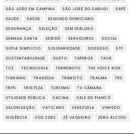
SÃO JOÃO EM CAMPINA
SÃO JOSÉ DO SABUGI
SAPÉ
SAUDE
SAÚDE
SEGUNDO DOMICIANO
SEGURANÇA
SELEÇÃO
SEM DIÁLOGO
SEMANA SANTA
SERIDÓ
SERVIDORES
SOCIAL
SOFIA SIMPLÍCIO
SOLIDARIEDADE
SOSSEGO
STF
SUSTENTABILIDADE
SUSTO
TAPEROÁ
TAUÁ
TCE
TECNOLOGIA
TERREMOTO
THE VOICE KIDS
TIGRINHO
TRAGÉDIA
TRÂNSITO
TRAUMA
TRE
TRF5
TRISTEZA
TURISMO
TV CÂMARA
UTILIDADE PÚBLICA
VACINA
VALE DO PIANCÓ
VALORIZAÇÃO
VATICANO
VENEZUELA
VINHEDO
VIOLÊNCIA
VOO 2283
ZÉ VAQUEIRO
ZERO ALCOOL