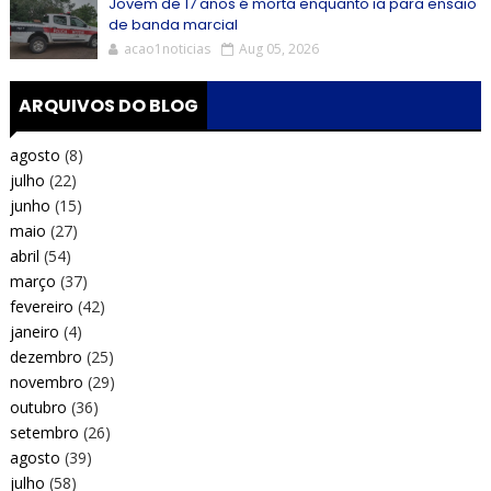
Jovem de 17 anos é morta enquanto ia para ensaio
de banda marcial
acao1noticias
Aug 05, 2026
ARQUIVOS DO BLOG
agosto
(8)
julho
(22)
junho
(15)
maio
(27)
abril
(54)
março
(37)
fevereiro
(42)
janeiro
(4)
dezembro
(25)
novembro
(29)
outubro
(36)
setembro
(26)
agosto
(39)
julho
(58)