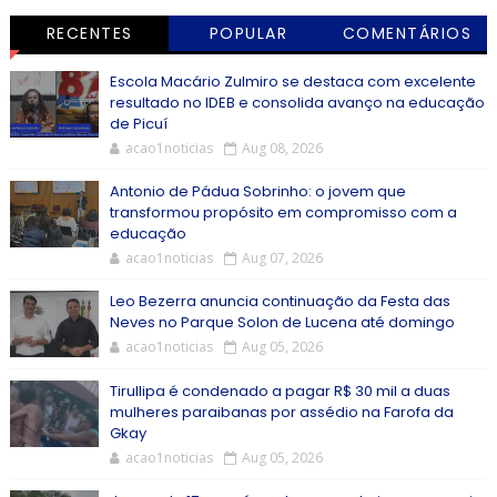
RECENTES
POPULAR
COMENTÁRIOS
Escola Macário Zulmiro se destaca com excelente
resultado no IDEB e consolida avanço na educação
de Picuí
acao1noticias
Aug 08, 2026
Antonio de Pádua Sobrinho: o jovem que
transformou propósito em compromisso com a
educação
acao1noticias
Aug 07, 2026
Leo Bezerra anuncia continuação da Festa das
Neves no Parque Solon de Lucena até domingo
acao1noticias
Aug 05, 2026
Tirullipa é condenado a pagar R$ 30 mil a duas
mulheres paraibanas por assédio na Farofa da
Gkay
acao1noticias
Aug 05, 2026