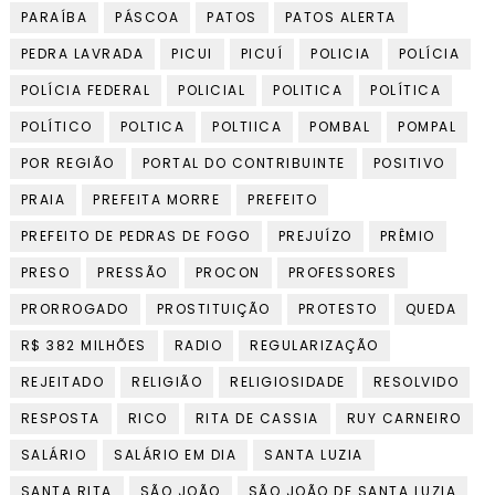
PARAÍBA
PÁSCOA
PATOS
PATOS ALERTA
PEDRA LAVRADA
PICUI
PICUÍ
POLICIA
POLÍCIA
POLÍCIA FEDERAL
POLICIAL
POLITICA
POLÍTICA
POLÍTICO
POLTICA
POLTIICA
POMBAL
POMPAL
POR REGIÃO
PORTAL DO CONTRIBUINTE
POSITIVO
PRAIA
PREFEITA MORRE
PREFEITO
PREFEITO DE PEDRAS DE FOGO
PREJUÍZO
PRÊMIO
PRESO
PRESSÃO
PROCON
PROFESSORES
PRORROGADO
PROSTITUIÇÃO
PROTESTO
QUEDA
R$ 382 MILHÕES
RADIO
REGULARIZAÇÃO
REJEITADO
RELIGIÃO
RELIGIOSIDADE
RESOLVIDO
RESPOSTA
RICO
RITA DE CASSIA
RUY CARNEIRO
SALÁRIO
SALÁRIO EM DIA
SANTA LUZIA
SANTA RITA
SÃO JOÃO
SÃO JOÃO DE SANTA LUZIA