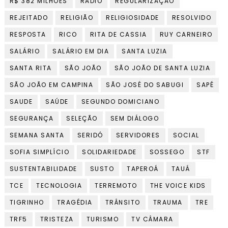
R$ 382 MILHÕES
RADIO
REGULARIZAÇÃO
REJEITADO
RELIGIÃO
RELIGIOSIDADE
RESOLVIDO
RESPOSTA
RICO
RITA DE CASSIA
RUY CARNEIRO
SALÁRIO
SALÁRIO EM DIA
SANTA LUZIA
SANTA RITA
SÃO JOÃO
SÃO JOÃO DE SANTA LUZIA
SÃO JOÃO EM CAMPINA
SÃO JOSÉ DO SABUGI
SAPÉ
SAUDE
SAÚDE
SEGUNDO DOMICIANO
SEGURANÇA
SELEÇÃO
SEM DIÁLOGO
SEMANA SANTA
SERIDÓ
SERVIDORES
SOCIAL
SOFIA SIMPLÍCIO
SOLIDARIEDADE
SOSSEGO
STF
SUSTENTABILIDADE
SUSTO
TAPEROÁ
TAUÁ
TCE
TECNOLOGIA
TERREMOTO
THE VOICE KIDS
TIGRINHO
TRAGÉDIA
TRÂNSITO
TRAUMA
TRE
TRF5
TRISTEZA
TURISMO
TV CÂMARA