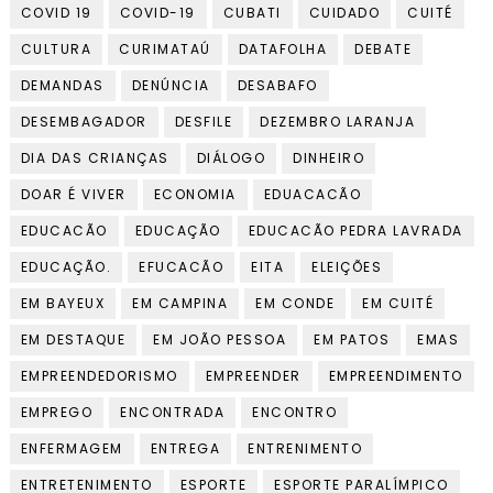
COVID 19
COVID-19
CUBATI
CUIDADO
CUITÉ
CULTURA
CURIMATAÚ
DATAFOLHA
DEBATE
DEMANDAS
DENÚNCIA
DESABAFO
DESEMBAGADOR
DESFILE
DEZEMBRO LARANJA
DIA DAS CRIANÇAS
DIÁLOGO
DINHEIRO
DOAR É VIVER
ECONOMIA
EDUACACÃO
EDUCACÃO
EDUCAÇÃO
EDUCACÃO PEDRA LAVRADA
EDUCAÇÃO.
EFUCACÃO
EITA
ELEIÇÕES
EM BAYEUX
EM CAMPINA
EM CONDE
EM CUITÉ
EM DESTAQUE
EM JOÃO PESSOA
EM PATOS
EMAS
EMPREENDEDORISMO
EMPREENDER
EMPREENDIMENTO
EMPREGO
ENCONTRADA
ENCONTRO
ENFERMAGEM
ENTREGA
ENTRENIMENTO
ENTRETENIMENTO
ESPORTE
ESPORTE PARALÍMPICO