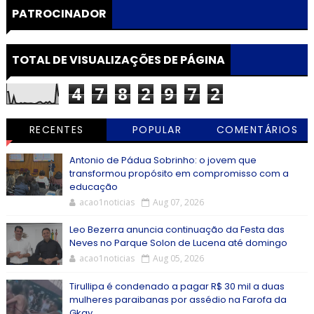
PATROCINADOR
TOTAL DE VISUALIZAÇÕES DE PÁGINA
4
7
8
2
9
7
2
RECENTES
POPULAR
COMENTÁRIOS
Antonio de Pádua Sobrinho: o jovem que
transformou propósito em compromisso com a
educação
acao1noticias
Aug 07, 2026
Leo Bezerra anuncia continuação da Festa das
Neves no Parque Solon de Lucena até domingo
acao1noticias
Aug 05, 2026
Tirullipa é condenado a pagar R$ 30 mil a duas
mulheres paraibanas por assédio na Farofa da
Gkay