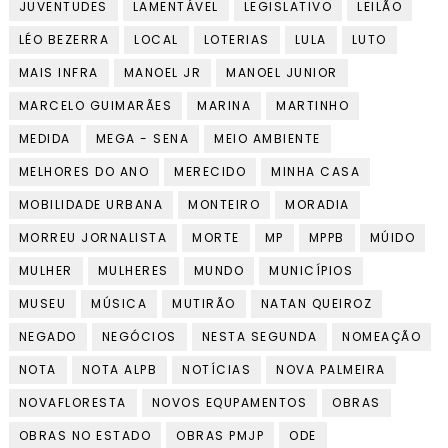
JUVENTUDES
LAMENTÁVEL
LEGISLATIVO
LEILÃO
LÉO BEZERRA
LOCAL
LOTERIAS
LULA
LUTO
MAIS INFRA
MANOEL JR
MANOEL JUNIOR
MARCELO GUIMARÃES
MARINA
MARTINHO
MEDIDA
MEGA - SENA
MEIO AMBIENTE
MELHORES DO ANO
MERECIDO
MINHA CASA
MOBILIDADE URBANA
MONTEIRO
MORADIA
MORREU JORNALISTA
MORTE
MP
MPPB
MÚIDO
MULHER
MULHERES
MUNDO
MUNICÍPIOS
MUSEU
MÚSICA
MUTIRÃO
NATAN QUEIROZ
NEGADO
NEGÓCIOS
NESTA SEGUNDA
NOMEAÇÃO
NOTA
NOTA ALPB
NOTÍCIAS
NOVA PALMEIRA
NOVAFLORESTA
NOVOS EQUPAMENTOS
OBRAS
OBRAS NO ESTADO
OBRAS PMJP
ODE