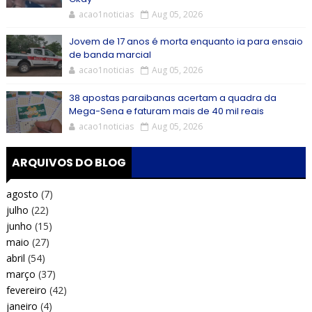
acao1noticias
Aug 05, 2026
Jovem de 17 anos é morta enquanto ia para ensaio
de banda marcial
acao1noticias
Aug 05, 2026
38 apostas paraibanas acertam a quadra da
Mega-Sena e faturam mais de 40 mil reais
acao1noticias
Aug 05, 2026
ARQUIVOS DO BLOG
agosto
(7)
julho
(22)
junho
(15)
maio
(27)
abril
(54)
março
(37)
fevereiro
(42)
janeiro
(4)