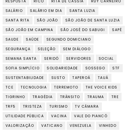
RESPOSTA
RICO
RITA DE CASSIA
RUY CARNEIRO
SALÁRIO
SALÁRIO EM DIA
SANTA LUZIA
SANTA RITA
SÃO JOÃO
SÃO JOÃO DE SANTA LUZIA
SÃO JOÃO EM CAMPINA
SÃO JOSÉ DO SABUGI
SAPÉ
SAUDE
SAÚDE
SEGUNDO DOMICIANO
SEGURANÇA
SELEÇÃO
SEM DIÁLOGO
SEMANA SANTA
SERIDÓ
SERVIDORES
SOCIAL
SOFIA SIMPLÍCIO
SOLIDARIEDADE
SOSSEGO
STF
SUSTENTABILIDADE
SUSTO
TAPEROÁ
TAUÁ
TCE
TECNOLOGIA
TERREMOTO
THE VOICE KIDS
TIGRINHO
TRAGÉDIA
TRÂNSITO
TRAUMA
TRE
TRF5
TRISTEZA
TURISMO
TV CÂMARA
UTILIDADE PÚBLICA
VACINA
VALE DO PIANCÓ
VALORIZAÇÃO
VATICANO
VENEZUELA
VINHEDO