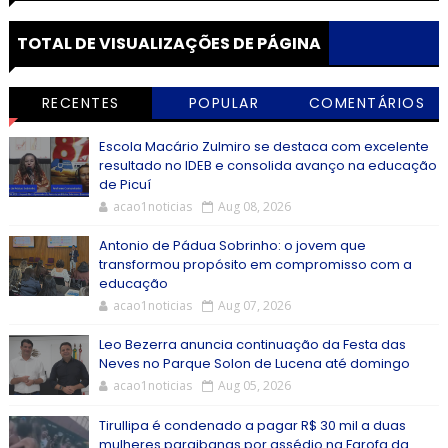
TOTAL DE VISUALIZAÇÕES DE PÁGINA
RECENTES
POPULAR
COMENTÁRIOS
Escola Macário Zulmiro se destaca com excelente
resultado no IDEB e consolida avanço na educação
de Picuí
acao1noticias
Aug 08, 2026
Antonio de Pádua Sobrinho: o jovem que
transformou propósito em compromisso com a
educação
acao1noticias
Aug 07, 2026
Leo Bezerra anuncia continuação da Festa das
Neves no Parque Solon de Lucena até domingo
acao1noticias
Aug 05, 2026
Tirullipa é condenado a pagar R$ 30 mil a duas
mulheres paraibanas por assédio na Farofa da