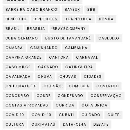
BARREIRA CABO BRANCO
BAYEUX
BBB
BENEFICIO
BENEFICIOS
BOA NOTICIA
BOMBA
BRASIL
BRASILIA
BRAYSCOMPANY
BUBA GERMANO
BUSTO DE TAMANDARÉ
CABEDELO
CÂMARA
CAMINHANDO
CAMPANHA
CAMPINA GRANDE
CANTORA
CARNAVAL
CASO MILCE
CASSADO
CATINGUEIRA
CAVALGADA
CHUVA
CHUVAS
CIDADES
CNH GRATUITA
COLISÃO
COM LULA
COMERCIO
CONCURSO
CONDE
CONDENADO
CONSERVAÇÃO
CONTAS APROVADAS
CORRIDA
COTA UNICA
COVID 19
COVID-19
CUBATI
CUIDADO
CUITÉ
CULTURA
CURIMATAÚ
DATAFOLHA
DEBATE