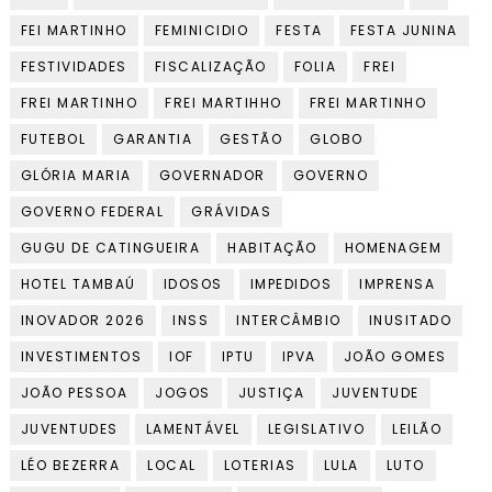
FEI MARTINHO
FEMINICIDIO
FESTA
FESTA JUNINA
FESTIVIDADES
FISCALIZAÇÃO
FOLIA
FREI
FREI MARTINHO
FREI MARTIHHO
FREI MARTINHO
FUTEBOL
GARANTIA
GESTÃO
GLOBO
GLÓRIA MARIA
GOVERNADOR
GOVERNO
GOVERNO FEDERAL
GRÁVIDAS
GUGU DE CATINGUEIRA
HABITAÇÃO
HOMENAGEM
HOTEL TAMBAÚ
IDOSOS
IMPEDIDOS
IMPRENSA
INOVADOR 2026
INSS
INTERCÂMBIO
INUSITADO
INVESTIMENTOS
IOF
IPTU
IPVA
JOÃO GOMES
JOÃO PESSOA
JOGOS
JUSTIÇA
JUVENTUDE
JUVENTUDES
LAMENTÁVEL
LEGISLATIVO
LEILÃO
LÉO BEZERRA
LOCAL
LOTERIAS
LULA
LUTO