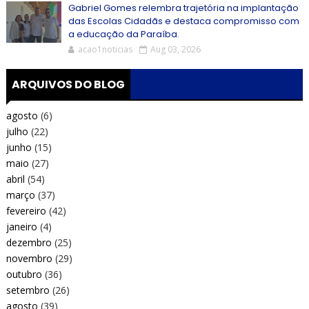
Gabriel Gomes relembra trajetória na implantação
das Escolas Cidadãs e destaca compromisso com
a educação da Paraíba.
acao1noticias
Aug 03, 2026
ARQUIVOS DO BLOG
agosto
(6)
julho
(22)
junho
(15)
maio
(27)
abril
(54)
março
(37)
fevereiro
(42)
janeiro
(4)
dezembro
(25)
novembro
(29)
outubro
(36)
setembro
(26)
agosto
(39)