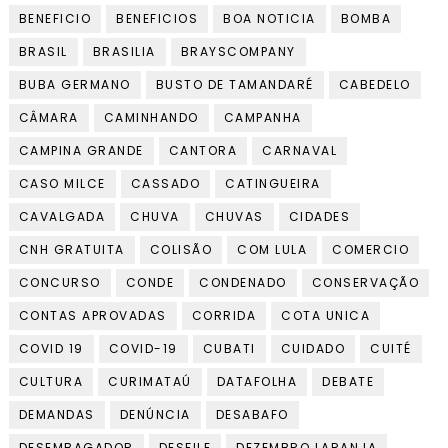
BENEFICIO
BENEFICIOS
BOA NOTICIA
BOMBA
BRASIL
BRASILIA
BRAYSCOMPANY
BUBA GERMANO
BUSTO DE TAMANDARÉ
CABEDELO
CÂMARA
CAMINHANDO
CAMPANHA
CAMPINA GRANDE
CANTORA
CARNAVAL
CASO MILCE
CASSADO
CATINGUEIRA
CAVALGADA
CHUVA
CHUVAS
CIDADES
CNH GRATUITA
COLISÃO
COM LULA
COMERCIO
CONCURSO
CONDE
CONDENADO
CONSERVAÇÃO
CONTAS APROVADAS
CORRIDA
COTA UNICA
COVID 19
COVID-19
CUBATI
CUIDADO
CUITÉ
CULTURA
CURIMATAÚ
DATAFOLHA
DEBATE
DEMANDAS
DENÚNCIA
DESABAFO
DESEMBAGADOR
DESFILE
DEZEMBRO LARANJA