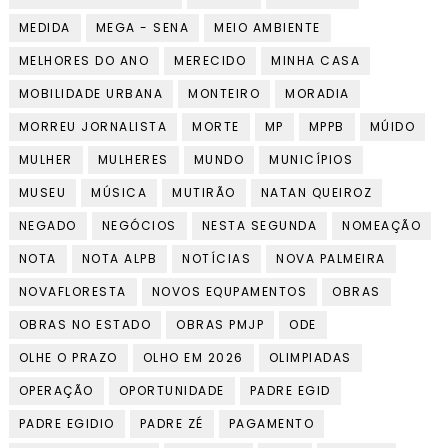
MEDIDA
MEGA - SENA
MEIO AMBIENTE
MELHORES DO ANO
MERECIDO
MINHA CASA
MOBILIDADE URBANA
MONTEIRO
MORADIA
MORREU JORNALISTA
MORTE
MP
MPPB
MÚIDO
MULHER
MULHERES
MUNDO
MUNICÍPIOS
MUSEU
MÚSICA
MUTIRÃO
NATAN QUEIROZ
NEGADO
NEGÓCIOS
NESTA SEGUNDA
NOMEAÇÃO
NOTA
NOTA ALPB
NOTÍCIAS
NOVA PALMEIRA
NOVAFLORESTA
NOVOS EQUPAMENTOS
OBRAS
OBRAS NO ESTADO
OBRAS PMJP
ODE
OLHE O PRAZO
OLHO EM 2026
OLIMPIADAS
OPERAÇÃO
OPORTUNIDADE
PADRE EGID
PADRE EGIDIO
PADRE ZÉ
PAGAMENTO