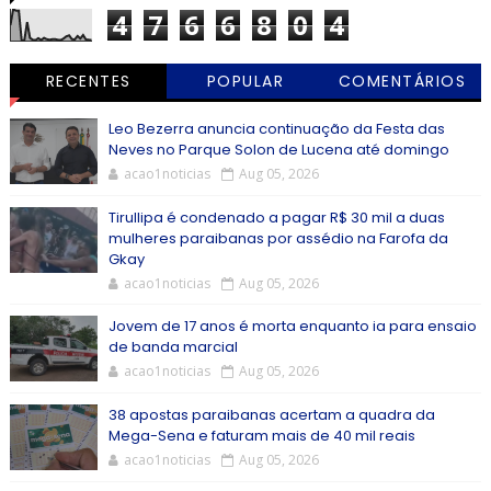
4
7
6
6
8
0
4
RECENTES
POPULAR
COMENTÁRIOS
Leo Bezerra anuncia continuação da Festa das
Neves no Parque Solon de Lucena até domingo
acao1noticias
Aug 05, 2026
Tirullipa é condenado a pagar R$ 30 mil a duas
mulheres paraibanas por assédio na Farofa da
Gkay
acao1noticias
Aug 05, 2026
Jovem de 17 anos é morta enquanto ia para ensaio
de banda marcial
acao1noticias
Aug 05, 2026
38 apostas paraibanas acertam a quadra da
Mega-Sena e faturam mais de 40 mil reais
acao1noticias
Aug 05, 2026