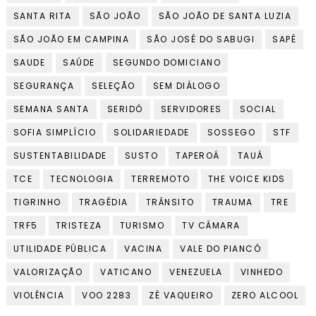
SANTA RITA
SÃO JOÃO
SÃO JOÃO DE SANTA LUZIA
SÃO JOÃO EM CAMPINA
SÃO JOSÉ DO SABUGI
SAPÉ
SAUDE
SAÚDE
SEGUNDO DOMICIANO
SEGURANÇA
SELEÇÃO
SEM DIÁLOGO
SEMANA SANTA
SERIDÓ
SERVIDORES
SOCIAL
SOFIA SIMPLÍCIO
SOLIDARIEDADE
SOSSEGO
STF
SUSTENTABILIDADE
SUSTO
TAPEROÁ
TAUÁ
TCE
TECNOLOGIA
TERREMOTO
THE VOICE KIDS
TIGRINHO
TRAGÉDIA
TRÂNSITO
TRAUMA
TRE
TRF5
TRISTEZA
TURISMO
TV CÂMARA
UTILIDADE PÚBLICA
VACINA
VALE DO PIANCÓ
VALORIZAÇÃO
VATICANO
VENEZUELA
VINHEDO
VIOLÊNCIA
VOO 2283
ZÉ VAQUEIRO
ZERO ALCOOL