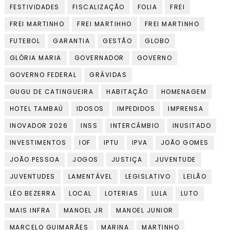
FESTIVIDADES
FISCALIZAÇÃO
FOLIA
FREI
FREI MARTINHO
FREI MARTIHHO
FREI MARTINHO
FUTEBOL
GARANTIA
GESTÃO
GLOBO
GLÓRIA MARIA
GOVERNADOR
GOVERNO
GOVERNO FEDERAL
GRÁVIDAS
GUGU DE CATINGUEIRA
HABITAÇÃO
HOMENAGEM
HOTEL TAMBAÚ
IDOSOS
IMPEDIDOS
IMPRENSA
INOVADOR 2026
INSS
INTERCÂMBIO
INUSITADO
INVESTIMENTOS
IOF
IPTU
IPVA
JOÃO GOMES
JOÃO PESSOA
JOGOS
JUSTIÇA
JUVENTUDE
JUVENTUDES
LAMENTÁVEL
LEGISLATIVO
LEILÃO
LÉO BEZERRA
LOCAL
LOTERIAS
LULA
LUTO
MAIS INFRA
MANOEL JR
MANOEL JUNIOR
MARCELO GUIMARÃES
MARINA
MARTINHO