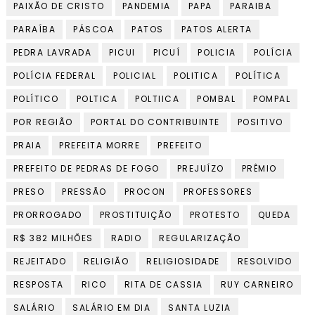
PAIXÃO DE CRISTO
PANDEMIA
PAPA
PARAIBA
PARAÍBA
PÁSCOA
PATOS
PATOS ALERTA
PEDRA LAVRADA
PICUI
PICUÍ
POLICIA
POLÍCIA
POLÍCIA FEDERAL
POLICIAL
POLITICA
POLÍTICA
POLÍTICO
POLTICA
POLTIICA
POMBAL
POMPAL
POR REGIÃO
PORTAL DO CONTRIBUINTE
POSITIVO
PRAIA
PREFEITA MORRE
PREFEITO
PREFEITO DE PEDRAS DE FOGO
PREJUÍZO
PRÊMIO
PRESO
PRESSÃO
PROCON
PROFESSORES
PRORROGADO
PROSTITUIÇÃO
PROTESTO
QUEDA
R$ 382 MILHÕES
RADIO
REGULARIZAÇÃO
REJEITADO
RELIGIÃO
RELIGIOSIDADE
RESOLVIDO
RESPOSTA
RICO
RITA DE CASSIA
RUY CARNEIRO
SALÁRIO
SALÁRIO EM DIA
SANTA LUZIA