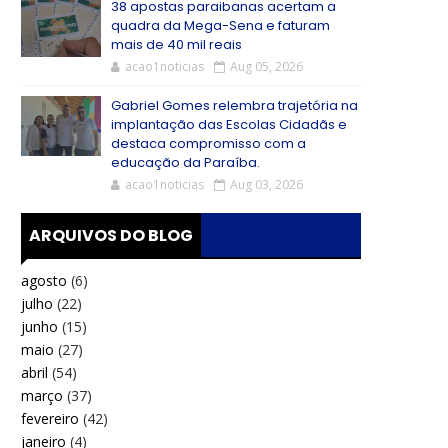
38 apostas paraibanas acertam a
quadra da Mega-Sena e faturam
mais de 40 mil reais
acao1noticias
Aug 05, 2026
Gabriel Gomes relembra trajetória na
implantação das Escolas Cidadãs e
destaca compromisso com a
educação da Paraíba.
acao1noticias
Aug 03, 2026
ARQUIVOS DO BLOG
agosto
(6)
julho
(22)
junho
(15)
maio
(27)
abril
(54)
março
(37)
fevereiro
(42)
janeiro
(4)