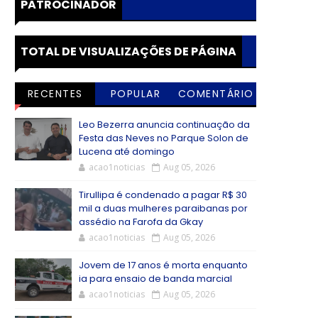
PATROCINADOR
TOTAL DE VISUALIZAÇÕES DE PÁGINA
RECENTES
POPULAR
COMENTÁRIO
S
Leo Bezerra anuncia continuação da
Festa das Neves no Parque Solon de
Lucena até domingo
acao1noticias
Aug 05, 2026
Tirullipa é condenado a pagar R$ 30
mil a duas mulheres paraibanas por
assédio na Farofa da Gkay
acao1noticias
Aug 05, 2026
Jovem de 17 anos é morta enquanto
ia para ensaio de banda marcial
acao1noticias
Aug 05, 2026