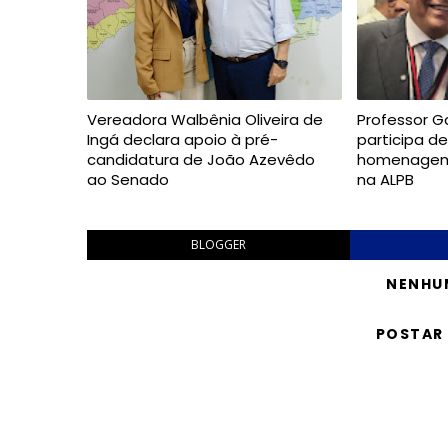
Vereadora Walbênia Oliveira de
Professor G
Ingá declara apoio à pré-
participa d
candidatura de João Azevêdo
homenagem 
ao Senado
na ALPB
BLOGGER
NENHU
POSTAR