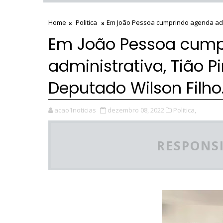
Home
Politica
Em João Pessoa cumprindo agenda admi
Em João Pessoa cump
administrativa, Tião P
Deputado Wilson Filho
acao1noticias
dezembro 08, 2022
Politica,
RESPONSI