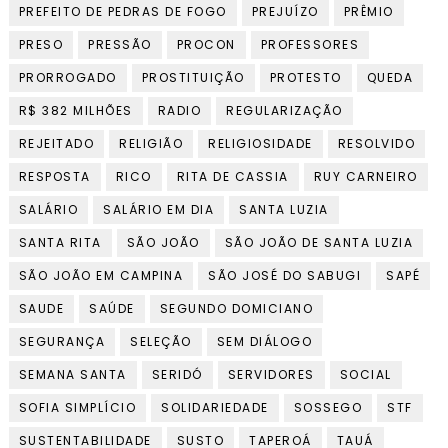
PREFEITO DE PEDRAS DE FOGO
PREJUÍZO
PRÊMIO
PRESO
PRESSÃO
PROCON
PROFESSORES
PRORROGADO
PROSTITUIÇÃO
PROTESTO
QUEDA
R$ 382 MILHÕES
RADIO
REGULARIZAÇÃO
REJEITADO
RELIGIÃO
RELIGIOSIDADE
RESOLVIDO
RESPOSTA
RICO
RITA DE CASSIA
RUY CARNEIRO
SALÁRIO
SALÁRIO EM DIA
SANTA LUZIA
SANTA RITA
SÃO JOÃO
SÃO JOÃO DE SANTA LUZIA
SÃO JOÃO EM CAMPINA
SÃO JOSÉ DO SABUGI
SAPÉ
SAUDE
SAÚDE
SEGUNDO DOMICIANO
SEGURANÇA
SELEÇÃO
SEM DIÁLOGO
SEMANA SANTA
SERIDÓ
SERVIDORES
SOCIAL
SOFIA SIMPLÍCIO
SOLIDARIEDADE
SOSSEGO
STF
SUSTENTABILIDADE
SUSTO
TAPEROÁ
TAUÁ