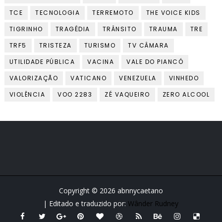
TCE
TECNOLOGIA
TERREMOTO
THE VOICE KIDS
TIGRINHO
TRAGÉDIA
TRÂNSITO
TRAUMA
TRE
TRF5
TRISTEZA
TURISMO
TV CÂMARA
UTILIDADE PÚBLICA
VACINA
VALE DO PIANCÓ
VALORIZAÇÃO
VATICANO
VENEZUELA
VINHEDO
VIOLÊNCIA
VOO 2283
ZÉ VAQUEIRO
ZERO ALCOOL
Copyright ©
2026
abnnycaetano
| Editado e traduzido por:
Wânder Rudney