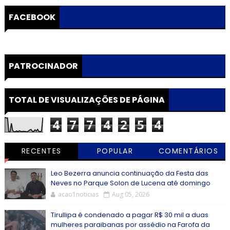
FACEBOOK
PATROCINADOR
TOTAL DE VISUALIZAÇÕES DE PÁGINA
4
7
7
4
2
5
4
RECENTES
POPULAR
COMENTÁRIOS
Leo Bezerra anuncia continuação da Festa das
Neves no Parque Solon de Lucena até domingo
acao1noticias
Aug 05, 2026
Tirullipa é condenado a pagar R$ 30 mil a duas
mulheres paraibanas por assédio na Farofa da