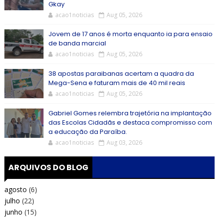
Gkay
acao1noticias
Aug 05, 2026
Jovem de 17 anos é morta enquanto ia para ensaio
de banda marcial
acao1noticias
Aug 05, 2026
38 apostas paraibanas acertam a quadra da
Mega-Sena e faturam mais de 40 mil reais
acao1noticias
Aug 05, 2026
Gabriel Gomes relembra trajetória na implantação
das Escolas Cidadãs e destaca compromisso com
a educação da Paraíba.
acao1noticias
Aug 03, 2026
ARQUIVOS DO BLOG
agosto
(6)
julho
(22)
junho
(15)