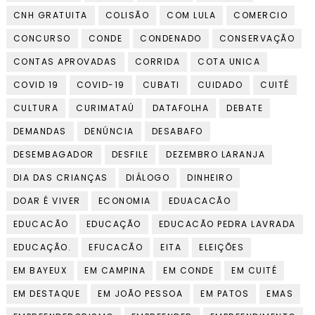
CNH GRATUITA
COLISÃO
COM LULA
COMERCIO
CONCURSO
CONDE
CONDENADO
CONSERVAÇÃO
CONTAS APROVADAS
CORRIDA
COTA UNICA
COVID 19
COVID-19
CUBATI
CUIDADO
CUITÉ
CULTURA
CURIMATAÚ
DATAFOLHA
DEBATE
DEMANDAS
DENÚNCIA
DESABAFO
DESEMBAGADOR
DESFILE
DEZEMBRO LARANJA
DIA DAS CRIANÇAS
DIÁLOGO
DINHEIRO
DOAR É VIVER
ECONOMIA
EDUACACÃO
EDUCACÃO
EDUCAÇÃO
EDUCACÃO PEDRA LAVRADA
EDUCAÇÃO.
EFUCACÃO
EITA
ELEIÇÕES
EM BAYEUX
EM CAMPINA
EM CONDE
EM CUITÉ
EM DESTAQUE
EM JOÃO PESSOA
EM PATOS
EMAS