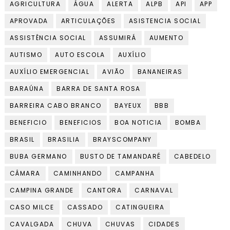
AGRICULTURA
ÁGUA
ALERTA
ALPB
API
APP
APROVADA
ARTICULAÇÕES
ASISTENCIA SOCIAL
ASSISTÊNCIA SOCIAL
ASSUMIRÁ
AUMENTO
AUTISMO
AUTO ESCOLA
AUXÍLIO
AUXÍLIO EMERGENCIAL
AVIÃO
BANANEIRAS
BARAÚNA
BARRA DE SANTA ROSA
BARREIRA CABO BRANCO
BAYEUX
BBB
BENEFICIO
BENEFICIOS
BOA NOTICIA
BOMBA
BRASIL
BRASILIA
BRAYSCOMPANY
BUBA GERMANO
BUSTO DE TAMANDARÉ
CABEDELO
CÂMARA
CAMINHANDO
CAMPANHA
CAMPINA GRANDE
CANTORA
CARNAVAL
CASO MILCE
CASSADO
CATINGUEIRA
CAVALGADA
CHUVA
CHUVAS
CIDADES