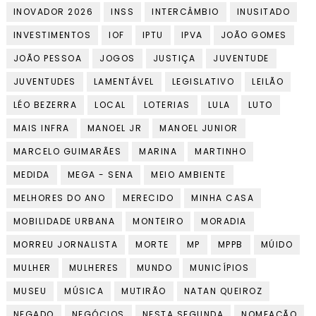
INOVADOR 2026
INSS
INTERCÂMBIO
INUSITADO
INVESTIMENTOS
IOF
IPTU
IPVA
JOÃO GOMES
JOÃO PESSOA
JOGOS
JUSTIÇA
JUVENTUDE
JUVENTUDES
LAMENTÁVEL
LEGISLATIVO
LEILÃO
LÉO BEZERRA
LOCAL
LOTERIAS
LULA
LUTO
MAIS INFRA
MANOEL JR
MANOEL JUNIOR
MARCELO GUIMARÃES
MARINA
MARTINHO
MEDIDA
MEGA - SENA
MEIO AMBIENTE
MELHORES DO ANO
MERECIDO
MINHA CASA
MOBILIDADE URBANA
MONTEIRO
MORADIA
MORREU JORNALISTA
MORTE
MP
MPPB
MÚIDO
MULHER
MULHERES
MUNDO
MUNICÍPIOS
MUSEU
MÚSICA
MUTIRÃO
NATAN QUEIROZ
NEGADO
NEGÓCIOS
NESTA SEGUNDA
NOMEAÇÃO