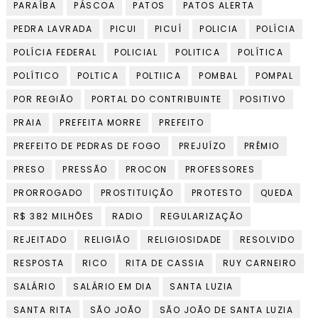
PARAÍBA
PÁSCOA
PATOS
PATOS ALERTA
PEDRA LAVRADA
PICUI
PICUÍ
POLICIA
POLÍCIA
POLÍCIA FEDERAL
POLICIAL
POLITICA
POLÍTICA
POLÍTICO
POLTICA
POLTIICA
POMBAL
POMPAL
POR REGIÃO
PORTAL DO CONTRIBUINTE
POSITIVO
PRAIA
PREFEITA MORRE
PREFEITO
PREFEITO DE PEDRAS DE FOGO
PREJUÍZO
PRÊMIO
PRESO
PRESSÃO
PROCON
PROFESSORES
PRORROGADO
PROSTITUIÇÃO
PROTESTO
QUEDA
R$ 382 MILHÕES
RADIO
REGULARIZAÇÃO
REJEITADO
RELIGIÃO
RELIGIOSIDADE
RESOLVIDO
RESPOSTA
RICO
RITA DE CASSIA
RUY CARNEIRO
SALÁRIO
SALÁRIO EM DIA
SANTA LUZIA
SANTA RITA
SÃO JOÃO
SÃO JOÃO DE SANTA LUZIA