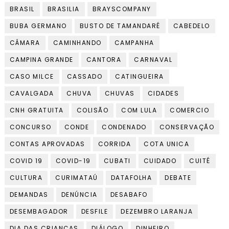
BRASIL
BRASILIA
BRAYSCOMPANY
BUBA GERMANO
BUSTO DE TAMANDARÉ
CABEDELO
CÂMARA
CAMINHANDO
CAMPANHA
CAMPINA GRANDE
CANTORA
CARNAVAL
CASO MILCE
CASSADO
CATINGUEIRA
CAVALGADA
CHUVA
CHUVAS
CIDADES
CNH GRATUITA
COLISÃO
COM LULA
COMERCIO
CONCURSO
CONDE
CONDENADO
CONSERVAÇÃO
CONTAS APROVADAS
CORRIDA
COTA UNICA
COVID 19
COVID-19
CUBATI
CUIDADO
CUITÉ
CULTURA
CURIMATAÚ
DATAFOLHA
DEBATE
DEMANDAS
DENÚNCIA
DESABAFO
DESEMBAGADOR
DESFILE
DEZEMBRO LARANJA
DIA DAS CRIANÇAS
DIÁLOGO
DINHEIRO