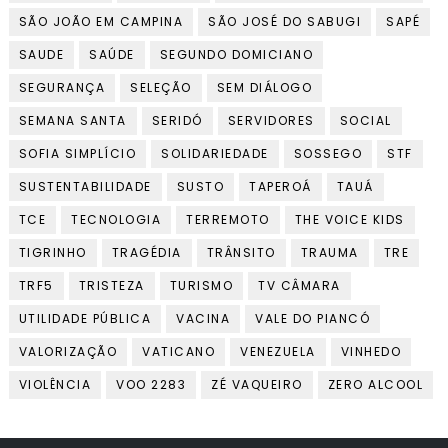
SÃO JOÃO EM CAMPINA
SÃO JOSÉ DO SABUGI
SAPÉ
SAUDE
SAÚDE
SEGUNDO DOMICIANO
SEGURANÇA
SELEÇÃO
SEM DIÁLOGO
SEMANA SANTA
SERIDÓ
SERVIDORES
SOCIAL
SOFIA SIMPLÍCIO
SOLIDARIEDADE
SOSSEGO
STF
SUSTENTABILIDADE
SUSTO
TAPEROÁ
TAUÁ
TCE
TECNOLOGIA
TERREMOTO
THE VOICE KIDS
TIGRINHO
TRAGÉDIA
TRÂNSITO
TRAUMA
TRE
TRF5
TRISTEZA
TURISMO
TV CÂMARA
UTILIDADE PÚBLICA
VACINA
VALE DO PIANCÓ
VALORIZAÇÃO
VATICANO
VENEZUELA
VINHEDO
VIOLÊNCIA
VOO 2283
ZÉ VAQUEIRO
ZERO ALCOOL