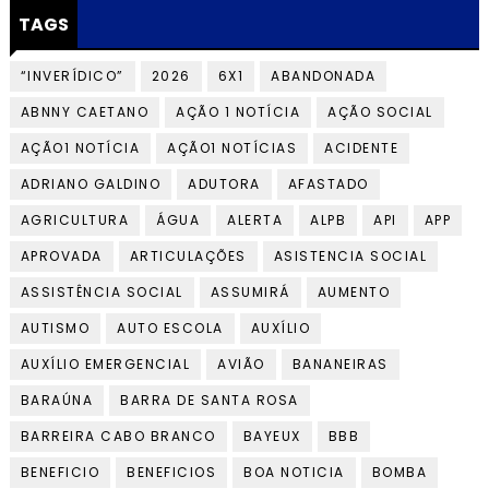
TAGS
“INVERÍDICO”
2026
6X1
ABANDONADA
ABNNY CAETANO
AÇÃO 1 NOTÍCIA
AÇÃO SOCIAL
AÇÃO1 NOTÍCIA
AÇÃO1 NOTÍCIAS
ACIDENTE
ADRIANO GALDINO
ADUTORA
AFASTADO
AGRICULTURA
ÁGUA
ALERTA
ALPB
API
APP
APROVADA
ARTICULAÇÕES
ASISTENCIA SOCIAL
ASSISTÊNCIA SOCIAL
ASSUMIRÁ
AUMENTO
AUTISMO
AUTO ESCOLA
AUXÍLIO
AUXÍLIO EMERGENCIAL
AVIÃO
BANANEIRAS
BARAÚNA
BARRA DE SANTA ROSA
BARREIRA CABO BRANCO
BAYEUX
BBB
BENEFICIO
BENEFICIOS
BOA NOTICIA
BOMBA