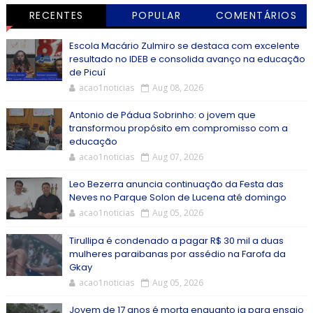
RECENTES
POPULAR
COMENTÁRIOS
Escola Macário Zulmiro se destaca com excelente
resultado no IDEB e consolida avanço na educação
de Picuí
acao1noticias
Aug 08, 2026
Antonio de Pádua Sobrinho: o jovem que
transformou propósito em compromisso com a
educação
acao1noticias
Aug 07, 2026
Leo Bezerra anuncia continuação da Festa das
Neves no Parque Solon de Lucena até domingo
acao1noticias
Aug 05, 2026
Tirullipa é condenado a pagar R$ 30 mil a duas
mulheres paraibanas por assédio na Farofa da
Gkay
acao1noticias
Aug 05, 2026
Jovem de 17 anos é morta enquanto ia para ensaio