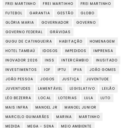
FREI MARTINHO
FREI MARTIHHO
FREI MARTINHO
FUTEBOL
GARANTIA
GESTÃO
GLOBO
GLÓRIA MARIA
GOVERNADOR
GOVERNO
GOVERNO FEDERAL
GRÁVIDAS
GUGU DE CATINGUEIRA
HABITAÇÃO
HOMENAGEM
HOTEL TAMBAÚ
IDOSOS
IMPEDIDOS
IMPRENSA
INOVADOR 2026
INSS
INTERCÂMBIO
INUSITADO
INVESTIMENTOS
IOF
IPTU
IPVA
JOÃO GOMES
JOÃO PESSOA
JOGOS
JUSTIÇA
JUVENTUDE
JUVENTUDES
LAMENTÁVEL
LEGISLATIVO
LEILÃO
LÉO BEZERRA
LOCAL
LOTERIAS
LULA
LUTO
MAIS INFRA
MANOEL JR
MANOEL JUNIOR
MARCELO GUIMARÃES
MARINA
MARTINHO
MEDIDA
MEGA - SENA
MEIO AMBIENTE