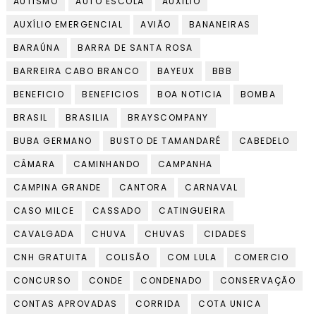
AUTISMO
AUTO ESCOLA
AUXÍLIO
AUXÍLIO EMERGENCIAL
AVIÃO
BANANEIRAS
BARAÚNA
BARRA DE SANTA ROSA
BARREIRA CABO BRANCO
BAYEUX
BBB
BENEFICIO
BENEFICIOS
BOA NOTICIA
BOMBA
BRASIL
BRASILIA
BRAYSCOMPANY
BUBA GERMANO
BUSTO DE TAMANDARÉ
CABEDELO
CÂMARA
CAMINHANDO
CAMPANHA
CAMPINA GRANDE
CANTORA
CARNAVAL
CASO MILCE
CASSADO
CATINGUEIRA
CAVALGADA
CHUVA
CHUVAS
CIDADES
CNH GRATUITA
COLISÃO
COM LULA
COMERCIO
CONCURSO
CONDE
CONDENADO
CONSERVAÇÃO
CONTAS APROVADAS
CORRIDA
COTA UNICA