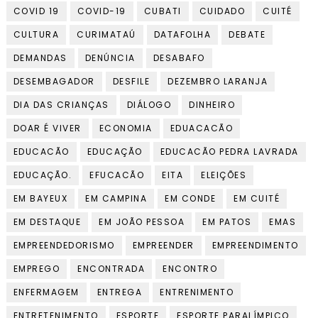
COVID 19
COVID-19
CUBATI
CUIDADO
CUITÉ
CULTURA
CURIMATAÚ
DATAFOLHA
DEBATE
DEMANDAS
DENÚNCIA
DESABAFO
DESEMBAGADOR
DESFILE
DEZEMBRO LARANJA
DIA DAS CRIANÇAS
DIÁLOGO
DINHEIRO
DOAR É VIVER
ECONOMIA
EDUACACÃO
EDUCACÃO
EDUCAÇÃO
EDUCACÃO PEDRA LAVRADA
EDUCAÇÃO.
EFUCACÃO
EITA
ELEIÇÕES
EM BAYEUX
EM CAMPINA
EM CONDE
EM CUITÉ
EM DESTAQUE
EM JOÃO PESSOA
EM PATOS
EMAS
EMPREENDEDORISMO
EMPREENDER
EMPREENDIMENTO
EMPREGO
ENCONTRADA
ENCONTRO
ENFERMAGEM
ENTREGA
ENTRENIMENTO
ENTRETENIMENTO
ESPORTE
ESPORTE PARALÍMPICO