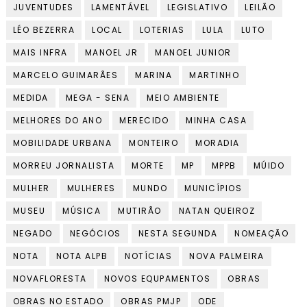
JUVENTUDES
LAMENTÁVEL
LEGISLATIVO
LEILÃO
LÉO BEZERRA
LOCAL
LOTERIAS
LULA
LUTO
MAIS INFRA
MANOEL JR
MANOEL JUNIOR
MARCELO GUIMARÃES
MARINA
MARTINHO
MEDIDA
MEGA - SENA
MEIO AMBIENTE
MELHORES DO ANO
MERECIDO
MINHA CASA
MOBILIDADE URBANA
MONTEIRO
MORADIA
MORREU JORNALISTA
MORTE
MP
MPPB
MÚIDO
MULHER
MULHERES
MUNDO
MUNICÍPIOS
MUSEU
MÚSICA
MUTIRÃO
NATAN QUEIROZ
NEGADO
NEGÓCIOS
NESTA SEGUNDA
NOMEAÇÃO
NOTA
NOTA ALPB
NOTÍCIAS
NOVA PALMEIRA
NOVAFLORESTA
NOVOS EQUPAMENTOS
OBRAS
OBRAS NO ESTADO
OBRAS PMJP
ODE