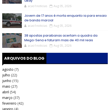
Gkay
acao1noticias
Aug 05, 2026
Jovem de 17 anos é morta enquanto ia para ensaio
de banda marcial
acao1noticias
Aug 05, 2026
38 apostas paraibanas acertam a quadra da
Mega-Sena e faturam mais de 40 mil reais
acao1noticias
Aug 05, 2026
ARQUIVOS DO BLOG
agosto
(7)
julho
(22)
junho
(15)
maio
(27)
abril
(54)
março
(37)
fevereiro
(42)
janeiro
(4)