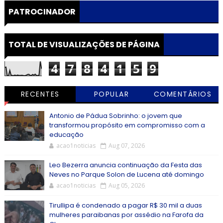
PATROCINADOR
TOTAL DE VISUALIZAÇÕES DE PÁGINA
4
7
8
4
1
5
9
RECENTES
POPULAR
COMENTÁRIOS
Antonio de Pádua Sobrinho: o jovem que
transformou propósito em compromisso com a
educação
acao1noticias
Aug 07, 2026
Leo Bezerra anuncia continuação da Festa das
Neves no Parque Solon de Lucena até domingo
acao1noticias
Aug 05, 2026
Tirullipa é condenado a pagar R$ 30 mil a duas
mulheres paraibanas por assédio na Farofa da