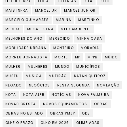
LÉO BEZERRA
LOCAL
LOTERIAS
LULA
LUTO
MAIS INFRA
MANOEL JR
MANOEL JUNIOR
MARCELO GUIMARÃES
MARINA
MARTINHO
MEDIDA
MEGA - SENA
MEIO AMBIENTE
MELHORES DO ANO
MERECIDO
MINHA CASA
MOBILIDADE URBANA
MONTEIRO
MORADIA
MORREU JORNALISTA
MORTE
MP
MPPB
MÚIDO
MULHER
MULHERES
MUNDO
MUNICÍPIOS
MUSEU
MÚSICA
MUTIRÃO
NATAN QUEIROZ
NEGADO
NEGÓCIOS
NESTA SEGUNDA
NOMEAÇÃO
NOTA
NOTA ALPB
NOTÍCIAS
NOVA PALMEIRA
NOVAFLORESTA
NOVOS EQUPAMENTOS
OBRAS
OBRAS NO ESTADO
OBRAS PMJP
ODE
OLHE O PRAZO
OLHO EM 2026
OLIMPIADAS