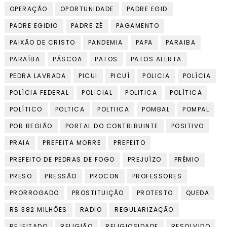
OPERAÇÃO
OPORTUNIDADE
PADRE EGID
PADRE EGIDIO
PADRE ZÉ
PAGAMENTO
PAIXÃO DE CRISTO
PANDEMIA
PAPA
PARAIBA
PARAÍBA
PÁSCOA
PATOS
PATOS ALERTA
PEDRA LAVRADA
PICUI
PICUÍ
POLICIA
POLÍCIA
POLÍCIA FEDERAL
POLICIAL
POLITICA
POLÍTICA
POLÍTICO
POLTICA
POLTIICA
POMBAL
POMPAL
POR REGIÃO
PORTAL DO CONTRIBUINTE
POSITIVO
PRAIA
PREFEITA MORRE
PREFEITO
PREFEITO DE PEDRAS DE FOGO
PREJUÍZO
PRÊMIO
PRESO
PRESSÃO
PROCON
PROFESSORES
PRORROGADO
PROSTITUIÇÃO
PROTESTO
QUEDA
R$ 382 MILHÕES
RADIO
REGULARIZAÇÃO
REJEITADO
RELIGIÃO
RELIGIOSIDADE
RESOLVIDO