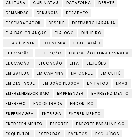
CULTURA
CURIMATAÚ
DATAFOLHA
DEBATE
DEMANDAS
DENÚNCIA
DESABAFO
DESEMBAGADOR
DESFILE
DEZEMBRO LARANJA
DIA DAS CRIANÇAS
DIÁLOGO
DINHEIRO
DOAR É VIVER
ECONOMIA
EDUACACÃO
EDUCACÃO
EDUCAÇÃO
EDUCACÃO PEDRA LAVRADA
EDUCAÇÃO.
EFUCACÃO
EITA
ELEIÇÕES
EM BAYEUX
EM CAMPINA
EM CONDE
EM CUITÉ
EM DESTAQUE
EM JOÃO PESSOA
EM PATOS
EMAS
EMPREENDEDORISMO
EMPREENDER
EMPREENDIMENTO
EMPREGO
ENCONTRADA
ENCONTRO
ENFERMAGEM
ENTREGA
ENTRENIMENTO
ENTRETENIMENTO
ESPORTE
ESPORTE PARALÍMPICO
ESQUENTOU
ESTRADAS
EVENTOS
EXCLUÍDOS