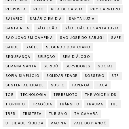
RESPOSTA
RICO
RITA DE CASSIA
RUY CARNEIRO
SALÁRIO
SALÁRIO EM DIA
SANTA LUZIA
SANTA RITA
SÃO JOÃO
SÃO JOÃO DE SANTA LUZIA
SÃO JOÃO EM CAMPINA
SÃO JOSÉ DO SABUGI
SAPÉ
SAUDE
SAÚDE
SEGUNDO DOMICIANO
SEGURANÇA
SELEÇÃO
SEM DIÁLOGO
SEMANA SANTA
SERIDÓ
SERVIDORES
SOCIAL
SOFIA SIMPLÍCIO
SOLIDARIEDADE
SOSSEGO
STF
SUSTENTABILIDADE
SUSTO
TAPEROÁ
TAUÁ
TCE
TECNOLOGIA
TERREMOTO
THE VOICE KIDS
TIGRINHO
TRAGÉDIA
TRÂNSITO
TRAUMA
TRE
TRF5
TRISTEZA
TURISMO
TV CÂMARA
UTILIDADE PÚBLICA
VACINA
VALE DO PIANCÓ