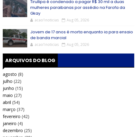
Tirullipa é condenado a pagar R$ 30 mil a duas
mulheres paraibanas por assédio na Farofa da
Gkay
acao1noticias
Aug 05, 2026
Jovem de 17 anos é morta enquanto ia para ensaio
de banda marcial
acao1noticias
Aug 05, 2026
ARQUIVOS DO BLOG
agosto
(8)
julho
(22)
junho
(15)
maio
(27)
abril
(54)
março
(37)
fevereiro
(42)
janeiro
(4)
dezembro
(25)