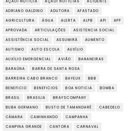
AÇÃO1 NOTÍCIA
AÇÃO1 NOTÍCIAS
ACIDENTE
ADRIANO GALDINO
ADUTORA
AFASTADO
AGRICULTURA
ÁGUA
ALERTA
ALPB
API
APP
APROVADA
ARTICULAÇÕES
ASISTENCIA SOCIAL
ASSISTÊNCIA SOCIAL
ASSUMIRÁ
AUMENTO
AUTISMO
AUTO ESCOLA
AUXÍLIO
AUXÍLIO EMERGENCIAL
AVIÃO
BANANEIRAS
BARAÚNA
BARRA DE SANTA ROSA
BARREIRA CABO BRANCO
BAYEUX
BBB
BENEFICIO
BENEFICIOS
BOA NOTICIA
BOMBA
BRASIL
BRASILIA
BRAYSCOMPANY
BUBA GERMANO
BUSTO DE TAMANDARÉ
CABEDELO
CÂMARA
CAMINHANDO
CAMPANHA
CAMPINA GRANDE
CANTORA
CARNAVAL