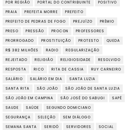
POR REGIÃO
PORTAL DO CONTRIBUINTE
POSITIVO
PRAIA
PREFEITA MORRE
PREFEITO
PREFEITO DE PEDRAS DE FOGO
PREJUÍZO
PRÊMIO
PRESO
PRESSÃO
PROCON
PROFESSORES
PRORROGADO
PROSTITUIÇÃO
PROTESTO
QUEDA
R$ 382 MILHÕES
RADIO
REGULARIZAÇÃO
REJEITADO
RELIGIÃO
RELIGIOSIDADE
RESOLVIDO
RESPOSTA
RICO
RITA DE CASSIA
RUY CARNEIRO
SALÁRIO
SALÁRIO EM DIA
SANTA LUZIA
SANTA RITA
SÃO JOÃO
SÃO JOÃO DE SANTA LUZIA
SÃO JOÃO EM CAMPINA
SÃO JOSÉ DO SABUGI
SAPÉ
SAUDE
SAÚDE
SEGUNDO DOMICIANO
SEGURANÇA
SELEÇÃO
SEM DIÁLOGO
SEMANA SANTA
SERIDÓ
SERVIDORES
SOCIAL