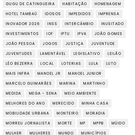
GUGU DE CATINGUEIRA
HABITAÇÃO
HOMENAGEM
HOTEL TAMBAÚ
IDOSOS
IMPEDIDOS
IMPRENSA
INOVADOR 2026
INSS
INTERCÂMBIO
INUSITADO
INVESTIMENTOS
IOF
IPTU
IPVA
JOÃO GOMES
JOÃO PESSOA
JOGOS
JUSTIÇA
JUVENTUDE
JUVENTUDES
LAMENTÁVEL
LEGISLATIVO
LEILÃO
LÉO BEZERRA
LOCAL
LOTERIAS
LULA
LUTO
MAIS INFRA
MANOEL JR
MANOEL JUNIOR
MARCELO GUIMARÃES
MARINA
MARTINHO
MEDIDA
MEGA - SENA
MEIO AMBIENTE
MELHORES DO ANO
MERECIDO
MINHA CASA
MOBILIDADE URBANA
MONTEIRO
MORADIA
MORREU JORNALISTA
MORTE
MP
MPPB
MÚIDO
MULHER
MULHERES
MUNDO
MUNICÍPIOS