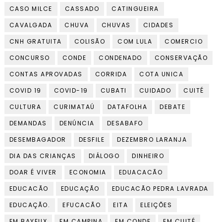
CASO MILCE
CASSADO
CATINGUEIRA
CAVALGADA
CHUVA
CHUVAS
CIDADES
CNH GRATUITA
COLISÃO
COM LULA
COMERCIO
CONCURSO
CONDE
CONDENADO
CONSERVAÇÃO
CONTAS APROVADAS
CORRIDA
COTA UNICA
COVID 19
COVID-19
CUBATI
CUIDADO
CUITÉ
CULTURA
CURIMATAÚ
DATAFOLHA
DEBATE
DEMANDAS
DENÚNCIA
DESABAFO
DESEMBAGADOR
DESFILE
DEZEMBRO LARANJA
DIA DAS CRIANÇAS
DIÁLOGO
DINHEIRO
DOAR É VIVER
ECONOMIA
EDUACACÃO
EDUCACÃO
EDUCAÇÃO
EDUCACÃO PEDRA LAVRADA
EDUCAÇÃO.
EFUCACÃO
EITA
ELEIÇÕES
EM BAYEUX
EM CAMPINA
EM CONDE
EM CUITÉ