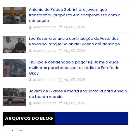
Antonio de Pádua Sobrinho: o jovem que
transformou propósito em compromisso com a
educação
acao1noticias
Aug 07, 2026
Leo Bezerra anuncia continuação da Festa das
Neves no Parque Solon de Lucena até domingo
acao1noticias
Aug 05, 2026
Tirullipa é condenado a pagar R$ 30 mil a duas
mulheres paraibanas por assédio na Farofa da
Gkay
acao1noticias
Aug 05, 2026
Jovem de 17 anos é morta enquanto ia para ensaio
de banda marcial
acao1noticias
Aug 05, 2026
ARQUIVOS DO BLOG