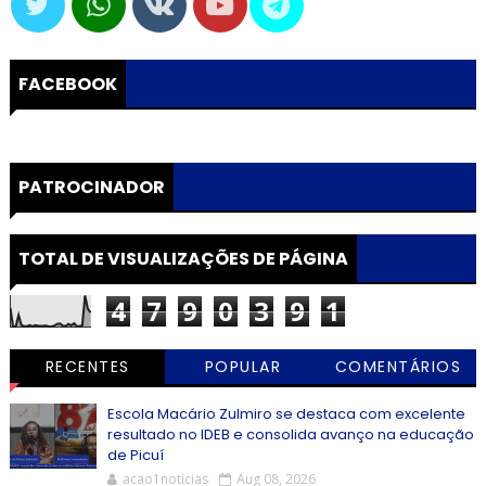
FACEBOOK
PATROCINADOR
TOTAL DE VISUALIZAÇÕES DE PÁGINA
4
7
9
0
3
9
1
RECENTES
POPULAR
COMENTÁRIOS
Escola Macário Zulmiro se destaca com excelente
resultado no IDEB e consolida avanço na educação
de Picuí
acao1noticias
Aug 08, 2026