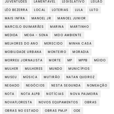
JUVENTUDES
LAMENTÁVEL
LEGISLATIVO
LEILÃO
LÉO BEZERRA
LOCAL
LOTERIAS
LULA
LUTO
MAIS INFRA
MANOEL JR
MANOEL JUNIOR
MARCELO GUIMARÃES
MARINA
MARTINHO
MEDIDA
MEGA - SENA
MEIO AMBIENTE
MELHORES DO ANO
MERECIDO
MINHA CASA
MOBILIDADE URBANA
MONTEIRO
MORADIA
MORREU JORNALISTA
MORTE
MP
MPPB
MÚIDO
MULHER
MULHERES
MUNDO
MUNICÍPIOS
MUSEU
MÚSICA
MUTIRÃO
NATAN QUEIROZ
NEGADO
NEGÓCIOS
NESTA SEGUNDA
NOMEAÇÃO
NOTA
NOTA ALPB
NOTÍCIAS
NOVA PALMEIRA
NOVAFLORESTA
NOVOS EQUPAMENTOS
OBRAS
OBRAS NO ESTADO
OBRAS PMJP
ODE