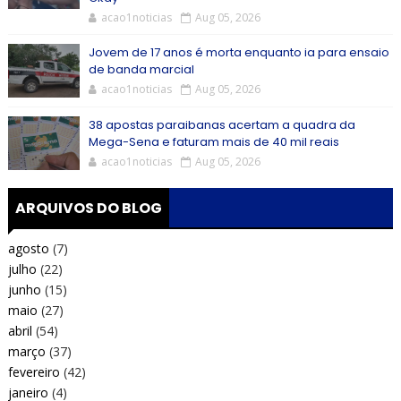
acao1noticias
Aug 05, 2026
Jovem de 17 anos é morta enquanto ia para ensaio
de banda marcial
acao1noticias
Aug 05, 2026
38 apostas paraibanas acertam a quadra da
Mega-Sena e faturam mais de 40 mil reais
acao1noticias
Aug 05, 2026
ARQUIVOS DO BLOG
agosto
(7)
julho
(22)
junho
(15)
maio
(27)
abril
(54)
março
(37)
fevereiro
(42)
janeiro
(4)