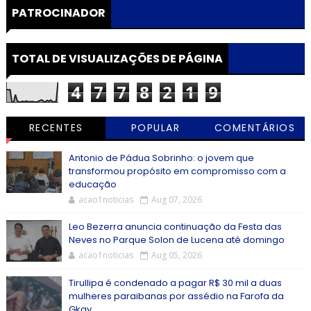
PATROCINADOR
TOTAL DE VISUALIZAÇÕES DE PÁGINA
4
7
7
8
2
1
9
RECENTES
POPULAR
COMENTÁRIOS
Antonio de Pádua Sobrinho: o jovem que
transformou propósito em compromisso com a
educação
acao1noticias
Aug 07, 2026
Leo Bezerra anuncia continuação da Festa das
Neves no Parque Solon de Lucena até domingo
acao1noticias
Aug 05, 2026
Tirullipa é condenado a pagar R$ 30 mil a duas
mulheres paraibanas por assédio na Farofa da
Gkay