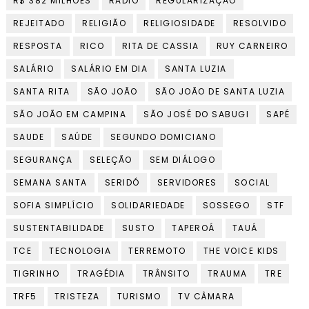
R$ 382 MILHÕES
RADIO
REGULARIZAÇÃO
REJEITADO
RELIGIÃO
RELIGIOSIDADE
RESOLVIDO
RESPOSTA
RICO
RITA DE CASSIA
RUY CARNEIRO
SALÁRIO
SALÁRIO EM DIA
SANTA LUZIA
SANTA RITA
SÃO JOÃO
SÃO JOÃO DE SANTA LUZIA
SÃO JOÃO EM CAMPINA
SÃO JOSÉ DO SABUGI
SAPÉ
SAUDE
SAÚDE
SEGUNDO DOMICIANO
SEGURANÇA
SELEÇÃO
SEM DIÁLOGO
SEMANA SANTA
SERIDÓ
SERVIDORES
SOCIAL
SOFIA SIMPLÍCIO
SOLIDARIEDADE
SOSSEGO
STF
SUSTENTABILIDADE
SUSTO
TAPEROÁ
TAUÁ
TCE
TECNOLOGIA
TERREMOTO
THE VOICE KIDS
TIGRINHO
TRAGÉDIA
TRÂNSITO
TRAUMA
TRE
TRF5
TRISTEZA
TURISMO
TV CÂMARA