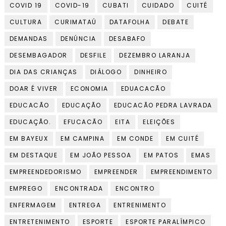
COVID 19
COVID-19
CUBATI
CUIDADO
CUITÉ
CULTURA
CURIMATAÚ
DATAFOLHA
DEBATE
DEMANDAS
DENÚNCIA
DESABAFO
DESEMBAGADOR
DESFILE
DEZEMBRO LARANJA
DIA DAS CRIANÇAS
DIÁLOGO
DINHEIRO
DOAR É VIVER
ECONOMIA
EDUACACÃO
EDUCACÃO
EDUCAÇÃO
EDUCACÃO PEDRA LAVRADA
EDUCAÇÃO.
EFUCACÃO
EITA
ELEIÇÕES
EM BAYEUX
EM CAMPINA
EM CONDE
EM CUITÉ
EM DESTAQUE
EM JOÃO PESSOA
EM PATOS
EMAS
EMPREENDEDORISMO
EMPREENDER
EMPREENDIMENTO
EMPREGO
ENCONTRADA
ENCONTRO
ENFERMAGEM
ENTREGA
ENTRENIMENTO
ENTRETENIMENTO
ESPORTE
ESPORTE PARALÍMPICO