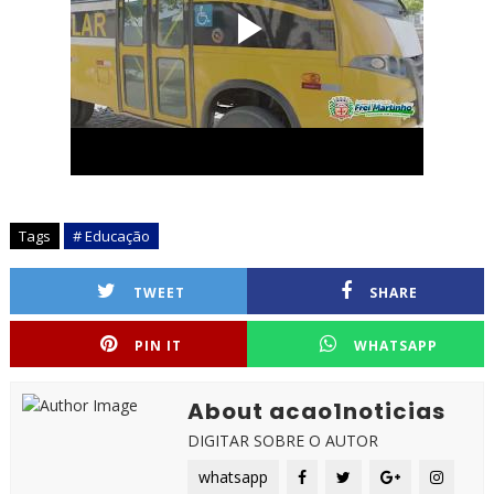
Tags
# Educação
TWEET
SHARE
PIN IT
WHATSAPP
About acao1noticias
DIGITAR SOBRE O AUTOR
whatsapp