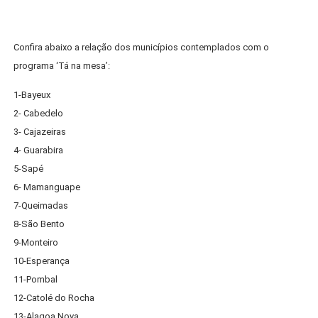
Confira abaixo a relação dos municípios contemplados com o
programa ‘Tá na mesa’:
1-Bayeux
2- Cabedelo
3- Cajazeiras
4- Guarabira
5-Sapé
6- Mamanguape
7-Queimadas
8-São Bento
9-Monteiro
10-Esperança
11-Pombal
12-Catolé do Rocha
13-Alagoa Nova