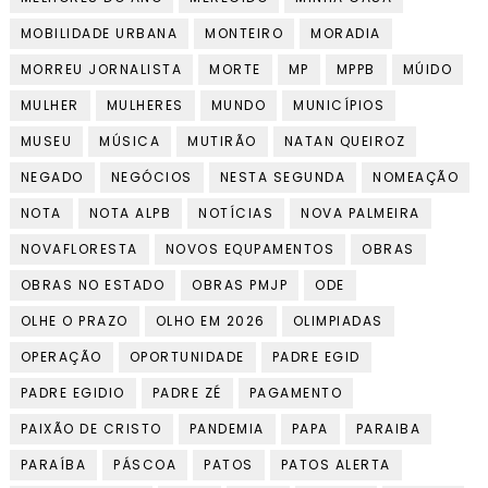
MOBILIDADE URBANA
MONTEIRO
MORADIA
MORREU JORNALISTA
MORTE
MP
MPPB
MÚIDO
MULHER
MULHERES
MUNDO
MUNICÍPIOS
MUSEU
MÚSICA
MUTIRÃO
NATAN QUEIROZ
NEGADO
NEGÓCIOS
NESTA SEGUNDA
NOMEAÇÃO
NOTA
NOTA ALPB
NOTÍCIAS
NOVA PALMEIRA
NOVAFLORESTA
NOVOS EQUPAMENTOS
OBRAS
OBRAS NO ESTADO
OBRAS PMJP
ODE
OLHE O PRAZO
OLHO EM 2026
OLIMPIADAS
OPERAÇÃO
OPORTUNIDADE
PADRE EGID
PADRE EGIDIO
PADRE ZÉ
PAGAMENTO
PAIXÃO DE CRISTO
PANDEMIA
PAPA
PARAIBA
PARAÍBA
PÁSCOA
PATOS
PATOS ALERTA