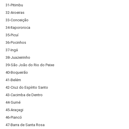
31-Pitimbu
32-Aroeiras
33-Conceição
34-Itapororoca
35-Picuí
36-Pocinhos
37-Ingá
38-Juazeirinho
39-São João do Rio do Peixe
40-Boqueirão
41-Belém
42-Cruz do Espírito Santo
43-Cacimba de Dentro
44-Sumé
45-Araçagi
46-Piancó
47-Barra de Santa Rosa