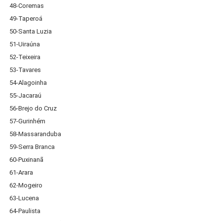
48-Coremas
49-Taperoá
50-Santa Luzia
51-Uiraúna
52-Teixeira
53-Tavares
54-Alagoinha
55-Jacaraú
56-Brejo do Cruz
57-Gurinhém
58-Massaranduba
59-Serra Branca
60-Puxinanã
61-Arara
62-Mogeiro
63-Lucena
64-Paulista