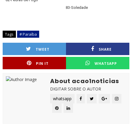
83-Soledade
Tags
# Paraíba
TWEET
SHARE
PIN IT
WHATSAPP
About acao1noticias
DIGITAR SOBRE O AUTOR
whatsapp