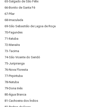
65-Salgado de São Félix
66-Bonito de Santa Fé
67-Pilar
68-Imaculada
69-São Sebastião de Lagoa de Roça
70-Fagundes
71-Itatuba
72-Manaíra
73-Tacima
74-São Vicente do Seridó
75-Juripiranga
76-Nova Floresta
77-Pirpirituba
78-Natuba
79-Dona Inês
80-Água Branca
81-Cachoeira dos Índios
82-Pedras de Fogo