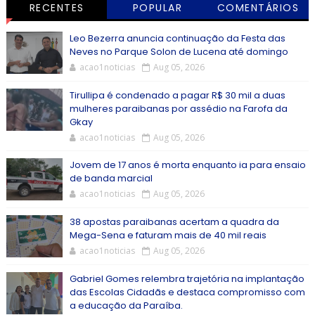
RECENTES
POPULAR
COMENTÁRIOS
Leo Bezerra anuncia continuação da Festa das
Neves no Parque Solon de Lucena até domingo
acao1noticias
Aug 05, 2026
Tirullipa é condenado a pagar R$ 30 mil a duas
mulheres paraibanas por assédio na Farofa da
Gkay
acao1noticias
Aug 05, 2026
Jovem de 17 anos é morta enquanto ia para ensaio
de banda marcial
acao1noticias
Aug 05, 2026
38 apostas paraibanas acertam a quadra da
Mega-Sena e faturam mais de 40 mil reais
acao1noticias
Aug 05, 2026
Gabriel Gomes relembra trajetória na implantação
das Escolas Cidadãs e destaca compromisso com
a educação da Paraíba.