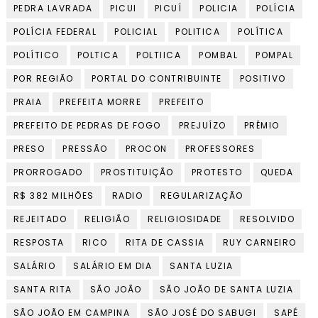
PEDRA LAVRADA
PICUI
PICUÍ
POLICIA
POLÍCIA
POLÍCIA FEDERAL
POLICIAL
POLITICA
POLÍTICA
POLÍTICO
POLTICA
POLTIICA
POMBAL
POMPAL
POR REGIÃO
PORTAL DO CONTRIBUINTE
POSITIVO
PRAIA
PREFEITA MORRE
PREFEITO
PREFEITO DE PEDRAS DE FOGO
PREJUÍZO
PRÊMIO
PRESO
PRESSÃO
PROCON
PROFESSORES
PRORROGADO
PROSTITUIÇÃO
PROTESTO
QUEDA
R$ 382 MILHÕES
RADIO
REGULARIZAÇÃO
REJEITADO
RELIGIÃO
RELIGIOSIDADE
RESOLVIDO
RESPOSTA
RICO
RITA DE CASSIA
RUY CARNEIRO
SALÁRIO
SALÁRIO EM DIA
SANTA LUZIA
SANTA RITA
SÃO JOÃO
SÃO JOÃO DE SANTA LUZIA
SÃO JOÃO EM CAMPINA
SÃO JOSÉ DO SABUGI
SAPÉ