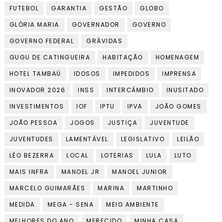
FUTEBOL
GARANTIA
GESTÃO
GLOBO
GLÓRIA MARIA
GOVERNADOR
GOVERNO
GOVERNO FEDERAL
GRÁVIDAS
GUGU DE CATINGUEIRA
HABITAÇÃO
HOMENAGEM
HOTEL TAMBAÚ
IDOSOS
IMPEDIDOS
IMPRENSA
INOVADOR 2026
INSS
INTERCÂMBIO
INUSITADO
INVESTIMENTOS
IOF
IPTU
IPVA
JOÃO GOMES
JOÃO PESSOA
JOGOS
JUSTIÇA
JUVENTUDE
JUVENTUDES
LAMENTÁVEL
LEGISLATIVO
LEILÃO
LÉO BEZERRA
LOCAL
LOTERIAS
LULA
LUTO
MAIS INFRA
MANOEL JR
MANOEL JUNIOR
MARCELO GUIMARÃES
MARINA
MARTINHO
MEDIDA
MEGA - SENA
MEIO AMBIENTE
MELHORES DO ANO
MERECIDO
MINHA CASA