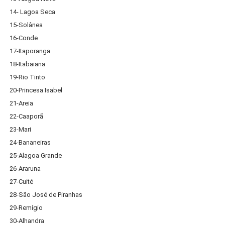
14- Lagoa Seca
15-Solânea
16-Conde
17-Itaporanga
18-Itabaiana
19-Rio Tinto
20-Princesa Isabel
21-Areia
22-Caaporã
23-Mari
24-Bananeiras
25-Alagoa Grande
26-Araruna
27-Cuité
28-São José de Piranhas
29-Remígio
30-Alhandra