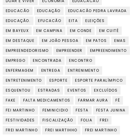
DOAR É VIVER
ECONOMIA
EDUACACÃO
EDUCACÃO
EDUCAÇÃO
EDUCACÃO PEDRA LAVRADA
EDUCAÇÃO.
EFUCACÃO
EITA
ELEIÇÕES
EM BAYEUX
EM CAMPINA
EM CONDE
EM CUITÉ
EM DESTAQUE
EM JOÃO PESSOA
EM PATOS
EMAS
EMPREENDEDORISMO
EMPREENDER
EMPREENDIMENTO
EMPREGO
ENCONTRADA
ENCONTRO
ENFERMAGEM
ENTREGA
ENTRENIMENTO
ENTRETENIMENTO
ESPORTE
ESPORTE PARALÍMPICO
ESQUENTOU
ESTRADAS
EVENTOS
EXCLUÍDOS
FAKE
FALTA MEDICAMENTOS
FARMAR AURA
FÉ
FEI MARTINHO
FEMINICIDIO
FESTA
FESTA JUNINA
FESTIVIDADES
FISCALIZAÇÃO
FOLIA
FREI
FREI MARTINHO
FREI MARTIHHO
FREI MARTINHO