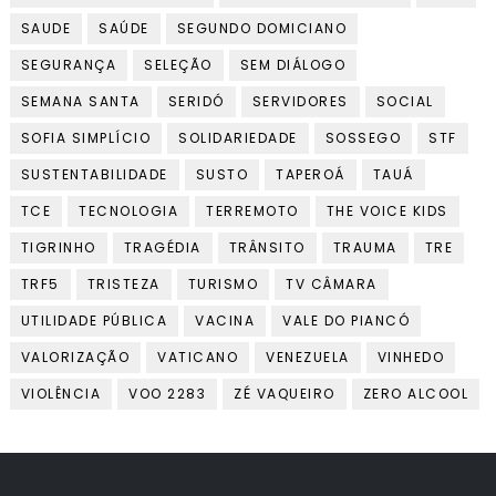
SAUDE
SAÚDE
SEGUNDO DOMICIANO
SEGURANÇA
SELEÇÃO
SEM DIÁLOGO
SEMANA SANTA
SERIDÓ
SERVIDORES
SOCIAL
SOFIA SIMPLÍCIO
SOLIDARIEDADE
SOSSEGO
STF
SUSTENTABILIDADE
SUSTO
TAPEROÁ
TAUÁ
TCE
TECNOLOGIA
TERREMOTO
THE VOICE KIDS
TIGRINHO
TRAGÉDIA
TRÂNSITO
TRAUMA
TRE
TRF5
TRISTEZA
TURISMO
TV CÂMARA
UTILIDADE PÚBLICA
VACINA
VALE DO PIANCÓ
VALORIZAÇÃO
VATICANO
VENEZUELA
VINHEDO
VIOLÊNCIA
VOO 2283
ZÉ VAQUEIRO
ZERO ALCOOL