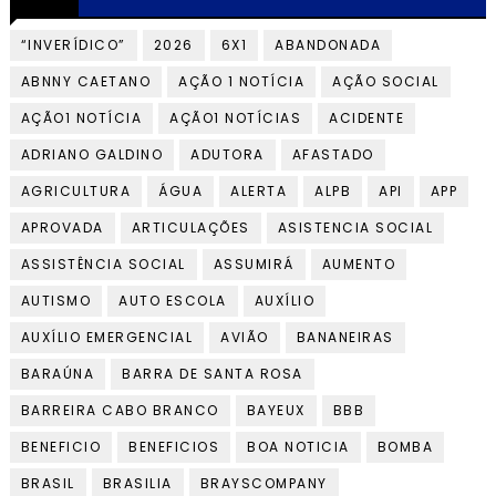
“INVERÍDICO”
2026
6X1
ABANDONADA
ABNNY CAETANO
AÇÃO 1 NOTÍCIA
AÇÃO SOCIAL
AÇÃO1 NOTÍCIA
AÇÃO1 NOTÍCIAS
ACIDENTE
ADRIANO GALDINO
ADUTORA
AFASTADO
AGRICULTURA
ÁGUA
ALERTA
ALPB
API
APP
APROVADA
ARTICULAÇÕES
ASISTENCIA SOCIAL
ASSISTÊNCIA SOCIAL
ASSUMIRÁ
AUMENTO
AUTISMO
AUTO ESCOLA
AUXÍLIO
AUXÍLIO EMERGENCIAL
AVIÃO
BANANEIRAS
BARAÚNA
BARRA DE SANTA ROSA
BARREIRA CABO BRANCO
BAYEUX
BBB
BENEFICIO
BENEFICIOS
BOA NOTICIA
BOMBA
BRASIL
BRASILIA
BRAYSCOMPANY