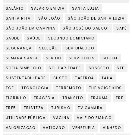
SALÁRIO
SALÁRIO EM DIA
SANTA LUZIA
SANTA RITA
SÃO JOÃO
SÃO JOÃO DE SANTA LUZIA
SÃO JOÃO EM CAMPINA
SÃO JOSÉ DO SABUGI
SAPÉ
SAUDE
SAÚDE
SEGUNDO DOMICIANO
SEGURANÇA
SELEÇÃO
SEM DIÁLOGO
SEMANA SANTA
SERIDÓ
SERVIDORES
SOCIAL
SOFIA SIMPLÍCIO
SOLIDARIEDADE
SOSSEGO
STF
SUSTENTABILIDADE
SUSTO
TAPEROÁ
TAUÁ
TCE
TECNOLOGIA
TERREMOTO
THE VOICE KIDS
TIGRINHO
TRAGÉDIA
TRÂNSITO
TRAUMA
TRE
TRF5
TRISTEZA
TURISMO
TV CÂMARA
UTILIDADE PÚBLICA
VACINA
VALE DO PIANCÓ
VALORIZAÇÃO
VATICANO
VENEZUELA
VINHEDO