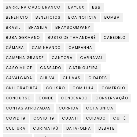
BARREIRA CABO BRANCO
BAYEUX
BBB
BENEFICIO
BENEFICIOS
BOA NOTICIA
BOMBA
BRASIL
BRASILIA
BRAYSCOMPANY
BUBA GERMANO
BUSTO DE TAMANDARÉ
CABEDELO
CÂMARA
CAMINHANDO
CAMPANHA
CAMPINA GRANDE
CANTORA
CARNAVAL
CASO MILCE
CASSADO
CATINGUEIRA
CAVALGADA
CHUVA
CHUVAS
CIDADES
CNH GRATUITA
COLISÃO
COM LULA
COMERCIO
CONCURSO
CONDE
CONDENADO
CONSERVAÇÃO
CONTAS APROVADAS
CORRIDA
COTA UNICA
COVID 19
COVID-19
CUBATI
CUIDADO
CUITÉ
CULTURA
CURIMATAÚ
DATAFOLHA
DEBATE