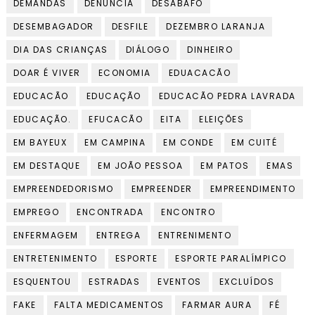
DEMANDAS
DENÚNCIA
DESABAFO
DESEMBAGADOR
DESFILE
DEZEMBRO LARANJA
DIA DAS CRIANÇAS
DIÁLOGO
DINHEIRO
DOAR É VIVER
ECONOMIA
EDUACACÃO
EDUCACÃO
EDUCAÇÃO
EDUCACÃO PEDRA LAVRADA
EDUCAÇÃO.
EFUCACÃO
EITA
ELEIÇÕES
EM BAYEUX
EM CAMPINA
EM CONDE
EM CUITÉ
EM DESTAQUE
EM JOÃO PESSOA
EM PATOS
EMAS
EMPREENDEDORISMO
EMPREENDER
EMPREENDIMENTO
EMPREGO
ENCONTRADA
ENCONTRO
ENFERMAGEM
ENTREGA
ENTRENIMENTO
ENTRETENIMENTO
ESPORTE
ESPORTE PARALÍMPICO
ESQUENTOU
ESTRADAS
EVENTOS
EXCLUÍDOS
FAKE
FALTA MEDICAMENTOS
FARMAR AURA
FÉ