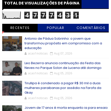
TOTAL DE VISUALIZAÇÕES DE PÁGINA
4
7
7
7
4
3
1
RECENTES
POPULAR
COMENTÁRIOS
Antonio de Pádua Sobrinho: o jovem que
transformou propósito em compromisso com a
educação
acao1noticias
Aug 07, 2026
Leo Bezerra anuncia continuação da Festa das
Neves no Parque Solon de Lucena até domingo
acao1noticias
Aug 05, 2026
Tirullipa é condenado a pagar R$ 30 mil a duas
mulheres paraibanas por assédio na Farofa da
Gkay
acao1noticias
Aug 05, 2026
Jovem de 17 anos é morta enquanto ia para ensaio