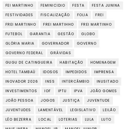
FEI MARTINHO
FEMINICIDIO
FESTA
FESTA JUNINA
FESTIVIDADES
FISCALIZAÇÃO
FOLIA
FREI
FREI MARTINHO
FREI MARTIHHO
FREI MARTINHO
FUTEBOL
GARANTIA
GESTÃO
GLOBO
GLÓRIA MARIA
GOVERNADOR
GOVERNO
GOVERNO FEDERAL
GRÁVIDAS
GUGU DE CATINGUEIRA
HABITAÇÃO
HOMENAGEM
HOTEL TAMBAÚ
IDOSOS
IMPEDIDOS
IMPRENSA
INOVADOR 2026
INSS
INTERCÂMBIO
INUSITADO
INVESTIMENTOS
IOF
IPTU
IPVA
JOÃO GOMES
JOÃO PESSOA
JOGOS
JUSTIÇA
JUVENTUDE
JUVENTUDES
LAMENTÁVEL
LEGISLATIVO
LEILÃO
LÉO BEZERRA
LOCAL
LOTERIAS
LULA
LUTO
MAIS INFRA
MANOEL JR
MANOEL JUNIOR