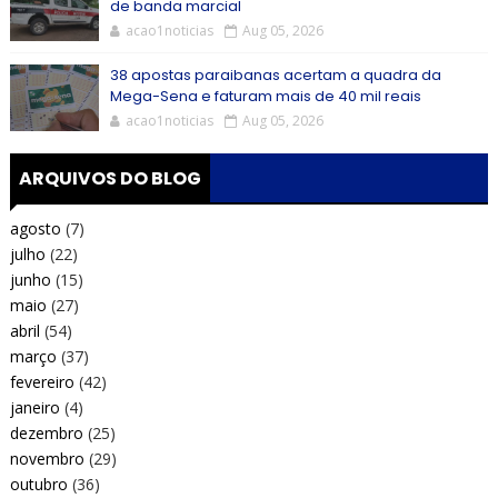
de banda marcial
acao1noticias
Aug 05, 2026
38 apostas paraibanas acertam a quadra da
Mega-Sena e faturam mais de 40 mil reais
acao1noticias
Aug 05, 2026
ARQUIVOS DO BLOG
agosto
(7)
julho
(22)
junho
(15)
maio
(27)
abril
(54)
março
(37)
fevereiro
(42)
janeiro
(4)
dezembro
(25)
novembro
(29)
outubro
(36)