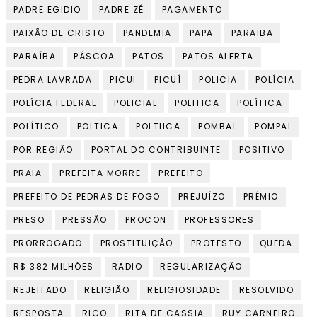
PADRE EGIDIO
PADRE ZÉ
PAGAMENTO
PAIXÃO DE CRISTO
PANDEMIA
PAPA
PARAIBA
PARAÍBA
PÁSCOA
PATOS
PATOS ALERTA
PEDRA LAVRADA
PICUI
PICUÍ
POLICIA
POLÍCIA
POLÍCIA FEDERAL
POLICIAL
POLITICA
POLÍTICA
POLÍTICO
POLTICA
POLTIICA
POMBAL
POMPAL
POR REGIÃO
PORTAL DO CONTRIBUINTE
POSITIVO
PRAIA
PREFEITA MORRE
PREFEITO
PREFEITO DE PEDRAS DE FOGO
PREJUÍZO
PRÊMIO
PRESO
PRESSÃO
PROCON
PROFESSORES
PRORROGADO
PROSTITUIÇÃO
PROTESTO
QUEDA
R$ 382 MILHÕES
RADIO
REGULARIZAÇÃO
REJEITADO
RELIGIÃO
RELIGIOSIDADE
RESOLVIDO
RESPOSTA
RICO
RITA DE CASSIA
RUY CARNEIRO