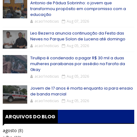
Antonio de Pádua Sobrinho: o jovem que
transformou propósito em compromisso com a
educação
acao1noticias
Aug 07, 2026
Leo Bezerra anuncia continuação da Festa das
Neves no Parque Solon de Lucena até domingo
acao1noticias
Aug 05, 2026
Tirullipa é condenado a pagar R$ 30 mil a duas
mulheres paraibanas por assédio na Farofa da
Gkay
acao1noticias
Aug 05, 2026
Jovem de 17 anos é morta enquanto ia para ensaio
de banda marcial
acao1noticias
Aug 05, 2026
ARQUIVOS DO BLOG
agosto
(8)