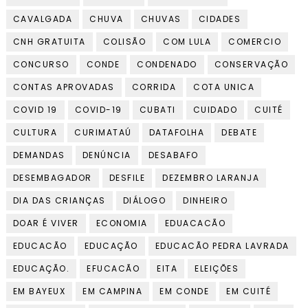
CAVALGADA
CHUVA
CHUVAS
CIDADES
CNH GRATUITA
COLISÃO
COM LULA
COMERCIO
CONCURSO
CONDE
CONDENADO
CONSERVAÇÃO
CONTAS APROVADAS
CORRIDA
COTA UNICA
COVID 19
COVID-19
CUBATI
CUIDADO
CUITÉ
CULTURA
CURIMATAÚ
DATAFOLHA
DEBATE
DEMANDAS
DENÚNCIA
DESABAFO
DESEMBAGADOR
DESFILE
DEZEMBRO LARANJA
DIA DAS CRIANÇAS
DIÁLOGO
DINHEIRO
DOAR É VIVER
ECONOMIA
EDUACACÃO
EDUCACÃO
EDUCAÇÃO
EDUCACÃO PEDRA LAVRADA
EDUCAÇÃO.
EFUCACÃO
EITA
ELEIÇÕES
EM BAYEUX
EM CAMPINA
EM CONDE
EM CUITÉ