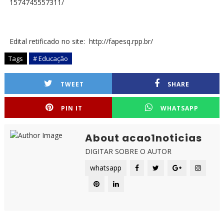
1574745557311/
Edital retificado no site: http://fapesq.rpp.br/
Tags
# Educação
TWEET
SHARE
PIN IT
WHATSAPP
About acao1noticias
DIGITAR SOBRE O AUTOR
whatsapp