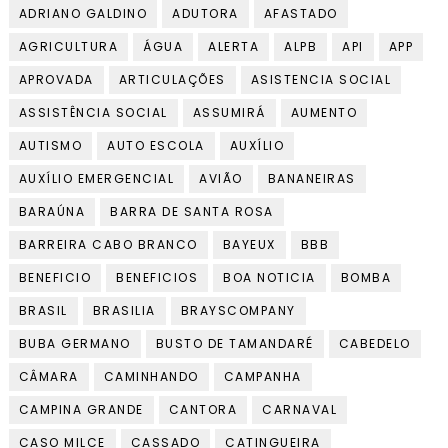
ADRIANO GALDINO
ADUTORA
AFASTADO
AGRICULTURA
ÁGUA
ALERTA
ALPB
API
APP
APROVADA
ARTICULAÇÕES
ASISTENCIA SOCIAL
ASSISTÊNCIA SOCIAL
ASSUMIRÁ
AUMENTO
AUTISMO
AUTO ESCOLA
AUXÍLIO
AUXÍLIO EMERGENCIAL
AVIÃO
BANANEIRAS
BARAÚNA
BARRA DE SANTA ROSA
BARREIRA CABO BRANCO
BAYEUX
BBB
BENEFICIO
BENEFICIOS
BOA NOTICIA
BOMBA
BRASIL
BRASILIA
BRAYSCOMPANY
BUBA GERMANO
BUSTO DE TAMANDARÉ
CABEDELO
CÂMARA
CAMINHANDO
CAMPANHA
CAMPINA GRANDE
CANTORA
CARNAVAL
CASO MILCE
CASSADO
CATINGUEIRA