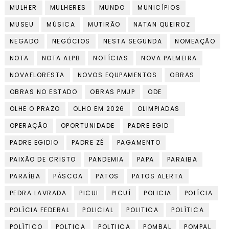
MULHER
MULHERES
MUNDO
MUNICÍPIOS
MUSEU
MÚSICA
MUTIRÃO
NATAN QUEIROZ
NEGADO
NEGÓCIOS
NESTA SEGUNDA
NOMEAÇÃO
NOTA
NOTA ALPB
NOTÍCIAS
NOVA PALMEIRA
NOVAFLORESTA
NOVOS EQUPAMENTOS
OBRAS
OBRAS NO ESTADO
OBRAS PMJP
ODE
OLHE O PRAZO
OLHO EM 2026
OLIMPIADAS
OPERAÇÃO
OPORTUNIDADE
PADRE EGID
PADRE EGIDIO
PADRE ZÉ
PAGAMENTO
PAIXÃO DE CRISTO
PANDEMIA
PAPA
PARAIBA
PARAÍBA
PÁSCOA
PATOS
PATOS ALERTA
PEDRA LAVRADA
PICUI
PICUÍ
POLICIA
POLÍCIA
POLÍCIA FEDERAL
POLICIAL
POLITICA
POLÍTICA
POLÍTICO
POLTICA
POLTIICA
POMBAL
POMPAL