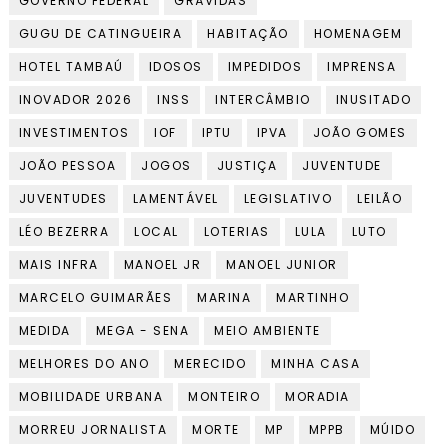
GOVERNO FEDERAL
GRÁVIDAS
GUGU DE CATINGUEIRA
HABITAÇÃO
HOMENAGEM
HOTEL TAMBAÚ
IDOSOS
IMPEDIDOS
IMPRENSA
INOVADOR 2026
INSS
INTERCÂMBIO
INUSITADO
INVESTIMENTOS
IOF
IPTU
IPVA
JOÃO GOMES
JOÃO PESSOA
JOGOS
JUSTIÇA
JUVENTUDE
JUVENTUDES
LAMENTÁVEL
LEGISLATIVO
LEILÃO
LÉO BEZERRA
LOCAL
LOTERIAS
LULA
LUTO
MAIS INFRA
MANOEL JR
MANOEL JUNIOR
MARCELO GUIMARÃES
MARINA
MARTINHO
MEDIDA
MEGA - SENA
MEIO AMBIENTE
MELHORES DO ANO
MERECIDO
MINHA CASA
MOBILIDADE URBANA
MONTEIRO
MORADIA
MORREU JORNALISTA
MORTE
MP
MPPB
MÚIDO