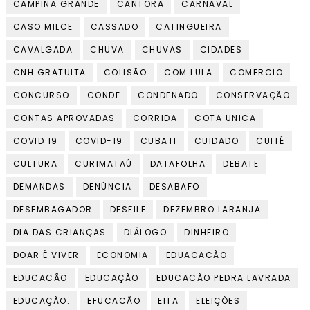
CAMPINA GRANDE
CANTORA
CARNAVAL
CASO MILCE
CASSADO
CATINGUEIRA
CAVALGADA
CHUVA
CHUVAS
CIDADES
CNH GRATUITA
COLISÃO
COM LULA
COMERCIO
CONCURSO
CONDE
CONDENADO
CONSERVAÇÃO
CONTAS APROVADAS
CORRIDA
COTA UNICA
COVID 19
COVID-19
CUBATI
CUIDADO
CUITÉ
CULTURA
CURIMATAÚ
DATAFOLHA
DEBATE
DEMANDAS
DENÚNCIA
DESABAFO
DESEMBAGADOR
DESFILE
DEZEMBRO LARANJA
DIA DAS CRIANÇAS
DIÁLOGO
DINHEIRO
DOAR É VIVER
ECONOMIA
EDUACACÃO
EDUCACÃO
EDUCAÇÃO
EDUCACÃO PEDRA LAVRADA
EDUCAÇÃO.
EFUCACÃO
EITA
ELEIÇÕES