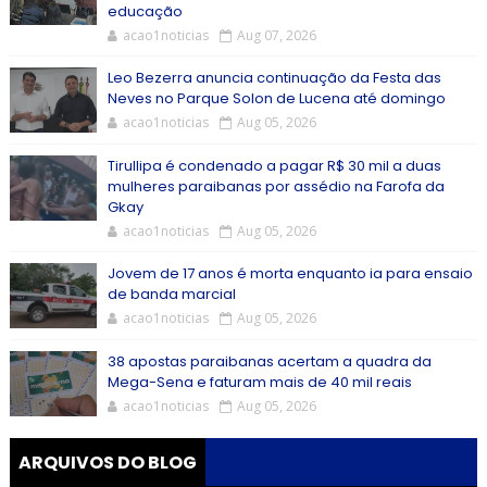
educação
acao1noticias
Aug 07, 2026
Leo Bezerra anuncia continuação da Festa das
Neves no Parque Solon de Lucena até domingo
acao1noticias
Aug 05, 2026
Tirullipa é condenado a pagar R$ 30 mil a duas
mulheres paraibanas por assédio na Farofa da
Gkay
acao1noticias
Aug 05, 2026
Jovem de 17 anos é morta enquanto ia para ensaio
de banda marcial
acao1noticias
Aug 05, 2026
38 apostas paraibanas acertam a quadra da
Mega-Sena e faturam mais de 40 mil reais
acao1noticias
Aug 05, 2026
ARQUIVOS DO BLOG