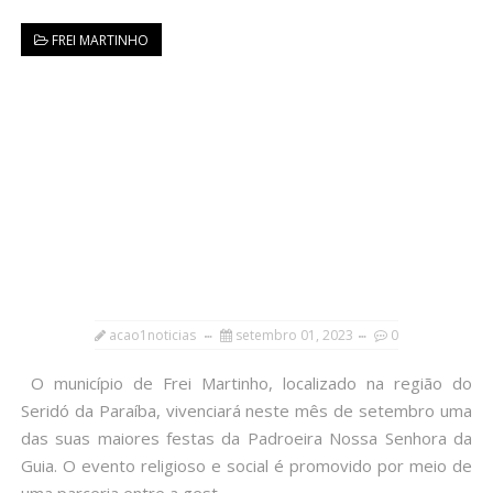
FREI MARTINHO
acao1noticias
setembro 01, 2023
0
O município de Frei Martinho, localizado na região do
Seridó da Paraíba, vivenciará neste mês de setembro uma
das suas maiores festas da Padroeira Nossa Senhora da
Guia. O evento religioso e social é promovido por meio de