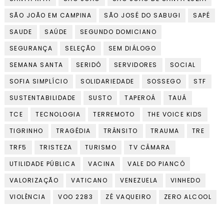
SÃO JOÃO EM CAMPINA
SÃO JOSÉ DO SABUGI
SAPÉ
SAUDE
SAÚDE
SEGUNDO DOMICIANO
SEGURANÇA
SELEÇÃO
SEM DIÁLOGO
SEMANA SANTA
SERIDÓ
SERVIDORES
SOCIAL
SOFIA SIMPLÍCIO
SOLIDARIEDADE
SOSSEGO
STF
SUSTENTABILIDADE
SUSTO
TAPEROÁ
TAUÁ
TCE
TECNOLOGIA
TERREMOTO
THE VOICE KIDS
TIGRINHO
TRAGÉDIA
TRÂNSITO
TRAUMA
TRE
TRF5
TRISTEZA
TURISMO
TV CÂMARA
UTILIDADE PÚBLICA
VACINA
VALE DO PIANCÓ
VALORIZAÇÃO
VATICANO
VENEZUELA
VINHEDO
VIOLÊNCIA
VOO 2283
ZÉ VAQUEIRO
ZERO ALCOOL