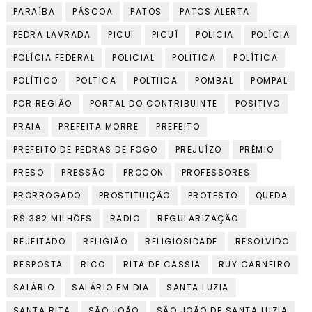
PARAÍBA
PÁSCOA
PATOS
PATOS ALERTA
PEDRA LAVRADA
PICUI
PICUÍ
POLICIA
POLÍCIA
POLÍCIA FEDERAL
POLICIAL
POLITICA
POLÍTICA
POLÍTICO
POLTICA
POLTIICA
POMBAL
POMPAL
POR REGIÃO
PORTAL DO CONTRIBUINTE
POSITIVO
PRAIA
PREFEITA MORRE
PREFEITO
PREFEITO DE PEDRAS DE FOGO
PREJUÍZO
PRÊMIO
PRESO
PRESSÃO
PROCON
PROFESSORES
PRORROGADO
PROSTITUIÇÃO
PROTESTO
QUEDA
R$ 382 MILHÕES
RADIO
REGULARIZAÇÃO
REJEITADO
RELIGIÃO
RELIGIOSIDADE
RESOLVIDO
RESPOSTA
RICO
RITA DE CASSIA
RUY CARNEIRO
SALÁRIO
SALÁRIO EM DIA
SANTA LUZIA
SANTA RITA
SÃO JOÃO
SÃO JOÃO DE SANTA LUZIA