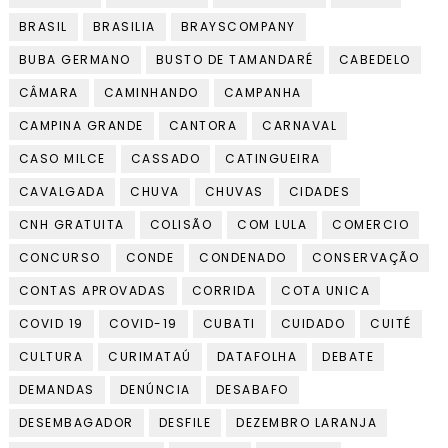
BRASIL
BRASILIA
BRAYSCOMPANY
BUBA GERMANO
BUSTO DE TAMANDARÉ
CABEDELO
CÂMARA
CAMINHANDO
CAMPANHA
CAMPINA GRANDE
CANTORA
CARNAVAL
CASO MILCE
CASSADO
CATINGUEIRA
CAVALGADA
CHUVA
CHUVAS
CIDADES
CNH GRATUITA
COLISÃO
COM LULA
COMERCIO
CONCURSO
CONDE
CONDENADO
CONSERVAÇÃO
CONTAS APROVADAS
CORRIDA
COTA UNICA
COVID 19
COVID-19
CUBATI
CUIDADO
CUITÉ
CULTURA
CURIMATAÚ
DATAFOLHA
DEBATE
DEMANDAS
DENÚNCIA
DESABAFO
DESEMBAGADOR
DESFILE
DEZEMBRO LARANJA