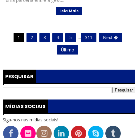
uma parceria entre a gest...
Leia Mais
1
2
3
4
5
...
311
Next �
Último
PESQUISAR
MÍDIAS SOCIAIS
Siga-nos nas mídias sociais!