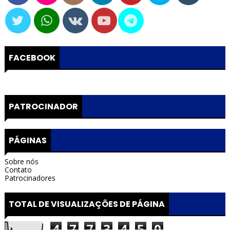
FACEBOOK
PATROCINADOR
PÁGINAS
Sobre nós
Contato
Patrocinadores
TOTAL DE VISUALIZAÇÕES DE PÁGINA
4
7
7
3
4
5
0