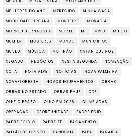
MEDIDA
MEGA - SENA
MEIO AMBIENTE
MELHORES DO ANO
MERECIDO
MINHA CASA
MOBILIDADE URBANA
MONTEIRO
MORADIA
MORREU JORNALISTA
MORTE
MP
MPPB
MÚIDO
MULHER
MULHERES
MUNDO
MUNICÍPIOS
MUSEU
MÚSICA
MUTIRÃO
NATAN QUEIROZ
NEGADO
NEGÓCIOS
NESTA SEGUNDA
NOMEAÇÃO
NOTA
NOTA ALPB
NOTÍCIAS
NOVA PALMEIRA
NOVAFLORESTA
NOVOS EQUPAMENTOS
OBRAS
OBRAS NO ESTADO
OBRAS PMJP
ODE
OLHE O PRAZO
OLHO EM 2026
OLIMPIADAS
OPERAÇÃO
OPORTUNIDADE
PADRE EGID
PADRE EGIDIO
PADRE ZÉ
PAGAMENTO
PAIXÃO DE CRISTO
PANDEMIA
PAPA
PARAIBA