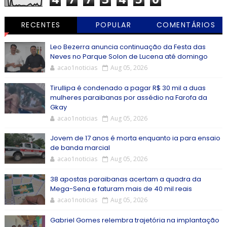
RECENTES
POPULAR
COMENTÁRIOS
Leo Bezerra anuncia continuação da Festa das
Neves no Parque Solon de Lucena até domingo
acao1noticias
Aug 05, 2026
Tirullipa é condenado a pagar R$ 30 mil a duas
mulheres paraibanas por assédio na Farofa da
Gkay
acao1noticias
Aug 05, 2026
Jovem de 17 anos é morta enquanto ia para ensaio
de banda marcial
acao1noticias
Aug 05, 2026
38 apostas paraibanas acertam a quadra da
Mega-Sena e faturam mais de 40 mil reais
acao1noticias
Aug 05, 2026
Gabriel Gomes relembra trajetória na implantação