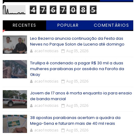
4
7
6
7
0
8
5
RECENTES
POPULAR
COMENTÁRIOS
Leo Bezerra anuncia continuação da Festa das
Neves no Parque Solon de Lucena até domingo
acao1noticias
Aug 05, 2026
Tirullipa é condenado a pagar R$ 30 mil a duas
mulheres paraibanas por assédio na Farofa da
Gkay
acao1noticias
Aug 05, 2026
Jovem de 17 anos é morta enquanto ia para ensaio
de banda marcial
acao1noticias
Aug 05, 2026
38 apostas paraibanas acertam a quadra da
Mega-Sena e faturam mais de 40 mil reais
acao1noticias
Aug 05, 2026