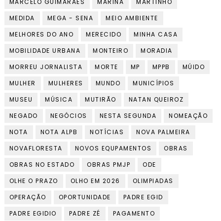
MARCELO GUIMARÃES
MARINA
MARTINHO
MEDIDA
MEGA - SENA
MEIO AMBIENTE
MELHORES DO ANO
MERECIDO
MINHA CASA
MOBILIDADE URBANA
MONTEIRO
MORADIA
MORREU JORNALISTA
MORTE
MP
MPPB
MÚIDO
MULHER
MULHERES
MUNDO
MUNICÍPIOS
MUSEU
MÚSICA
MUTIRÃO
NATAN QUEIROZ
NEGADO
NEGÓCIOS
NESTA SEGUNDA
NOMEAÇÃO
NOTA
NOTA ALPB
NOTÍCIAS
NOVA PALMEIRA
NOVAFLORESTA
NOVOS EQUPAMENTOS
OBRAS
OBRAS NO ESTADO
OBRAS PMJP
ODE
OLHE O PRAZO
OLHO EM 2026
OLIMPIADAS
OPERAÇÃO
OPORTUNIDADE
PADRE EGID
PADRE EGIDIO
PADRE ZÉ
PAGAMENTO