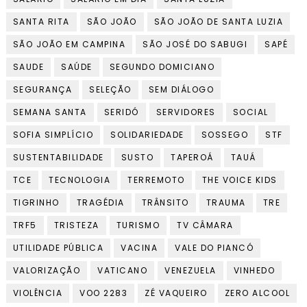
SANTA RITA
SÃO JOÃO
SÃO JOÃO DE SANTA LUZIA
SÃO JOÃO EM CAMPINA
SÃO JOSÉ DO SABUGI
SAPÉ
SAUDE
SAÚDE
SEGUNDO DOMICIANO
SEGURANÇA
SELEÇÃO
SEM DIÁLOGO
SEMANA SANTA
SERIDÓ
SERVIDORES
SOCIAL
SOFIA SIMPLÍCIO
SOLIDARIEDADE
SOSSEGO
STF
SUSTENTABILIDADE
SUSTO
TAPEROÁ
TAUÁ
TCE
TECNOLOGIA
TERREMOTO
THE VOICE KIDS
TIGRINHO
TRAGÉDIA
TRÂNSITO
TRAUMA
TRE
TRF5
TRISTEZA
TURISMO
TV CÂMARA
UTILIDADE PÚBLICA
VACINA
VALE DO PIANCÓ
VALORIZAÇÃO
VATICANO
VENEZUELA
VINHEDO
VIOLÊNCIA
VOO 2283
ZÉ VAQUEIRO
ZERO ALCOOL