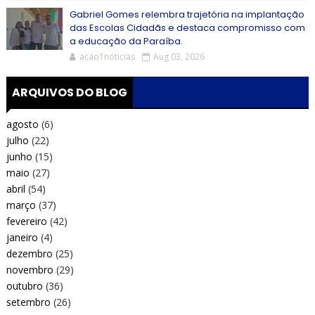
Gabriel Gomes relembra trajetória na implantação
das Escolas Cidadãs e destaca compromisso com
a educação da Paraíba.
acao1noticias
Aug 03, 2026
ARQUIVOS DO BLOG
agosto
(6)
julho
(22)
junho
(15)
maio
(27)
abril
(54)
março
(37)
fevereiro
(42)
janeiro
(4)
dezembro
(25)
novembro
(29)
outubro
(36)
setembro
(26)