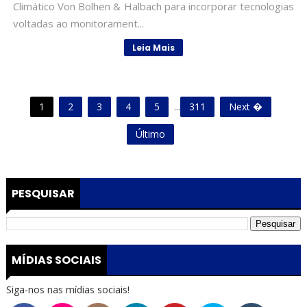
Climático Von Bolhen & Halbach para incorporar tecnologias
voltadas ao monitorament...
Leia Mais
1
2
3
4
5
...
311
Next �
Último
PESQUISAR
MÍDIAS SOCIAIS
Siga-nos nas mídias sociais!