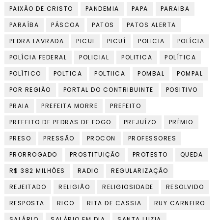
PAIXÃO DE CRISTO
PANDEMIA
PAPA
PARAIBA
PARAÍBA
PÁSCOA
PATOS
PATOS ALERTA
PEDRA LAVRADA
PICUI
PICUÍ
POLICIA
POLÍCIA
POLÍCIA FEDERAL
POLICIAL
POLITICA
POLÍTICA
POLÍTICO
POLTICA
POLTIICA
POMBAL
POMPAL
POR REGIÃO
PORTAL DO CONTRIBUINTE
POSITIVO
PRAIA
PREFEITA MORRE
PREFEITO
PREFEITO DE PEDRAS DE FOGO
PREJUÍZO
PRÊMIO
PRESO
PRESSÃO
PROCON
PROFESSORES
PRORROGADO
PROSTITUIÇÃO
PROTESTO
QUEDA
R$ 382 MILHÕES
RADIO
REGULARIZAÇÃO
REJEITADO
RELIGIÃO
RELIGIOSIDADE
RESOLVIDO
RESPOSTA
RICO
RITA DE CASSIA
RUY CARNEIRO
SALÁRIO
SALÁRIO EM DIA
SANTA LUZIA