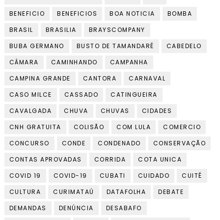
BENEFICIO
BENEFICIOS
BOA NOTICIA
BOMBA
BRASIL
BRASILIA
BRAYSCOMPANY
BUBA GERMANO
BUSTO DE TAMANDARÉ
CABEDELO
CÂMARA
CAMINHANDO
CAMPANHA
CAMPINA GRANDE
CANTORA
CARNAVAL
CASO MILCE
CASSADO
CATINGUEIRA
CAVALGADA
CHUVA
CHUVAS
CIDADES
CNH GRATUITA
COLISÃO
COM LULA
COMERCIO
CONCURSO
CONDE
CONDENADO
CONSERVAÇÃO
CONTAS APROVADAS
CORRIDA
COTA UNICA
COVID 19
COVID-19
CUBATI
CUIDADO
CUITÉ
CULTURA
CURIMATAÚ
DATAFOLHA
DEBATE
DEMANDAS
DENÚNCIA
DESABAFO