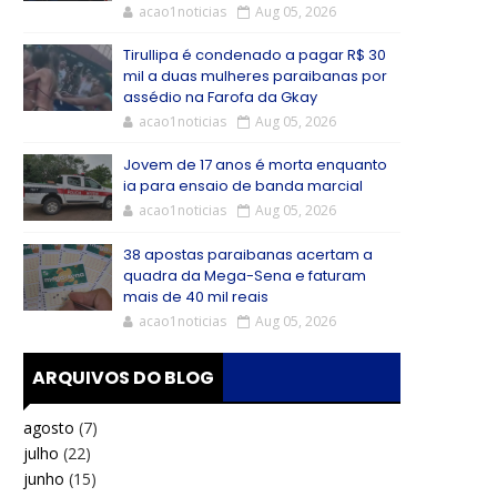
acao1noticias
Aug 05, 2026
Tirullipa é condenado a pagar R$ 30
mil a duas mulheres paraibanas por
assédio na Farofa da Gkay
acao1noticias
Aug 05, 2026
Jovem de 17 anos é morta enquanto
ia para ensaio de banda marcial
acao1noticias
Aug 05, 2026
38 apostas paraibanas acertam a
quadra da Mega-Sena e faturam
mais de 40 mil reais
acao1noticias
Aug 05, 2026
ARQUIVOS DO BLOG
agosto
(7)
julho
(22)
junho
(15)