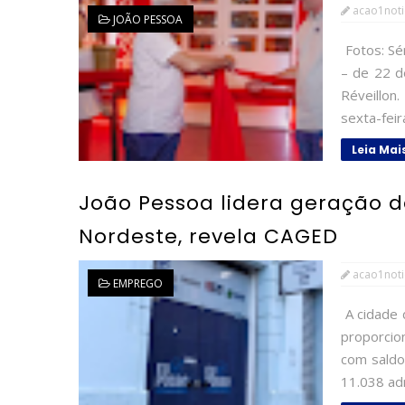
acao1noti
JOÃO PESSOA
Fotos: Sé
– de 22 d
Réveillon
sexta-feir
Leia Mai
João Pessoa lidera geração d
Nordeste, revela CAGED
acao1noti
EMPREGO
A cidade 
proporcio
com saldo
11.038 ad