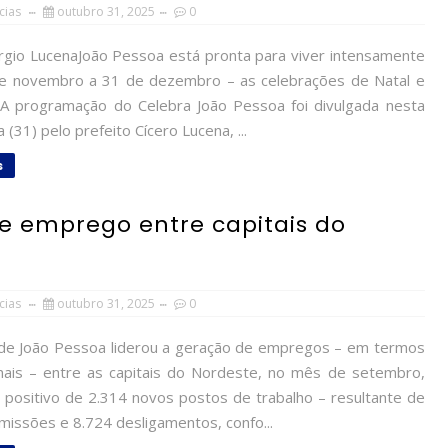
cias
outubro 31, 2025
0
rgio LucenaJoão Pessoa está pronta para viver intensamente
e novembro a 31 de dezembro – as celebrações de Natal e
. A programação do Celebra João Pessoa foi divulgada nesta
a (31) pelo prefeito Cícero Lucena, ...
s
e emprego entre capitais do
cias
outubro 31, 2025
0
de João Pessoa liderou a geração de empregos – em termos
nais – entre as capitais do Nordeste, no mês de setembro,
 positivo de 2.314 novos postos de trabalho – resultante de
missões e 8.724 desligamentos, confo...