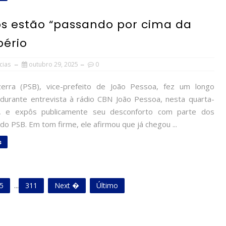
ios estão “passando por cima da
bério
cias
outubro 29, 2025
0
rra (PSB), vice-prefeito de João Pessoa, fez um longo
durante entrevista à rádio CBN João Pessoa, nesta quarta-
9), e expôs publicamente seu desconforto com parte dos
o PSB. Em tom firme, ele afirmou que já chegou ...
s
5
...
311
Next �
Último