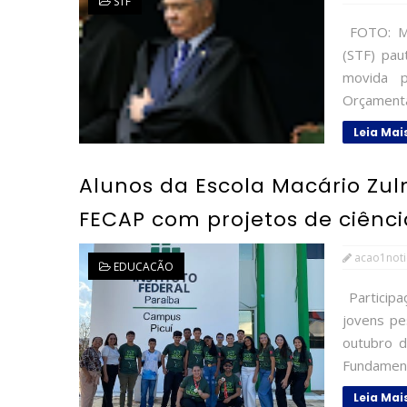
STF
FOTO: Ma
(STF) pau
movida p
Orçamentá
Leia Mai
Alunos da Escola Macário Zulm
FECAP com projetos de ciênci
acao1noti
EDUCACÃO
Participa
jovens pe
outubro d
Fundamenta
Leia Mai