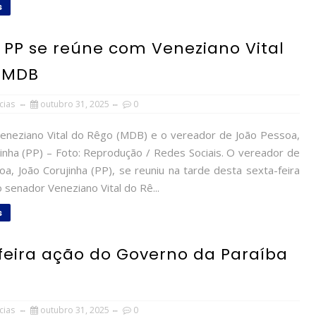
s
o PP se reúne com Veneziano Vital
o MDB
cias
outubro 31, 2025
0
eneziano Vital do Rêgo (MDB) e o vereador de João Pessoa,
jinha (PP) – Foto: Reprodução / Redes Sociais. O vereador de
a, João Corujinha (PP), se reuniu na tarde desta sexta-feira
 senador Veneziano Vital do Rê...
s
feira ação do Governo da Paraíba
cias
outubro 31, 2025
0