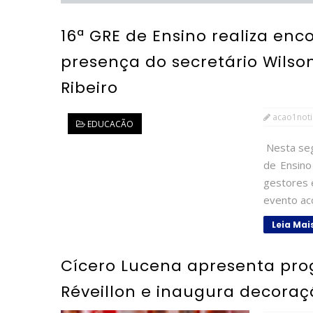
16ª GRE de Ensino realiza en
presença do secretário Wilso
Ribeiro
acao1noti
EDUCACÃO
Nesta seg
de Ensino
gestores 
evento aco
Leia Mai
Cícero Lucena apresenta pro
Réveillon e inaugura decoraç