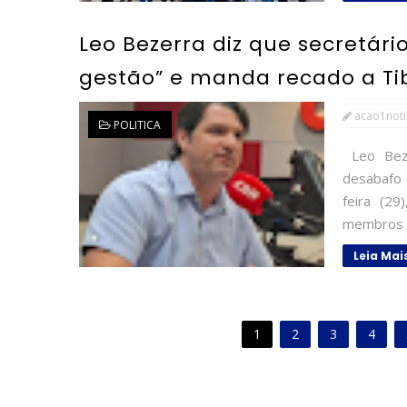
Leo Bezerra diz que secretár
gestão” e manda recado a Ti
acao1noti
POLITICA
Leo Beze
desabafo 
feira (2
membros d
Leia Mai
1
2
3
4