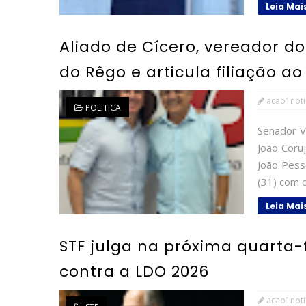
Leia Mai
Aliado de Cícero, vereador d
do Rêgo e articula filiação a
acao1noti
POLITICA
Senador V
João Coru
João Pesso
(31) com o
Leia Mai
STF julga na próxima quarta-
contra a LDO 2026
acao1noti