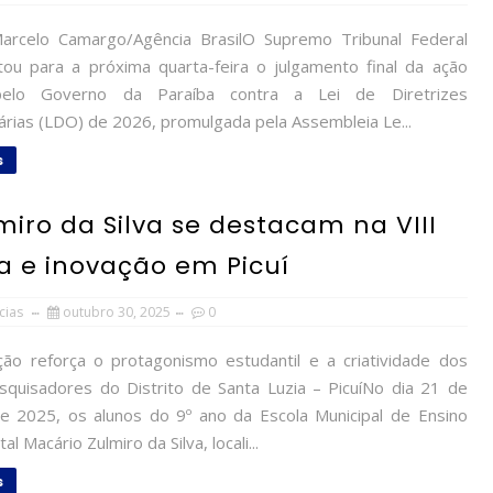
rcelo Camargo/Agência BrasilO Supremo Tribunal Federal
tou para a próxima quarta-feira o julgamento final da ação
elo Governo da Paraíba contra a Lei de Diretrizes
rias (LDO) de 2026, promulgada pela Assembleia Le...
s
iro da Silva se destacam na VIII
a e inovação em Picuí
cias
outubro 30, 2025
0
ção reforça o protagonismo estudantil e a criatividade dos
squisadores do Distrito de Santa Luzia – PicuíNo dia 21 de
e 2025, os alunos do 9º ano da Escola Municipal de Ensino
l Macário Zulmiro da Silva, locali...
s