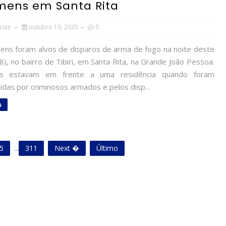
omens em Santa Rita
cias
outubro 19, 2025
0
ns foram alvos de disparos de arma de fogo na noite deste
), no bairro de Tibiri, em Santa Rita, na Grande João Pessoa.
as estavam em frente a uma residência quando foram
das por criminosos armados e pelos disp...
s
5
...
311
Next �
Último