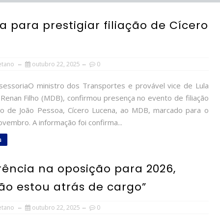
a para prestigiar filiação de Cícero
etano
outubro 22, 2025
0
essoriaO ministro dos Transportes e provável vice de Lula
Renan Filho (MDB), confirmou presença no evento de filiação
to de João Pessoa, Cícero Lucena, ao MDB, marcado para o
ovembro. A informação foi confirma...
s
ência na oposição para 2026,
Não estou atrás de cargo”
etano
outubro 22, 2025
0