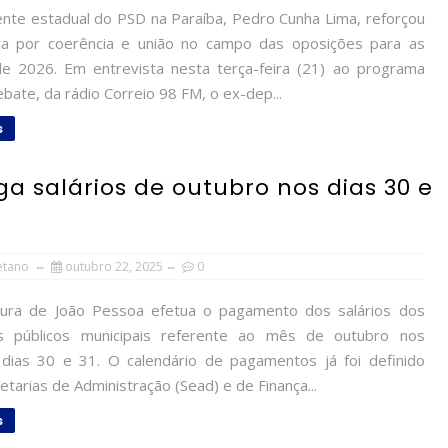
nte estadual do PSD na Paraíba, Pedro Cunha Lima, reforçou
a por coerência e união no campo das oposições para as
de 2026. Em entrevista nesta terça-feira (21) ao programa
bate, da rádio Correio 98 FM, o ex-dep...
s
a salários de outubro nos dias 30 e
etano
outubro 22, 2025
0
ura de João Pessoa efetua o pagamento dos salários dos
es públicos municipais referente ao mês de outubro nos
dias 30 e 31. O calendário de pagamentos já foi definido
etarias de Administração (Sead) e de Finança...
s