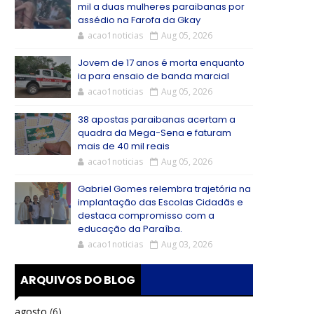
mil a duas mulheres paraibanas por
assédio na Farofa da Gkay
acao1noticias
Aug 05, 2026
Jovem de 17 anos é morta enquanto
ia para ensaio de banda marcial
acao1noticias
Aug 05, 2026
38 apostas paraibanas acertam a
quadra da Mega-Sena e faturam
mais de 40 mil reais
acao1noticias
Aug 05, 2026
Gabriel Gomes relembra trajetória na
implantação das Escolas Cidadãs e
destaca compromisso com a
educação da Paraíba.
acao1noticias
Aug 03, 2026
ARQUIVOS DO BLOG
agosto
(6)