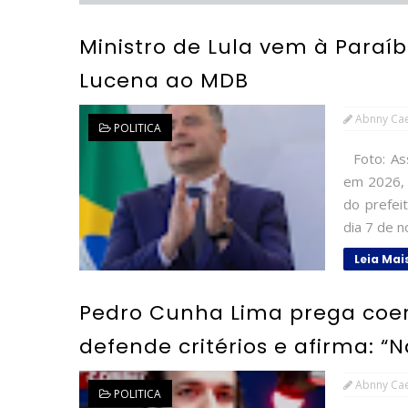
Ministro de Lula vem à Paraíb
Lucena ao MDB
Abnny Ca
POLITICA
Foto: Ass
em 2026, 
do prefei
dia 7 de n
Leia Mai
Pedro Cunha Lima prega coer
defende critérios e afirma: “
Abnny Ca
POLITICA