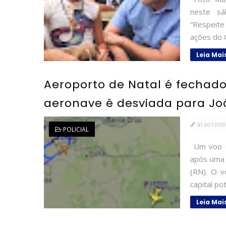
neste sá
“Respeite
ações do G
Leia Mai
Aeroporto de Natal é fechad
aeronave é desviada para Joã
acao1noti
POLICIAL
Um voo d
após uma 
(RN). O v
capital po
Leia Mai