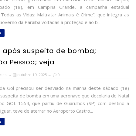
bado (18), em Campina Grande, a campanha estadual
 Todas as Vidas: Maltratar Animais é Crime”, que integra as
overno da Paraíba voltadas à proteção e ao b...
s
o após suspeita de bomba;
o Pessoa; veja
cias
outubro 19, 2025
0
a Gol precisou ser desviado na manhã deste sábado (18)
suspeita de bomba em uma aeronave que decolaria de Natal
oo GOL 1554, que partiu de Guarulhos (SP) com destino à
tiguar, teve de aterrar no Aeroporto Castro...
s