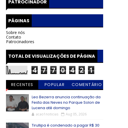
PATROCINADOR
PÁGINAS
Sobre nós
Contato
Patrocinadores
TOTAL DE VISUALIZAÇÕES DE PÁGINA
4
7
7
0
4
2
1
RECENTES
POPULAR
COMENTÁRIO
S
Leo Bezerra anuncia continuação da
Festa das Neves no Parque Solon de
Lucena até domingo
acao1noticias
Aug 05, 2026
Tirullipa é condenado a pagar R$ 30