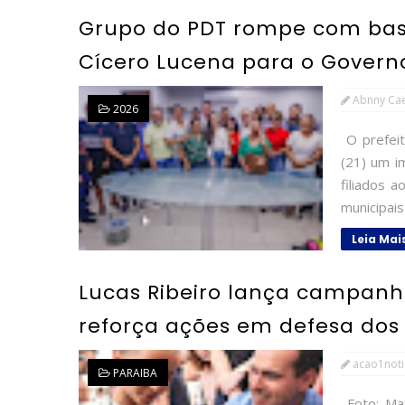
Grupo do PDT rompe com base
Cícero Lucena para o Govern
Abnny Ca
2026
O prefeit
(21) um i
filiados 
municipais
Leia Mai
Lucas Ribeiro lança campanha
reforça ações em defesa dos
acao1noti
PARAIBA
Foto: Max