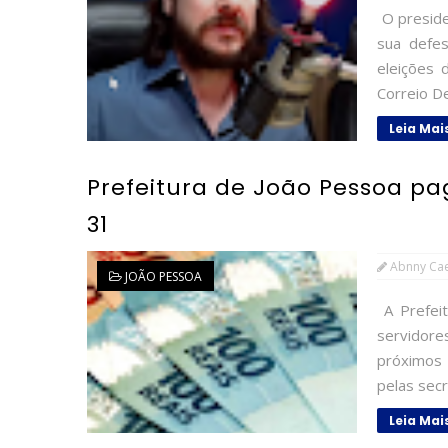
O preside
sua defes
eleições 
Correio De
Leia Mai
Prefeitura de João Pessoa pag
31
Abnny Ca
JOÃO PESSOA
A Prefeit
servidor
próximos 
pelas secr
Leia Mai