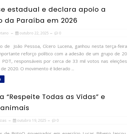
 estadual e declara apoio a
o da Paraíba em 2026
etano
outubro 22, 2025
0
o de João Pessoa, Cícero Lucena, ganhou nesta terça-feira
mportante reforço político com a adesão de um grupo de 20
ao PDT, responsáveis por cerca de 33 mil votos nas eleições
 de 2020. O movimento é liderado ...
s
 “Respeite Todas as Vidas” e
 animais
cias
outubro 19, 2025
0
 de BritoO governador em exercício Lucas Ribeiro lançou,