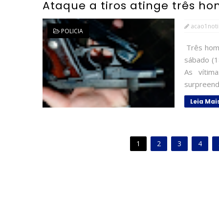
Ataque a tiros atinge três h
acao1noti
POLICIA
Três home
sábado (18
As vítim
surpreendi
Leia Mai
1
2
3
4