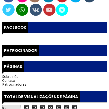
FACEBOOK
PATROCINADOR
PÁGINAS
Sobre nós
Contato
Patrocinadores
TOTAL DE VISUALIZAÇÕES DE PÁGINA
4
7
7
8
5
6
4