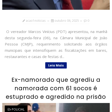
acao1noticias
outubro 06, 2025
0
O vereador Marcos Vinícius (PDT) apresentou, na manhã
desta segunda-feira (06), na Câmara Municipal de João
Pessoa (CMJP), requerimento solicitando aos órgãos
municipais que intensifiquem as fiscalizações em bares,
restaurantes e casas de festas d...
Leia Mais
Ex-namorado que agrediu a
namorada com 61 socos é
estuprado e agredido na prisão
POLICIAL