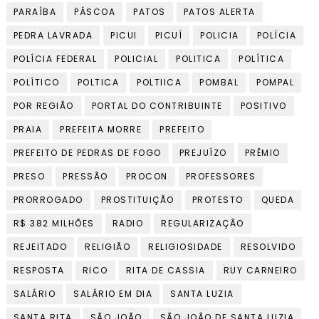
PARAÍBA
PÁSCOA
PATOS
PATOS ALERTA
PEDRA LAVRADA
PICUI
PICUÍ
POLICIA
POLÍCIA
POLÍCIA FEDERAL
POLICIAL
POLITICA
POLÍTICA
POLÍTICO
POLTICA
POLTIICA
POMBAL
POMPAL
POR REGIÃO
PORTAL DO CONTRIBUINTE
POSITIVO
PRAIA
PREFEITA MORRE
PREFEITO
PREFEITO DE PEDRAS DE FOGO
PREJUÍZO
PRÊMIO
PRESO
PRESSÃO
PROCON
PROFESSORES
PRORROGADO
PROSTITUIÇÃO
PROTESTO
QUEDA
R$ 382 MILHÕES
RADIO
REGULARIZAÇÃO
REJEITADO
RELIGIÃO
RELIGIOSIDADE
RESOLVIDO
RESPOSTA
RICO
RITA DE CASSIA
RUY CARNEIRO
SALÁRIO
SALÁRIO EM DIA
SANTA LUZIA
SANTA RITA
SÃO JOÃO
SÃO JOÃO DE SANTA LUZIA