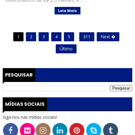
investimentos de R$ 2,5 milhões, a ...
Leia Mais
1
2
3
4
5
...
311
Next �
Último
PESQUISAR
MÍDIAS SOCIAIS
Siga-nos nas mídias sociais!