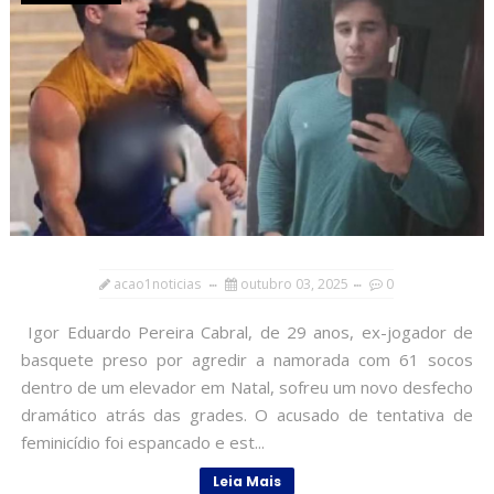
acao1noticias
outubro 03, 2025
0
Igor Eduardo Pereira Cabral, de 29 anos, ex-jogador de
basquete preso por agredir a namorada com 61 socos
dentro de um elevador em Natal, sofreu um novo desfecho
dramático atrás das grades. O acusado de tentativa de
feminicídio foi espancado e est...
Leia Mais