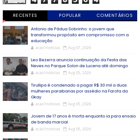
RECENTES
POPULAR
COMENTÁRIOS
Antonio de Pádua Sobrinho: o jovem que
transformou propósito em compromisso com a
educação
acao1noticias
Aug 07, 2026
Leo Bezerra anuncia continuação da Festa das
Neves no Parque Solon de Lucena até domingo
acao1noticias
Aug 05, 2026
Tirullipa é condenado a pagar R$ 30 mil a duas
mulheres paraibanas por assédio na Farofa da
Gkay
acao1noticias
Aug 05, 2026
Jovem de 17 anos é morta enquanto ia para ensaio
de banda marcial
acao1noticias
Aug 05, 2026