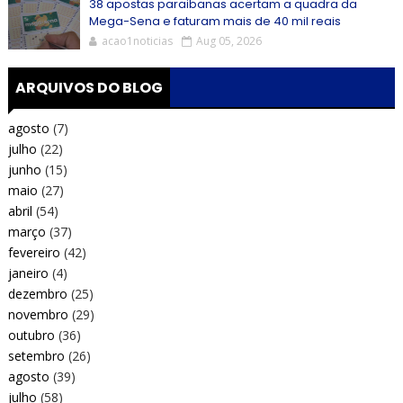
38 apostas paraibanas acertam a quadra da
Mega-Sena e faturam mais de 40 mil reais
acao1noticias
Aug 05, 2026
ARQUIVOS DO BLOG
agosto
(7)
julho
(22)
junho
(15)
maio
(27)
abril
(54)
março
(37)
fevereiro
(42)
janeiro
(4)
dezembro
(25)
novembro
(29)
outubro
(36)
setembro
(26)
agosto
(39)
julho
(58)