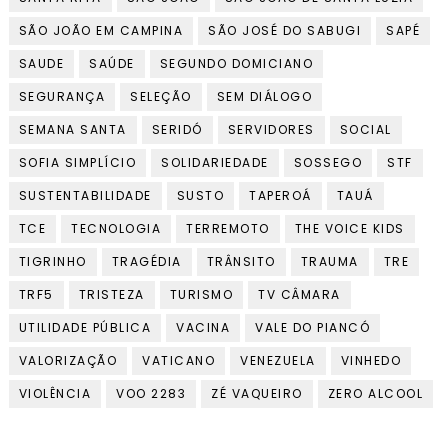
SÃO JOÃO EM CAMPINA
SÃO JOSÉ DO SABUGI
SAPÉ
SAUDE
SAÚDE
SEGUNDO DOMICIANO
SEGURANÇA
SELEÇÃO
SEM DIÁLOGO
SEMANA SANTA
SERIDÓ
SERVIDORES
SOCIAL
SOFIA SIMPLÍCIO
SOLIDARIEDADE
SOSSEGO
STF
SUSTENTABILIDADE
SUSTO
TAPEROÁ
TAUÁ
TCE
TECNOLOGIA
TERREMOTO
THE VOICE KIDS
TIGRINHO
TRAGÉDIA
TRÂNSITO
TRAUMA
TRE
TRF5
TRISTEZA
TURISMO
TV CÂMARA
UTILIDADE PÚBLICA
VACINA
VALE DO PIANCÓ
VALORIZAÇÃO
VATICANO
VENEZUELA
VINHEDO
VIOLÊNCIA
VOO 2283
ZÉ VAQUEIRO
ZERO ALCOOL