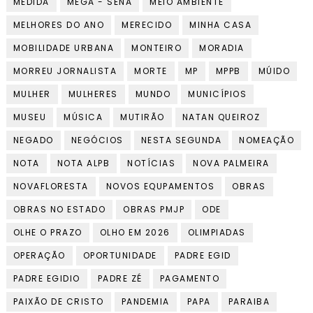
MEDIDA
MEGA - SENA
MEIO AMBIENTE
MELHORES DO ANO
MERECIDO
MINHA CASA
MOBILIDADE URBANA
MONTEIRO
MORADIA
MORREU JORNALISTA
MORTE
MP
MPPB
MÚIDO
MULHER
MULHERES
MUNDO
MUNICÍPIOS
MUSEU
MÚSICA
MUTIRÃO
NATAN QUEIROZ
NEGADO
NEGÓCIOS
NESTA SEGUNDA
NOMEAÇÃO
NOTA
NOTA ALPB
NOTÍCIAS
NOVA PALMEIRA
NOVAFLORESTA
NOVOS EQUPAMENTOS
OBRAS
OBRAS NO ESTADO
OBRAS PMJP
ODE
OLHE O PRAZO
OLHO EM 2026
OLIMPIADAS
OPERAÇÃO
OPORTUNIDADE
PADRE EGID
PADRE EGIDIO
PADRE ZÉ
PAGAMENTO
PAIXÃO DE CRISTO
PANDEMIA
PAPA
PARAIBA