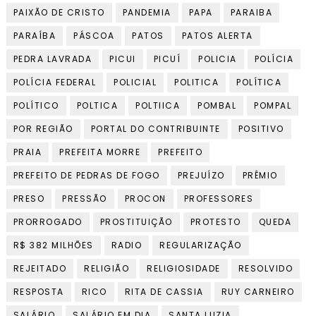
PAIXÃO DE CRISTO
PANDEMIA
PAPA
PARAIBA
PARAÍBA
PÁSCOA
PATOS
PATOS ALERTA
PEDRA LAVRADA
PICUI
PICUÍ
POLICIA
POLÍCIA
POLÍCIA FEDERAL
POLICIAL
POLITICA
POLÍTICA
POLÍTICO
POLTICA
POLTIICA
POMBAL
POMPAL
POR REGIÃO
PORTAL DO CONTRIBUINTE
POSITIVO
PRAIA
PREFEITA MORRE
PREFEITO
PREFEITO DE PEDRAS DE FOGO
PREJUÍZO
PRÊMIO
PRESO
PRESSÃO
PROCON
PROFESSORES
PRORROGADO
PROSTITUIÇÃO
PROTESTO
QUEDA
R$ 382 MILHÕES
RADIO
REGULARIZAÇÃO
REJEITADO
RELIGIÃO
RELIGIOSIDADE
RESOLVIDO
RESPOSTA
RICO
RITA DE CASSIA
RUY CARNEIRO
SALÁRIO
SALÁRIO EM DIA
SANTA LUZIA