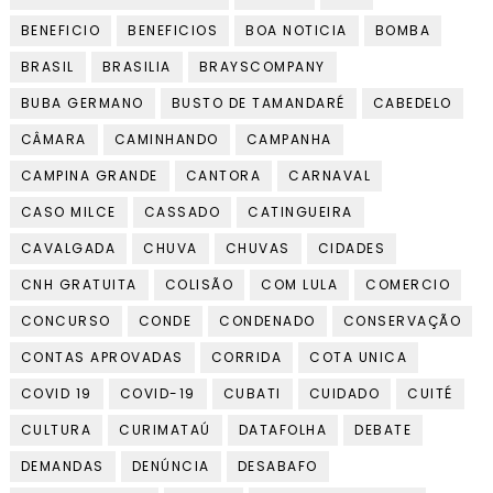
BENEFICIO
BENEFICIOS
BOA NOTICIA
BOMBA
BRASIL
BRASILIA
BRAYSCOMPANY
BUBA GERMANO
BUSTO DE TAMANDARÉ
CABEDELO
CÂMARA
CAMINHANDO
CAMPANHA
CAMPINA GRANDE
CANTORA
CARNAVAL
CASO MILCE
CASSADO
CATINGUEIRA
CAVALGADA
CHUVA
CHUVAS
CIDADES
CNH GRATUITA
COLISÃO
COM LULA
COMERCIO
CONCURSO
CONDE
CONDENADO
CONSERVAÇÃO
CONTAS APROVADAS
CORRIDA
COTA UNICA
COVID 19
COVID-19
CUBATI
CUIDADO
CUITÉ
CULTURA
CURIMATAÚ
DATAFOLHA
DEBATE
DEMANDAS
DENÚNCIA
DESABAFO