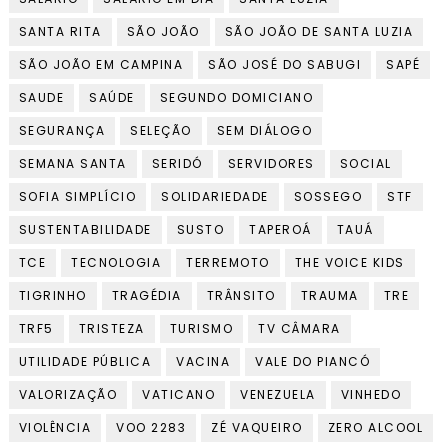
SANTA RITA
SÃO JOÃO
SÃO JOÃO DE SANTA LUZIA
SÃO JOÃO EM CAMPINA
SÃO JOSÉ DO SABUGI
SAPÉ
SAUDE
SAÚDE
SEGUNDO DOMICIANO
SEGURANÇA
SELEÇÃO
SEM DIÁLOGO
SEMANA SANTA
SERIDÓ
SERVIDORES
SOCIAL
SOFIA SIMPLÍCIO
SOLIDARIEDADE
SOSSEGO
STF
SUSTENTABILIDADE
SUSTO
TAPEROÁ
TAUÁ
TCE
TECNOLOGIA
TERREMOTO
THE VOICE KIDS
TIGRINHO
TRAGÉDIA
TRÂNSITO
TRAUMA
TRE
TRF5
TRISTEZA
TURISMO
TV CÂMARA
UTILIDADE PÚBLICA
VACINA
VALE DO PIANCÓ
VALORIZAÇÃO
VATICANO
VENEZUELA
VINHEDO
VIOLÊNCIA
VOO 2283
ZÉ VAQUEIRO
ZERO ALCOOL