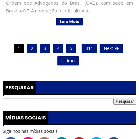
Ordem dos Advogados do Brasil (OAB), com sede em
Brasília-DF. A nomeação foi oficializada...
Leia Mais
1
2
3
4
5
...
311
Next �
Último
PESQUISAR
MÍDIAS SOCIAIS
Siga-nos nas mídias sociais!