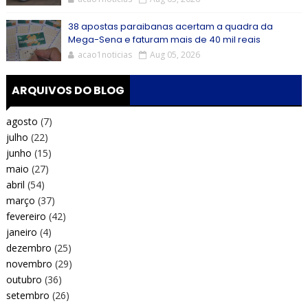
38 apostas paraibanas acertam a quadra da
Mega-Sena e faturam mais de 40 mil reais
acao1noticias
Aug 05, 2026
ARQUIVOS DO BLOG
agosto
(7)
julho
(22)
junho
(15)
maio
(27)
abril
(54)
março
(37)
fevereiro
(42)
janeiro
(4)
dezembro
(25)
novembro
(29)
outubro
(36)
setembro
(26)