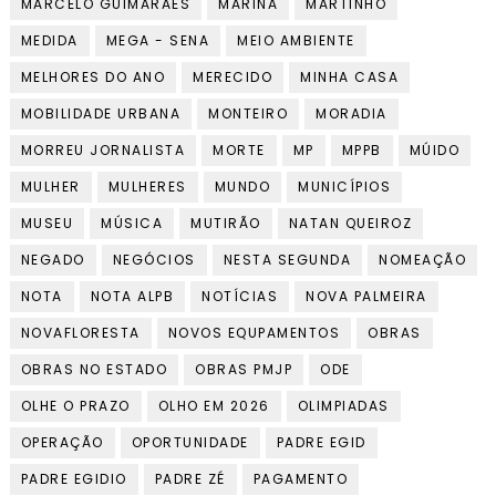
MARCELO GUIMARÃES
MARINA
MARTINHO
MEDIDA
MEGA - SENA
MEIO AMBIENTE
MELHORES DO ANO
MERECIDO
MINHA CASA
MOBILIDADE URBANA
MONTEIRO
MORADIA
MORREU JORNALISTA
MORTE
MP
MPPB
MÚIDO
MULHER
MULHERES
MUNDO
MUNICÍPIOS
MUSEU
MÚSICA
MUTIRÃO
NATAN QUEIROZ
NEGADO
NEGÓCIOS
NESTA SEGUNDA
NOMEAÇÃO
NOTA
NOTA ALPB
NOTÍCIAS
NOVA PALMEIRA
NOVAFLORESTA
NOVOS EQUPAMENTOS
OBRAS
OBRAS NO ESTADO
OBRAS PMJP
ODE
OLHE O PRAZO
OLHO EM 2026
OLIMPIADAS
OPERAÇÃO
OPORTUNIDADE
PADRE EGID
PADRE EGIDIO
PADRE ZÉ
PAGAMENTO