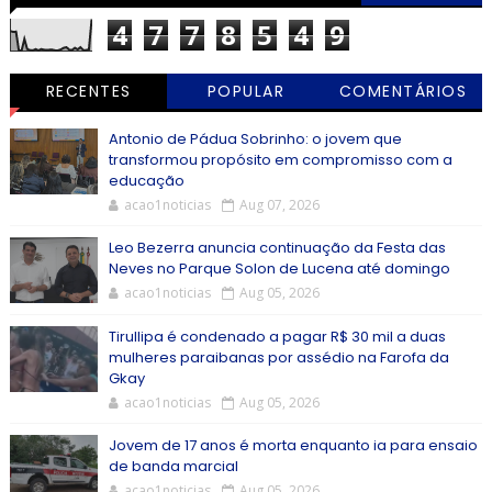
4
7
7
8
5
4
9
RECENTES
POPULAR
COMENTÁRIOS
Antonio de Pádua Sobrinho: o jovem que
transformou propósito em compromisso com a
educação
acao1noticias
Aug 07, 2026
Leo Bezerra anuncia continuação da Festa das
Neves no Parque Solon de Lucena até domingo
acao1noticias
Aug 05, 2026
Tirullipa é condenado a pagar R$ 30 mil a duas
mulheres paraibanas por assédio na Farofa da
Gkay
acao1noticias
Aug 05, 2026
Jovem de 17 anos é morta enquanto ia para ensaio
de banda marcial
acao1noticias
Aug 05, 2026