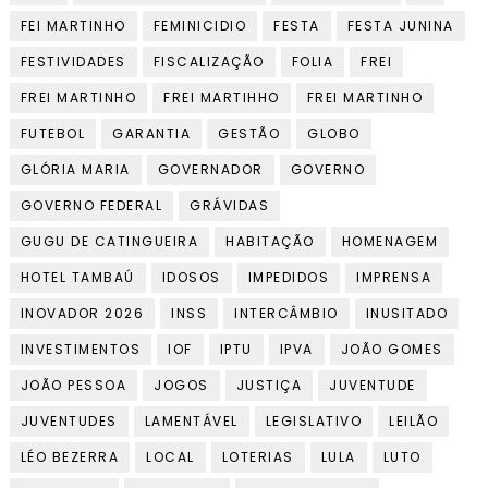
FEI MARTINHO
FEMINICIDIO
FESTA
FESTA JUNINA
FESTIVIDADES
FISCALIZAÇÃO
FOLIA
FREI
FREI MARTINHO
FREI MARTIHHO
FREI MARTINHO
FUTEBOL
GARANTIA
GESTÃO
GLOBO
GLÓRIA MARIA
GOVERNADOR
GOVERNO
GOVERNO FEDERAL
GRÁVIDAS
GUGU DE CATINGUEIRA
HABITAÇÃO
HOMENAGEM
HOTEL TAMBAÚ
IDOSOS
IMPEDIDOS
IMPRENSA
INOVADOR 2026
INSS
INTERCÂMBIO
INUSITADO
INVESTIMENTOS
IOF
IPTU
IPVA
JOÃO GOMES
JOÃO PESSOA
JOGOS
JUSTIÇA
JUVENTUDE
JUVENTUDES
LAMENTÁVEL
LEGISLATIVO
LEILÃO
LÉO BEZERRA
LOCAL
LOTERIAS
LULA
LUTO