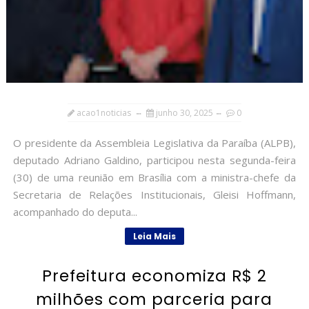
acao1noticias
junho 30, 2025
0
O presidente da Assembleia Legislativa da Paraíba (ALPB),
deputado Adriano Galdino, participou nesta segunda-feira
(30) de uma reunião em Brasília com a ministra-chefe da
Secretaria de Relações Institucionais, Gleisi Hoffmann,
acompanhado do deputa...
Leia Mais
Prefeitura economiza R$ 2
milhões com parceria para