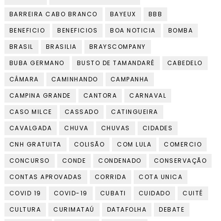
BARREIRA CABO BRANCO
BAYEUX
BBB
BENEFICIO
BENEFICIOS
BOA NOTICIA
BOMBA
BRASIL
BRASILIA
BRAYSCOMPANY
BUBA GERMANO
BUSTO DE TAMANDARÉ
CABEDELO
CÂMARA
CAMINHANDO
CAMPANHA
CAMPINA GRANDE
CANTORA
CARNAVAL
CASO MILCE
CASSADO
CATINGUEIRA
CAVALGADA
CHUVA
CHUVAS
CIDADES
CNH GRATUITA
COLISÃO
COM LULA
COMERCIO
CONCURSO
CONDE
CONDENADO
CONSERVAÇÃO
CONTAS APROVADAS
CORRIDA
COTA UNICA
COVID 19
COVID-19
CUBATI
CUIDADO
CUITÉ
CULTURA
CURIMATAÚ
DATAFOLHA
DEBATE