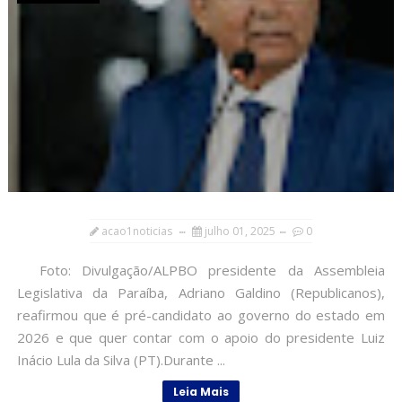
acao1noticias
julho 01, 2025
0
Foto: Divulgação/ALPBO presidente da Assembleia
Legislativa da Paraíba, Adriano Galdino (Republicanos),
reafirmou que é pré-candidato ao governo do estado em
2026 e que quer contar com o apoio do presidente Luiz
Inácio Lula da Silva (PT).Durante ...
Leia Mais