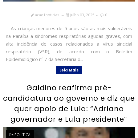
acao1noticias
julho 03, 2025
0
As crianças menores de 5 anos são as mais vulneráveis
na Paraíba a síndromes respiratórias agudas graves, com
alta incidência de casos relacionados a vírus sincicial
respiratório (VSR), de acordo com o Boletim
Epidemiológico nº 7 da Secretaria d...
Leia Mais
Galdino reafirma pré-
candidatura ao governo e diz que
quer apoio de Lula: “Adriano
governador e Lula presidente”
POLITICA