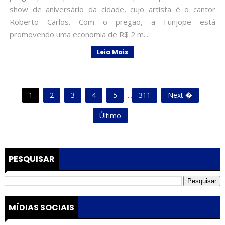
show de aniversário da cidade, cujo artista é o cantor
Roberto Carlos. Com o pregão, a Funjope está
promovendo uma economia de R$ 2 m...
Leia Mais
1
2
3
4
5
...
311
Next �
Último
PESQUISAR
MÍDIAS SOCIAIS