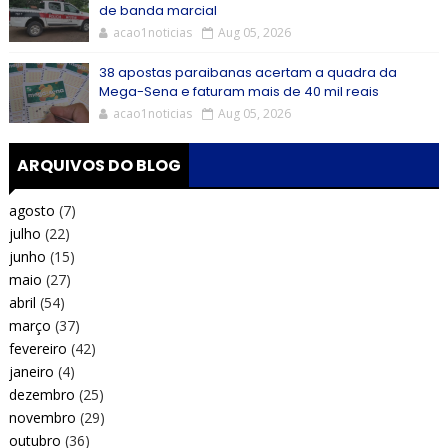
de banda marcial
acao1noticias
Aug 05, 2026
38 apostas paraibanas acertam a quadra da
Mega-Sena e faturam mais de 40 mil reais
acao1noticias
Aug 05, 2026
ARQUIVOS DO BLOG
agosto
(7)
julho
(22)
junho
(15)
maio
(27)
abril
(54)
março
(37)
fevereiro
(42)
janeiro
(4)
dezembro
(25)
novembro
(29)
outubro
(36)