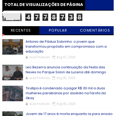
TOTAL DE VISUALIZAÇÕES DE PÁGINA
4
7
7
8
7
3
8
RECENTES
POPULAR
COMENTÁRIOS
Antonio de Pádua Sobrinho: o jovem que
transformou propósito em compromisso com a
educação
acao1noticias
Aug 07, 2026
Leo Bezerra anuncia continuação da Festa das
Neves no Parque Solon de Lucena até domingo
acao1noticias
Aug 05, 2026
Tirullipa é condenado a pagar R$ 30 mil a duas
mulheres paraibanas por assédio na Farofa da
Gkay
acao1noticias
Aug 05, 2026
Jovem de 17 anos é morta enquanto ia para ensaio