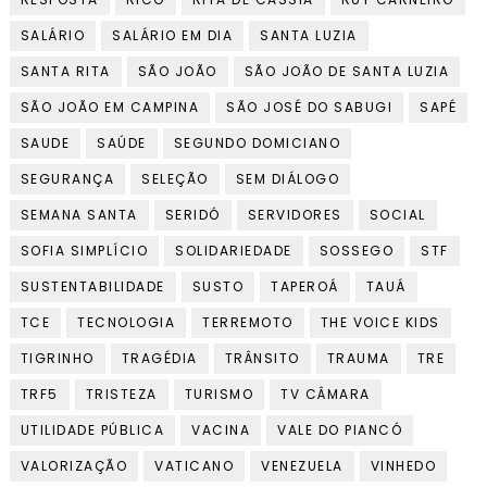
SALÁRIO
SALÁRIO EM DIA
SANTA LUZIA
SANTA RITA
SÃO JOÃO
SÃO JOÃO DE SANTA LUZIA
SÃO JOÃO EM CAMPINA
SÃO JOSÉ DO SABUGI
SAPÉ
SAUDE
SAÚDE
SEGUNDO DOMICIANO
SEGURANÇA
SELEÇÃO
SEM DIÁLOGO
SEMANA SANTA
SERIDÓ
SERVIDORES
SOCIAL
SOFIA SIMPLÍCIO
SOLIDARIEDADE
SOSSEGO
STF
SUSTENTABILIDADE
SUSTO
TAPEROÁ
TAUÁ
TCE
TECNOLOGIA
TERREMOTO
THE VOICE KIDS
TIGRINHO
TRAGÉDIA
TRÂNSITO
TRAUMA
TRE
TRF5
TRISTEZA
TURISMO
TV CÂMARA
UTILIDADE PÚBLICA
VACINA
VALE DO PIANCÓ
VALORIZAÇÃO
VATICANO
VENEZUELA
VINHEDO