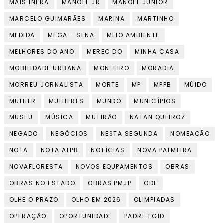
MAIS INFRA
MANOEL JR
MANOEL JUNIOR
MARCELO GUIMARÃES
MARINA
MARTINHO
MEDIDA
MEGA - SENA
MEIO AMBIENTE
MELHORES DO ANO
MERECIDO
MINHA CASA
MOBILIDADE URBANA
MONTEIRO
MORADIA
MORREU JORNALISTA
MORTE
MP
MPPB
MÚIDO
MULHER
MULHERES
MUNDO
MUNICÍPIOS
MUSEU
MÚSICA
MUTIRÃO
NATAN QUEIROZ
NEGADO
NEGÓCIOS
NESTA SEGUNDA
NOMEAÇÃO
NOTA
NOTA ALPB
NOTÍCIAS
NOVA PALMEIRA
NOVAFLORESTA
NOVOS EQUPAMENTOS
OBRAS
OBRAS NO ESTADO
OBRAS PMJP
ODE
OLHE O PRAZO
OLHO EM 2026
OLIMPIADAS
OPERAÇÃO
OPORTUNIDADE
PADRE EGID