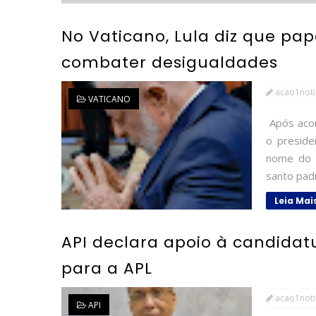
No Vaticano, Lula diz que pap
combater desigualdades
acao1noti
VATICANO
Após acom
o preside
nome do p
santo pad
Leia Mai
API declara apoio à candidatu
para a APL
acao1noti
API