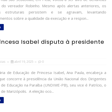
 do vereador Robinho. Mesmo após alertas anteriores, os
s estruturais persistem e se agravam, levantando
mentos sobre a qualidade da execução e a respon...
s
incesa Isabel disputa à presidente
cias
abril 19, 2025
0
ria de Educação de Princesa Isabel, Ana Paula, encabeça a
que concorre à presidência da União Nacional dos Dirigentes
s de Educação na Paraíba (UNDIME-PB), seu vice é Patrício, o
 de Marizópolis. A eleição oco...
s