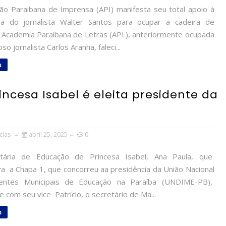
o Paraibana de Imprensa (API) manifesta seu total apoio à
ra do jornalista Walter Santos para ocupar a cadeira de
a Academia Paraibana de Letras (APL), anteriormente ocupada
so jornalista Carlos Aranha, faleci...
s
ncesa Isabel é eleita presidente da
cias
abril 25, 2025
0
ária de Educação de Princesa Isabel, Ana Paula, que
a a Chapa 1, que concorreu aa presidência da União Nacional
gentes Municipais de Educação na Paraíba (UNDIME-PB),
 com seu vice Patrício, o secretário de Ma...
s