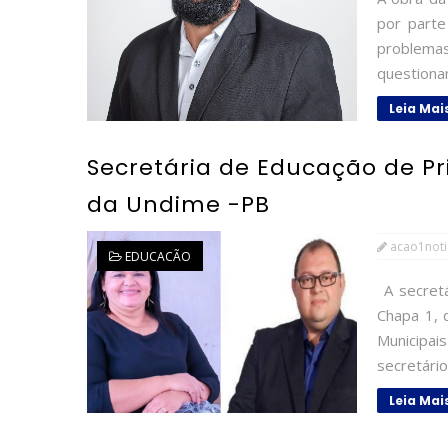
por parte
problema
questiona
Leia Mai
Secretária de Educação de Pr
da Undime -PB
acao1noti
EDUCACÃO
A secretá
Chapa 1, 
Municipai
secretário
Leia Mai