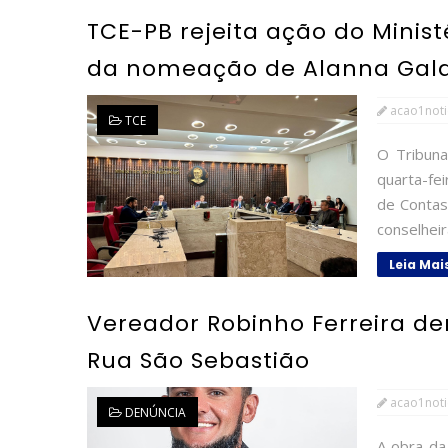
TCE-PB rejeita ação do Minist
da nomeação de Alanna Gal
acao1noti
TCE
O Tribuna
quarta-fe
de Contas
conselheir
Leia Mai
Vereador Robinho Ferreira d
Rua São Sebastião
acao1noti
DENÚNCIA
A obra da