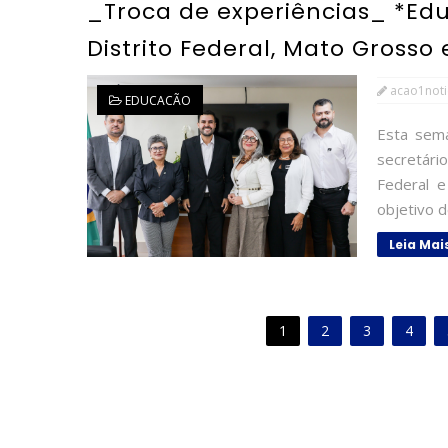
_Troca de experiências_ *Ed
Distrito Federal, Mato Grosso
acao1noti
EDUCACÃO
Esta sema
secretári
Federal 
objetivo de
Leia Mai
1
2
3
4