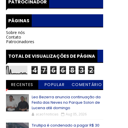
PATROCINADOR
PÁGINAS
Sobre nós
Contato
Patrocinadores
TOTAL DE VISUALIZAÇÕES DE PÁGINA
4
7
6
6
8
3
2
RECENTES
POPULAR
COMENTÁRIO
S
Leo Bezerra anuncia continuação da
Festa das Neves no Parque Solon de
Lucena até domingo
acao1noticias
Aug 05, 2026
Tirullipa é condenado a pagar R$ 30