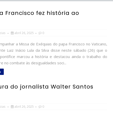
a Francisco fez história ao
cias
abril 26, 2025
0
panhar a Missa de Exéquias do papa Francisco no Vaticano,
nte Luiz Inácio Lula da Silva disse neste sábado (26) que o
ontífice marcou a história e destacou ainda o trabalho do
re no combate às desigualdades soci...
s
ra do jornalista Walter Santos
cias
abril 26, 2025
0