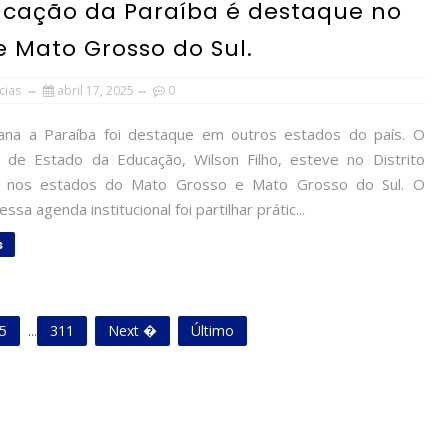
ucação da Paraíba é destaque no
 e Mato Grosso do Sul.
cias
abril 17, 2025
0
na a Paraíba foi destaque em outros estados do país. O
o de Estado da Educação, Wilson Filho, esteve no Distrito
e nos estados do Mato Grosso e Mato Grosso do Sul. O
ssa agenda institucional foi partilhar prátic...
s
5
...
311
Next �
Último