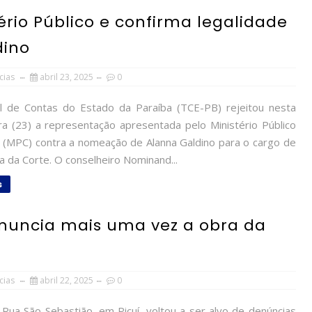
ério Público e confirma legalidade
dino
cias
abril 23, 2025
0
l de Contas do Estado da Paraíba (TCE-PB) rejeitou nesta
ira (23) a representação apresentada pelo Ministério Público
 (MPC) contra a nomeação de Alanna Galdino para o cargo de
a da Corte. O conselheiro Nominand...
s
enuncia mais uma vez a obra da
cias
abril 22, 2025
0
 Rua São Sebastião, em Picuí, voltou a ser alvo de denúncias