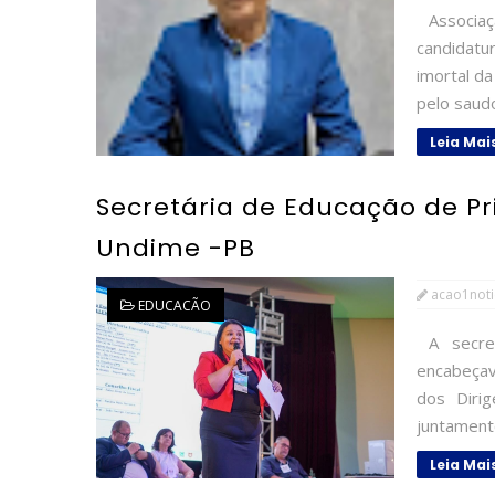
Associaçã
candidatu
imortal d
pelo saudo
Leia Mai
Secretária de Educação de Pri
Undime -PB
acao1noti
EDUCACÃO
A secret
encabeçav
dos Diri
juntamente
Leia Mai