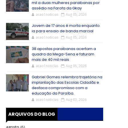
mil a duas mulheres paraibanas por
assédio na Farofa da Gkay
acao1noticias
Aug 05, 2026
Jovem de 17 anos é morta enquanto
ia para ensaio de banda marcial
acao1noticias
Aug 05, 2026
38 apostas paraibanas acertam a
quadra da Mega-Sena e faturam
mais de 40 mil reais
acao1noticias
Aug 05, 2026
Gabriel Gomes relembra trajetória na
implantação das Escolas Cidadãs e
destaca compromisso com a
educação da Paraíba.
acao1noticias
Aug 03, 2026
ARQUIVOS DO BLOG
agosto
(6)