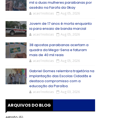
mil a duas mulheres paraibanas por
assédio na Farofa da Gkay
acao1noticias
Aug 05, 2026
Jovem de 17 anos é morta enquanto
ia para ensaio de banda marcial
acao1noticias
Aug 05, 2026
38 apostas paraibanas acertam a
quadra da Mega-Sena e faturam
mais de 40 mil reais
acao1noticias
Aug 05, 2026
Gabriel Gomes relembra trajetória na
implantação das Escolas Cidadãs e
destaca compromisso com a
educação da Paraíba.
acao1noticias
Aug 03, 2026
ARQUIVOS DO BLOG
agosto
(6)