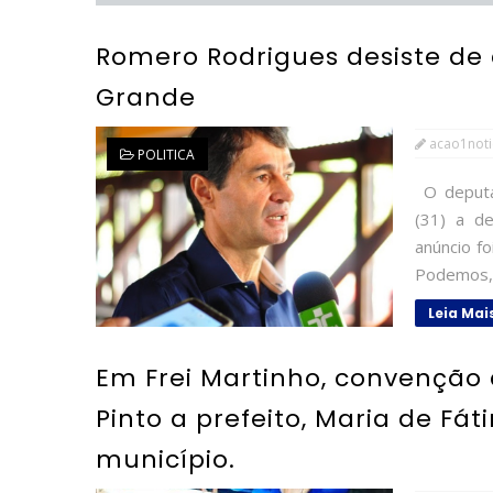
Romero Rodrigues desiste de
Grande
acao1noti
POLITICA
O deputad
(31) a de
anúncio f
Podemos, p
Leia Mai
Em Frei Martinho, convenção 
Pinto a prefeito, Maria de Fá
município.