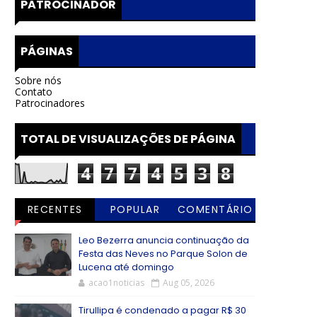
PATROCINADOR
PÁGINAS
Sobre nós
Contato
Patrocinadores
TOTAL DE VISUALIZAÇÕES DE PÁGINA
4
7
7
4
5
3
8
RECENTES
POPULAR
COMENTÁRIO
S
Leo Bezerra anuncia continuação da
Festa das Neves no Parque Solon de
Lucena até domingo
acao1noticias
Aug 05, 2026
Tirullipa é condenado a pagar R$ 30