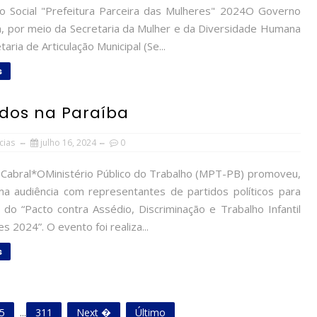
o Social "Prefeitura Parceira das Mulheres" 2024O Governo
a, por meio da Secretaria da Mulher e da Diversidade Humana
taria de Articulação Municipal (Se...
s
idos na Paraíba
cias
julho 16, 2024
0
e Cabral*OMinistério Público do Trabalho (MPT-PB) promoveu,
a audiência com representantes de partidos políticos para
 do “Pacto contra Assédio, Discriminação e Trabalho Infantil
es 2024”. O evento foi realiza...
s
5
...
311
Next �
Último