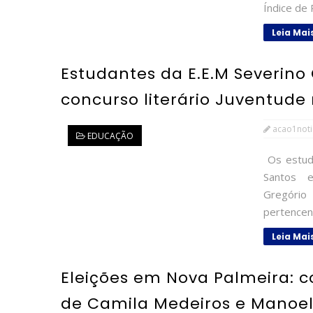
Índice de P
Leia Mai
Estudantes da E.E.M Severino
concurso literário Juventude 
acao1noti
EDUCAÇÃO
Os estuda
Santos e 
Gregório
pertencent
Leia Mai
Eleições em Nova Palmeira:
de Camila Medeiros e Manoel