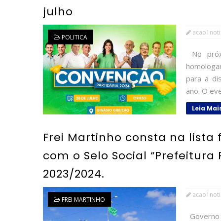
julho
acao1noti
POLITICA
No próxi
homologar
para a di
ano. O eve
Leia Mai
Frei Martinho consta na lista
com o Selo Social “Prefeitura
2023/2024.
acao1noti
FREI MARTINHO
Governo d