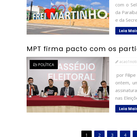
com o Sel
da Paraíb
e da Secre
Leia Mai
MPT firma pacto com os part
acao1noti
POLÍTICA
por Filip
ontem, um
assinatura
nas Eleiçõ
Leia Mai
1
2
3
4