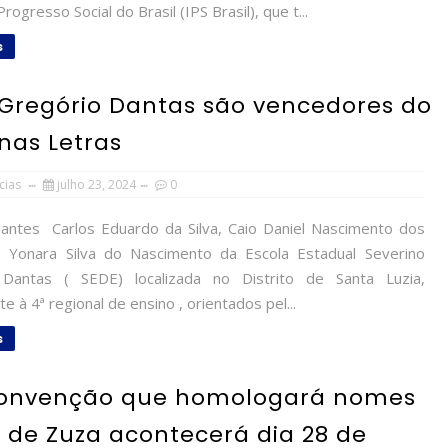
rogresso Social do Brasil (IPS Brasil), que t...
s
 Gregório Dantas são vencedores do
nas Letras
cias
julho 23, 2024
0
ntes Carlos Eduardo da Silva, Caio Daniel Nascimento dos
Yonara Silva do Nascimento da Escola Estadual Severino
 Dantas ( SEDE) localizada no Distrito de Santa Luzia,
e à 4ª regional de ensino , orientados pel...
s
 convenção que homologará nomes
 de Zuza acontecerá dia 28 de