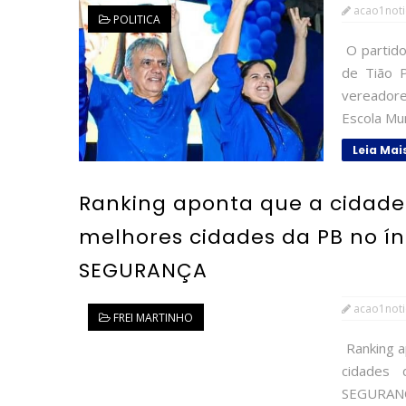
acao1noti
POLITICA
O partido 
de Tião P
vereador
Escola Mun
Leia Mai
Ranking aponta que a cidade 
melhores cidades da PB no í
SEGURANÇA
acao1noti
FREI MARTINHO
Ranking a
cidades
SEGURANÇA