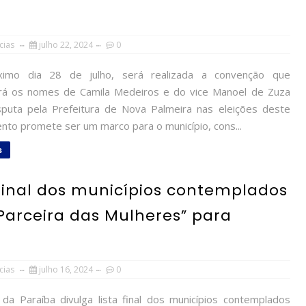
cias
julho 22, 2024
0
mo dia 28 de julho, será realizada a convenção que
á os nomes de Camila Medeiros e do vice Manoel de Zuza
sputa pela Prefeitura de Nova Palmeira nas eleições deste
nto promete ser um marco para o município, cons...
s
 final dos municípios contemplados
 Parceira das Mulheres” para
cias
julho 16, 2024
0
a Paraíba divulga lista final dos municípios contemplados