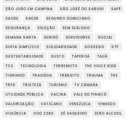
SÃO JOÃO EM CAMPINA
SÃO JOSÉ DO SABUGI
SAPÉ
SAUDE
SAÚDE
SEGUNDO DOMICIANO
SEGURANÇA
SELEÇÃO
SEM DIÁLOGO
SEMANA SANTA
SERIDÓ
SERVIDORES
SOCIAL
SOFIA SIMPLÍCIO
SOLIDARIEDADE
SOSSEGO
STF
SUSTENTABILIDADE
SUSTO
TAPEROÁ
TAUÁ
TCE
TECNOLOGIA
TERREMOTO
THE VOICE KIDS
TIGRINHO
TRAGÉDIA
TRÂNSITO
TRAUMA
TRE
TRF5
TRISTEZA
TURISMO
TV CÂMARA
UTILIDADE PÚBLICA
VACINA
VALE DO PIANCÓ
VALORIZAÇÃO
VATICANO
VENEZUELA
VINHEDO
VIOLÊNCIA
VOO 2283
ZÉ VAQUEIRO
ZERO ALCOOL