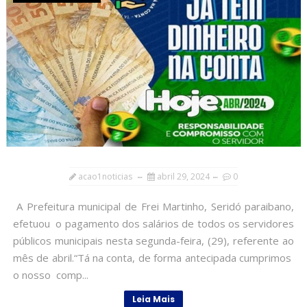
acao1noticias
abril 29, 2024
0
A Prefeitura municipal de Frei Martinho, Seridó paraibano,
efetuou o pagamento dos salários de todos os servidores
públicos municipais nesta segunda-feira, (29), referente ao
mês de abril.“Tá na conta, de forma antecipada cumprimos
o nosso comp...
Leia Mais