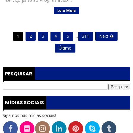
serviço junto ao Programa Auxí...
Leia Mais
1
2
3
4
5
...
311
Next �
Último
PESQUISAR
MÍDIAS SOCIAIS
Siga-nos nas mídias sociais!