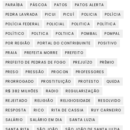
PARAÍBA
PÁSCOA
PATOS
PATOS ALERTA
PEDRA LAVRADA
PICUI
PICUÍ
POLICIA
POLÍCIA
POLÍCIA FEDERAL
POLICIAL
POLITICA
POLÍTICA
POLÍTICO
POLTICA
POLTIICA
POMBAL
POMPAL
POR REGIÃO
PORTAL DO CONTRIBUINTE
POSITIVO
PRAIA
PREFEITA MORRE
PREFEITO
PREFEITO DE PEDRAS DE FOGO
PREJUÍZO
PRÊMIO
PRESO
PRESSÃO
PROCON
PROFESSORES
PRORROGADO
PROSTITUIÇÃO
PROTESTO
QUEDA
R$ 382 MILHÕES
RADIO
REGULARIZAÇÃO
REJEITADO
RELIGIÃO
RELIGIOSIDADE
RESOLVIDO
RESPOSTA
RICO
RITA DE CASSIA
RUY CARNEIRO
SALÁRIO
SALÁRIO EM DIA
SANTA LUZIA
SANTA RITA
SÃO JOÃO
SÃO JOÃO DE SANTA LUZIA