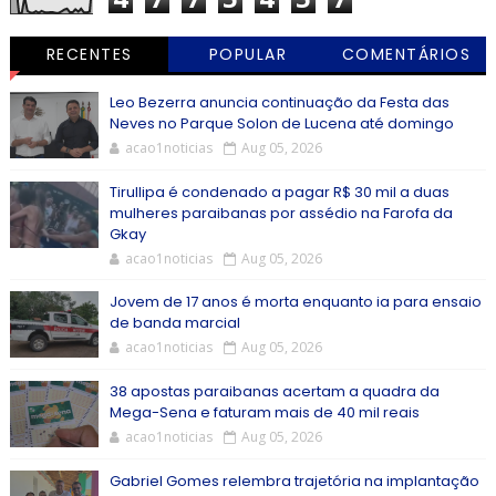
RECENTES
POPULAR
COMENTÁRIOS
Leo Bezerra anuncia continuação da Festa das
Neves no Parque Solon de Lucena até domingo
acao1noticias
Aug 05, 2026
Tirullipa é condenado a pagar R$ 30 mil a duas
mulheres paraibanas por assédio na Farofa da
Gkay
acao1noticias
Aug 05, 2026
Jovem de 17 anos é morta enquanto ia para ensaio
de banda marcial
acao1noticias
Aug 05, 2026
38 apostas paraibanas acertam a quadra da
Mega-Sena e faturam mais de 40 mil reais
acao1noticias
Aug 05, 2026
Gabriel Gomes relembra trajetória na implantação