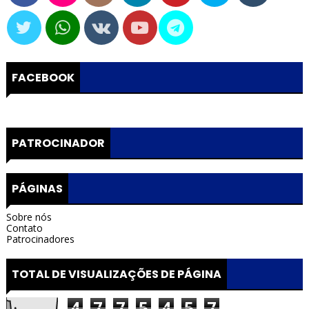
FACEBOOK
PATROCINADOR
PÁGINAS
Sobre nós
Contato
Patrocinadores
TOTAL DE VISUALIZAÇÕES DE PÁGINA
4
7
7
5
4
5
7