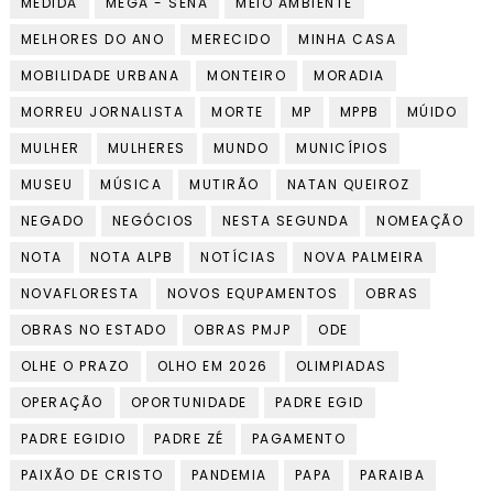
MEDIDA
MEGA - SENA
MEIO AMBIENTE
MELHORES DO ANO
MERECIDO
MINHA CASA
MOBILIDADE URBANA
MONTEIRO
MORADIA
MORREU JORNALISTA
MORTE
MP
MPPB
MÚIDO
MULHER
MULHERES
MUNDO
MUNICÍPIOS
MUSEU
MÚSICA
MUTIRÃO
NATAN QUEIROZ
NEGADO
NEGÓCIOS
NESTA SEGUNDA
NOMEAÇÃO
NOTA
NOTA ALPB
NOTÍCIAS
NOVA PALMEIRA
NOVAFLORESTA
NOVOS EQUPAMENTOS
OBRAS
OBRAS NO ESTADO
OBRAS PMJP
ODE
OLHE O PRAZO
OLHO EM 2026
OLIMPIADAS
OPERAÇÃO
OPORTUNIDADE
PADRE EGID
PADRE EGIDIO
PADRE ZÉ
PAGAMENTO
PAIXÃO DE CRISTO
PANDEMIA
PAPA
PARAIBA