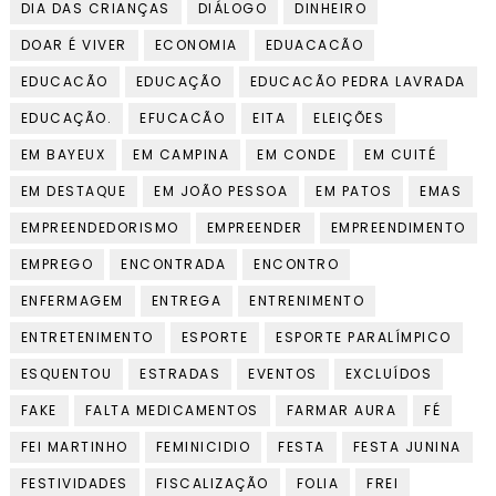
DIA DAS CRIANÇAS
DIÁLOGO
DINHEIRO
DOAR É VIVER
ECONOMIA
EDUACACÃO
EDUCACÃO
EDUCAÇÃO
EDUCACÃO PEDRA LAVRADA
EDUCAÇÃO.
EFUCACÃO
EITA
ELEIÇÕES
EM BAYEUX
EM CAMPINA
EM CONDE
EM CUITÉ
EM DESTAQUE
EM JOÃO PESSOA
EM PATOS
EMAS
EMPREENDEDORISMO
EMPREENDER
EMPREENDIMENTO
EMPREGO
ENCONTRADA
ENCONTRO
ENFERMAGEM
ENTREGA
ENTRENIMENTO
ENTRETENIMENTO
ESPORTE
ESPORTE PARALÍMPICO
ESQUENTOU
ESTRADAS
EVENTOS
EXCLUÍDOS
FAKE
FALTA MEDICAMENTOS
FARMAR AURA
FÉ
FEI MARTINHO
FEMINICIDIO
FESTA
FESTA JUNINA
FESTIVIDADES
FISCALIZAÇÃO
FOLIA
FREI