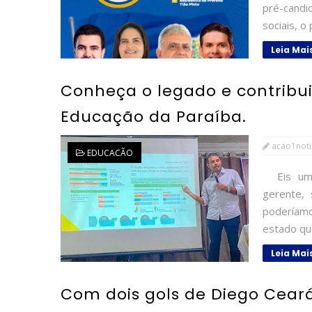
pré-candi
sociais, o
Leia Mai
Conheça o legado e contribu
Educação da Paraíba.
acao1noti
EDUCACÃO
Eis um p
gerente, 
poderíam
estado que
Leia Mai
Com dois gols de Diego Ceará