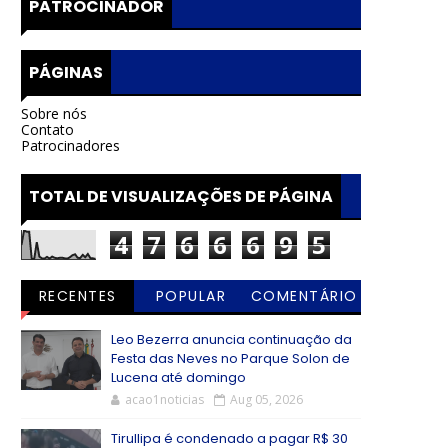
PATROCINADOR
PÁGINAS
Sobre nós
Contato
Patrocinadores
TOTAL DE VISUALIZAÇÕES DE PÁGINA
4
7
6
6
6
9
5
RECENTES
POPULAR
COMENTÁRIO
S
Leo Bezerra anuncia continuação da
Festa das Neves no Parque Solon de
Lucena até domingo
acao1noticias
Aug 05, 2026
Tirullipa é condenado a pagar R$ 30