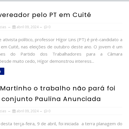
 vereador pelo PT em Cuité
cias
abril 09, 2024
0
ativista político, professor Hígor Lins (PT) é pré-candidato a
em Cuité, nas eleições de outubro deste ano. O jovem é um
es do Partido dos Trabalhadores para a Câmara
.Desde muito cedo, Hígor demonstrou interess...
s
Martinho o trabalho não pará foi
o conjunto Paulina Anunciada
cias
abril 09, 2024
0
esta terça-feira, 9 de abril, foi iniciada a terra planagem do