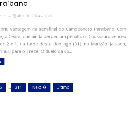
araibano
cias
abril 01, 2024
0
briu vantagem na semifinal do Campeonato Paraibano. Com
iego Ceará, que ainda perdeu um pênalti, o Dinossauro venceu
or 2 x 1, na tarde deste domingo (31), no Marizão. Jackson,
minuiu para o Treze. O duelo da vo...
s
5
...
311
Next �
Último