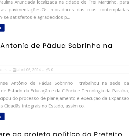
aulina Anunciada localizada na cidade de Frei Martinho, para
ar as pavimentações.Os moradores das ruas contempladas
se satisfeitos e agradecidos p...
s
 Antonio de Pádua Sobrinho na
cias
abril 06, 2024
0
nse Antônio de Pádua Sobrinho trabalhou na sede da
 de Estado da Educação e da Ciência e Tecnologia da Paraíba,
icipou do processo de planejamento e execução da Expansão
s Cidadãs Integrais no Estado, assim co...
s
 ao projeto político do Prefeito