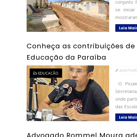
conjunto P
se inici
mostraram-
Leia Mai
Conheça as contribuições de
Educação da Paraíba
acao1noti
EDUCACÃO
O Picuie
Secretaria
onde part
das Escola
Leia Mai
Advogado Rommel Moura adere