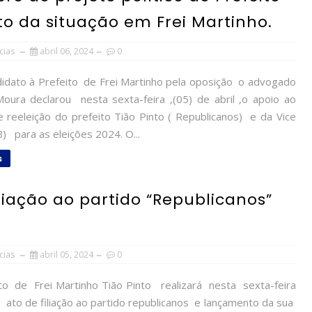
to da situação em Frei Martinho.
cias
abril 06, 2024
0
idato à Prefeito de Frei Martinho pela oposição o advogado
ura declarou nesta sexta-feira ,(05) de abril ,o apoio ao
e reeleição do prefeito Tião Pinto ( Republicanos) e da Vice
) para as eleições 2024. O...
s
iliação ao partido “Republicanos”
cias
abril 05, 2024
0
o de Frei Martinho Tião Pinto realizará nesta sexta-feira
l, ato de filiação ao partido republicanos e lançamento da sua