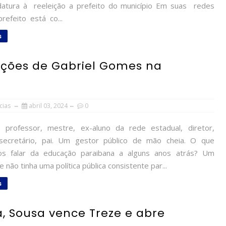
datura à reeleição a prefeito do município Em suas redes
 prefeito está co...
s
ições de Gabriel Gomes na
cias
abril 03, 2024
0
rofessor, mestre, ex-aluno da rede estadual, diretor,
secretário, pai. Um gestor público de mão cheia. O que
os falar da educação paraibana a alguns anos atrás? Um
 não tinha uma política pública consistente par...
s
, Sousa vence Treze e abre