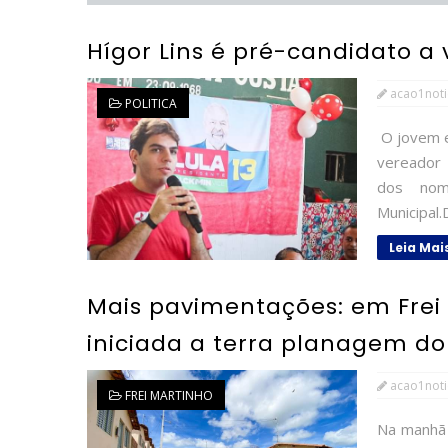
Hígor Lins é pré-candidato a
acao1noti
POLITICA
O jovem e 
vereador 
dos nom
Municipal
Leia Mai
Mais pavimentações: em Frei 
iniciada a terra planagem d
acao1noti
FREI MARTINHO
Na manhã d