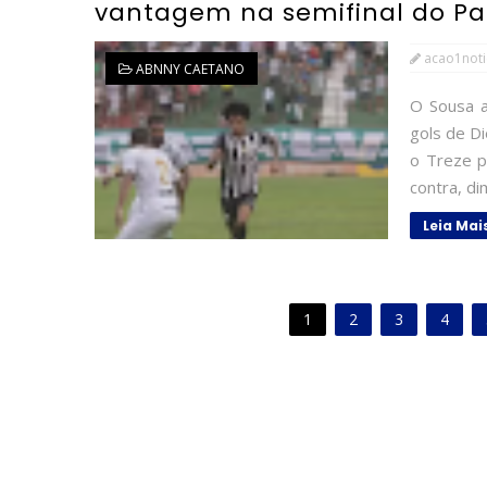
vantagem na semifinal do P
acao1noti
ABNNY CAETANO
O Sousa a
gols de D
o Treze p
contra, di
Leia Mai
1
2
3
4