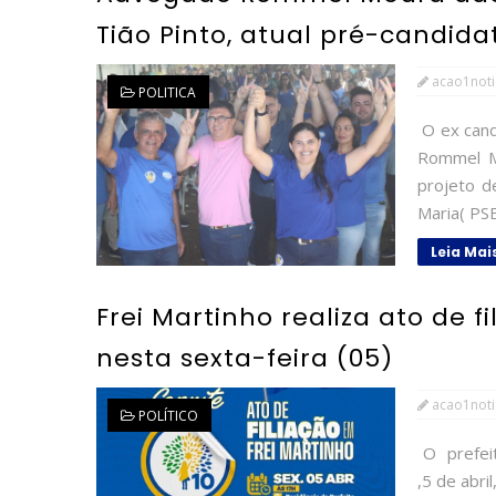
Tião Pinto, atual pré-candida
acao1noti
POLITICA
O ex cand
Rommel Mo
projeto d
Maria( PSB
Leia Mai
Frei Martinho realiza ato de f
nesta sexta-feira (05)
acao1noti
POLÍTICO
O prefeit
,5 de abri