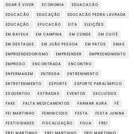
DOAR É VIVER
ECONOMIA
EDUACACÃO
EDUCACÃO
EDUCAÇÃO
EDUCACÃO PEDRA LAVRADA
EDUCAÇÃO.
EFUCACÃO
EITA
ELEIÇÕES
EM BAYEUX
EM CAMPINA
EM CONDE
EM CUITÉ
EM DESTAQUE
EM JOÃO PESSOA
EM PATOS
EMAS
EMPREENDEDORISMO
EMPREENDER
EMPREENDIMENTO
EMPREGO
ENCONTRADA
ENCONTRO
ENFERMAGEM
ENTREGA
ENTRENIMENTO
ENTRETENIMENTO
ESPORTE
ESPORTE PARALÍMPICO
ESQUENTOU
ESTRADAS
EVENTOS
EXCLUÍDOS
FAKE
FALTA MEDICAMENTOS
FARMAR AURA
FÉ
FEI MARTINHO
FEMINICIDIO
FESTA
FESTA JUNINA
FESTIVIDADES
FISCALIZAÇÃO
FOLIA
FREI
FREI MARTINHO
FREI MARTIHHO
FREI MARTINHO