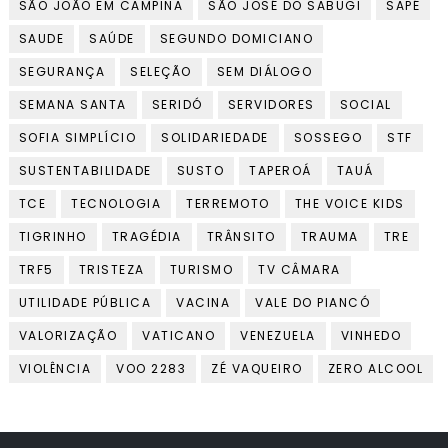
SÃO JOÃO EM CAMPINA
SÃO JOSÉ DO SABUGI
SAPÉ
SAUDE
SAÚDE
SEGUNDO DOMICIANO
SEGURANÇA
SELEÇÃO
SEM DIÁLOGO
SEMANA SANTA
SERIDÓ
SERVIDORES
SOCIAL
SOFIA SIMPLÍCIO
SOLIDARIEDADE
SOSSEGO
STF
SUSTENTABILIDADE
SUSTO
TAPEROÁ
TAUÁ
TCE
TECNOLOGIA
TERREMOTO
THE VOICE KIDS
TIGRINHO
TRAGÉDIA
TRÂNSITO
TRAUMA
TRE
TRF5
TRISTEZA
TURISMO
TV CÂMARA
UTILIDADE PÚBLICA
VACINA
VALE DO PIANCÓ
VALORIZAÇÃO
VATICANO
VENEZUELA
VINHEDO
VIOLÊNCIA
VOO 2283
ZÉ VAQUEIRO
ZERO ALCOOL