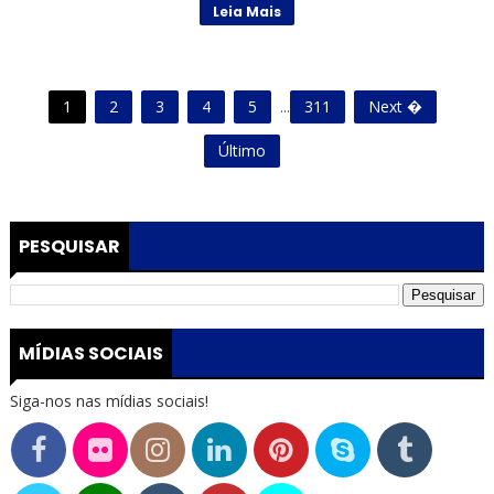
Leia Mais
1
2
3
4
5
...
311
Next �
Último
PESQUISAR
MÍDIAS SOCIAIS
Siga-nos nas mídias sociais!