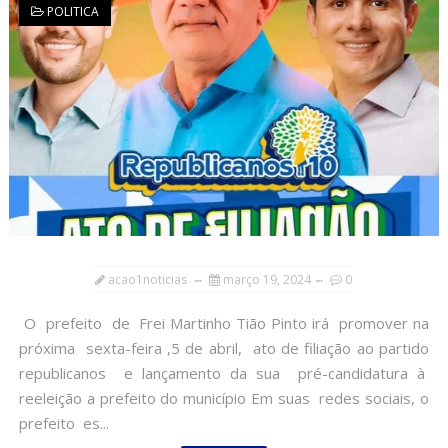
POLITICA
acao1noticias
março 19, 2024
0
O prefeito de Frei Martinho Tião Pinto irá promover na
próxima sexta-feira ,5 de abril, ato de filiação ao partido
republicanos e lançamento da sua pré-candidatura à
reeleição a prefeito do município Em suas redes sociais, o
prefeito es...