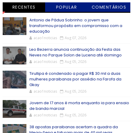
RECENTES
POPULAR
COMENTÁRIOS
Antonio de Pádua Sobrinho: o jovem que
transformou propósito em compromisso com a
educação
acao1noticias
Aug 07, 2026
Leo Bezerra anuncia continuação da Festa das
Neves no Parque Solon de Lucena até domingo
acao1noticias
Aug 05, 2026
Tirullipa é condenado a pagar R$ 30 mil a duas
mulheres paraibanas por assédio na Farofa da
Gkay
acao1noticias
Aug 05, 2026
Jovem de 17 anos é morta enquanto ia para ensaio
de banda marcial
acao1noticias
Aug 05, 2026
38 apostas paraibanas acertam a quadra da
Mega-Sena e faturam mais de 40 mil reais