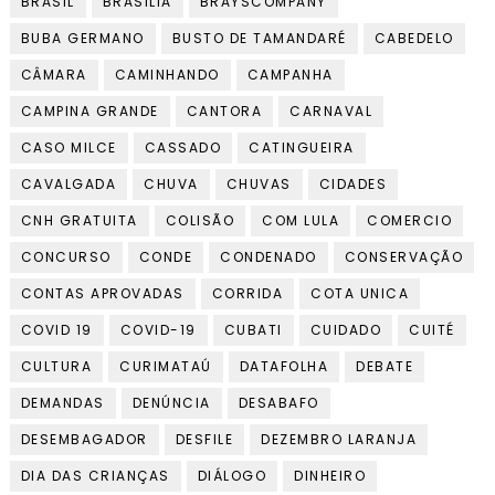
BRASIL
BRASILIA
BRAYSCOMPANY
BUBA GERMANO
BUSTO DE TAMANDARÉ
CABEDELO
CÂMARA
CAMINHANDO
CAMPANHA
CAMPINA GRANDE
CANTORA
CARNAVAL
CASO MILCE
CASSADO
CATINGUEIRA
CAVALGADA
CHUVA
CHUVAS
CIDADES
CNH GRATUITA
COLISÃO
COM LULA
COMERCIO
CONCURSO
CONDE
CONDENADO
CONSERVAÇÃO
CONTAS APROVADAS
CORRIDA
COTA UNICA
COVID 19
COVID-19
CUBATI
CUIDADO
CUITÉ
CULTURA
CURIMATAÚ
DATAFOLHA
DEBATE
DEMANDAS
DENÚNCIA
DESABAFO
DESEMBAGADOR
DESFILE
DEZEMBRO LARANJA
DIA DAS CRIANÇAS
DIÁLOGO
DINHEIRO