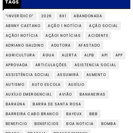
TAGS
“INVERÍDICO”
2026
6X1
ABANDONADA
ABNNY CAETANO
AÇÃO 1 NOTÍCIA
AÇÃO SOCIAL
AÇÃO1 NOTÍCIA
AÇÃO1 NOTÍCIAS
ACIDENTE
ADRIANO GALDINO
ADUTORA
AFASTADO
AGRICULTURA
ÁGUA
ALERTA
ALPB
API
APP
APROVADA
ARTICULAÇÕES
ASISTENCIA SOCIAL
ASSISTÊNCIA SOCIAL
ASSUMIRÁ
AUMENTO
AUTISMO
AUTO ESCOLA
AUXÍLIO
AUXÍLIO EMERGENCIAL
AVIÃO
BANANEIRAS
BARAÚNA
BARRA DE SANTA ROSA
BARREIRA CABO BRANCO
BAYEUX
BBB
BENEFICIO
BENEFICIOS
BOA NOTICIA
BOMBA