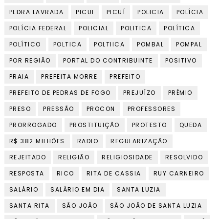
PEDRA LAVRADA
PICUI
PICUÍ
POLICIA
POLÍCIA
POLÍCIA FEDERAL
POLICIAL
POLITICA
POLÍTICA
POLÍTICO
POLTICA
POLTIICA
POMBAL
POMPAL
POR REGIÃO
PORTAL DO CONTRIBUINTE
POSITIVO
PRAIA
PREFEITA MORRE
PREFEITO
PREFEITO DE PEDRAS DE FOGO
PREJUÍZO
PRÊMIO
PRESO
PRESSÃO
PROCON
PROFESSORES
PRORROGADO
PROSTITUIÇÃO
PROTESTO
QUEDA
R$ 382 MILHÕES
RADIO
REGULARIZAÇÃO
REJEITADO
RELIGIÃO
RELIGIOSIDADE
RESOLVIDO
RESPOSTA
RICO
RITA DE CASSIA
RUY CARNEIRO
SALÁRIO
SALÁRIO EM DIA
SANTA LUZIA
SANTA RITA
SÃO JOÃO
SÃO JOÃO DE SANTA LUZIA