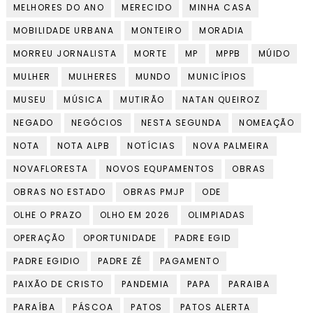
MELHORES DO ANO
MERECIDO
MINHA CASA
MOBILIDADE URBANA
MONTEIRO
MORADIA
MORREU JORNALISTA
MORTE
MP
MPPB
MÚIDO
MULHER
MULHERES
MUNDO
MUNICÍPIOS
MUSEU
MÚSICA
MUTIRÃO
NATAN QUEIROZ
NEGADO
NEGÓCIOS
NESTA SEGUNDA
NOMEAÇÃO
NOTA
NOTA ALPB
NOTÍCIAS
NOVA PALMEIRA
NOVAFLORESTA
NOVOS EQUPAMENTOS
OBRAS
OBRAS NO ESTADO
OBRAS PMJP
ODE
OLHE O PRAZO
OLHO EM 2026
OLIMPIADAS
OPERAÇÃO
OPORTUNIDADE
PADRE EGID
PADRE EGIDIO
PADRE ZÉ
PAGAMENTO
PAIXÃO DE CRISTO
PANDEMIA
PAPA
PARAIBA
PARAÍBA
PÁSCOA
PATOS
PATOS ALERTA