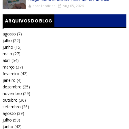
acao1noticias
Aug 05, 2026
ARQUIVOS DO BLOG
agosto
(7)
julho
(22)
junho
(15)
maio
(27)
abril
(54)
março
(37)
fevereiro
(42)
janeiro
(4)
dezembro
(25)
novembro
(29)
outubro
(36)
setembro
(26)
agosto
(39)
julho
(58)
junho
(42)