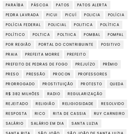
PARAÍBA
PÁSCOA
PATOS
PATOS ALERTA
PEDRA LAVRADA
PICUI
PICUÍ
POLICIA
POLÍCIA
POLÍCIA FEDERAL
POLICIAL
POLITICA
POLÍTICA
POLÍTICO
POLTICA
POLTIICA
POMBAL
POMPAL
POR REGIÃO
PORTAL DO CONTRIBUINTE
POSITIVO
PRAIA
PREFEITA MORRE
PREFEITO
PREFEITO DE PEDRAS DE FOGO
PREJUÍZO
PRÊMIO
PRESO
PRESSÃO
PROCON
PROFESSORES
PRORROGADO
PROSTITUIÇÃO
PROTESTO
QUEDA
R$ 382 MILHÕES
RADIO
REGULARIZAÇÃO
REJEITADO
RELIGIÃO
RELIGIOSIDADE
RESOLVIDO
RESPOSTA
RICO
RITA DE CASSIA
RUY CARNEIRO
SALÁRIO
SALÁRIO EM DIA
SANTA LUZIA
SANTA RITA
SÃO JOÃO
SÃO JOÃO DE SANTA LUZIA