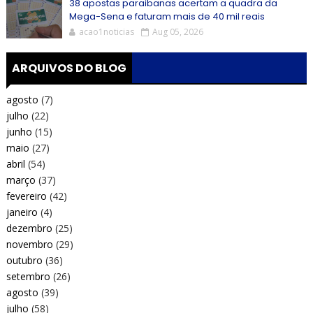
38 apostas paraibanas acertam a quadra da
Mega-Sena e faturam mais de 40 mil reais
acao1noticias
Aug 05, 2026
ARQUIVOS DO BLOG
agosto
(7)
julho
(22)
junho
(15)
maio
(27)
abril
(54)
março
(37)
fevereiro
(42)
janeiro
(4)
dezembro
(25)
novembro
(29)
outubro
(36)
setembro
(26)
agosto
(39)
julho
(58)