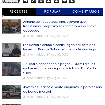
RECENTES
POPULAR
COMENTÁRIOS
Antonio de Pádua Sobrinho: o jovem que
transformou propósito em compromisso com a
educação
acao1noticias
Aug 07, 2026
Leo Bezerra anuncia continuação da Festa das
Neves no Parque Solon de Lucena até domingo
acao1noticias
Aug 05, 2026
Tirullipa é condenado a pagar R$ 30 mil a duas
mulheres paraibanas por assédio na Farofa da
Gkay
acao1noticias
Aug 05, 2026
Jovem de 17 anos é morta enquanto ia para ensaio
de banda marcial
acao1noticias
Aug 05, 2026