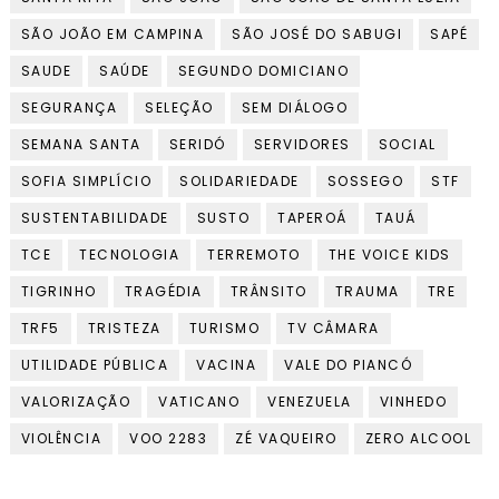
SÃO JOÃO EM CAMPINA
SÃO JOSÉ DO SABUGI
SAPÉ
SAUDE
SAÚDE
SEGUNDO DOMICIANO
SEGURANÇA
SELEÇÃO
SEM DIÁLOGO
SEMANA SANTA
SERIDÓ
SERVIDORES
SOCIAL
SOFIA SIMPLÍCIO
SOLIDARIEDADE
SOSSEGO
STF
SUSTENTABILIDADE
SUSTO
TAPEROÁ
TAUÁ
TCE
TECNOLOGIA
TERREMOTO
THE VOICE KIDS
TIGRINHO
TRAGÉDIA
TRÂNSITO
TRAUMA
TRE
TRF5
TRISTEZA
TURISMO
TV CÂMARA
UTILIDADE PÚBLICA
VACINA
VALE DO PIANCÓ
VALORIZAÇÃO
VATICANO
VENEZUELA
VINHEDO
VIOLÊNCIA
VOO 2283
ZÉ VAQUEIRO
ZERO ALCOOL