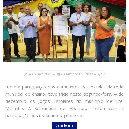
acao1noticias
dezembro 05, 2023
0
Com a participação dos estudantes das escolas da rede
municipal de ensino, teve início nesta segunda-feira, 4 de
dezembro os Jogos Escolares do município de Frei
Martinho. A Solenidade de Abertura contou com a
participação dos estudantes, professo...
Leia Mais