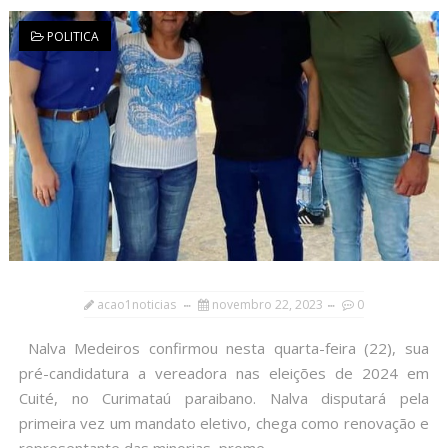
POLITICA
acao1noticias
novembro 22, 2023
0
Nalva Medeiros confirmou nesta quarta-feira (22), sua
pré-candidatura a vereadora nas eleições de 2024 em
Cuité, no Curimataú paraibano. Nalva disputará pela
primeira vez um mandato eletivo, chega como renovação e