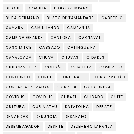
BRASIL
BRASILIA
BRAYSCOMPANY
BUBA GERMANO
BUSTO DE TAMANDARÉ
CABEDELO
CÂMARA
CAMINHANDO
CAMPANHA
CAMPINA GRANDE
CANTORA
CARNAVAL
CASO MILCE
CASSADO
CATINGUEIRA
CAVALGADA
CHUVA
CHUVAS
CIDADES
CNH GRATUITA
COLISÃO
COM LULA
COMERCIO
CONCURSO
CONDE
CONDENADO
CONSERVAÇÃO
CONTAS APROVADAS
CORRIDA
COTA UNICA
COVID 19
COVID-19
CUBATI
CUIDADO
CUITÉ
CULTURA
CURIMATAÚ
DATAFOLHA
DEBATE
DEMANDAS
DENÚNCIA
DESABAFO
DESEMBAGADOR
DESFILE
DEZEMBRO LARANJA