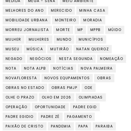
MEDIDA
MEGA - SENA
MEIO AMBIENTE
MELHORES DO ANO
MERECIDO
MINHA CASA
MOBILIDADE URBANA
MONTEIRO
MORADIA
MORREU JORNALISTA
MORTE
MP
MPPB
MÚIDO
MULHER
MULHERES
MUNDO
MUNICÍPIOS
MUSEU
MÚSICA
MUTIRÃO
NATAN QUEIROZ
NEGADO
NEGÓCIOS
NESTA SEGUNDA
NOMEAÇÃO
NOTA
NOTA ALPB
NOTÍCIAS
NOVA PALMEIRA
NOVAFLORESTA
NOVOS EQUPAMENTOS
OBRAS
OBRAS NO ESTADO
OBRAS PMJP
ODE
OLHE O PRAZO
OLHO EM 2026
OLIMPIADAS
OPERAÇÃO
OPORTUNIDADE
PADRE EGID
PADRE EGIDIO
PADRE ZÉ
PAGAMENTO
PAIXÃO DE CRISTO
PANDEMIA
PAPA
PARAIBA