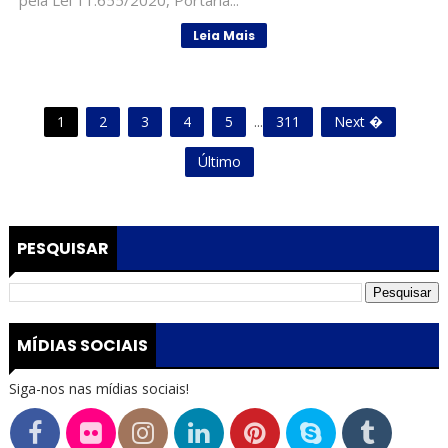
pela Lei 11.655/2020, Portaria...
Leia Mais
1
2
3
4
5
...
311
Next �
Último
PESQUISAR
MÍDIAS SOCIAIS
Siga-nos nas mídias sociais!