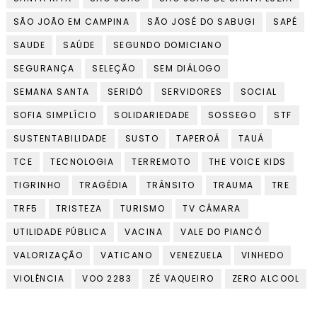
SÃO JOÃO EM CAMPINA
SÃO JOSÉ DO SABUGI
SAPÉ
SAUDE
SAÚDE
SEGUNDO DOMICIANO
SEGURANÇA
SELEÇÃO
SEM DIÁLOGO
SEMANA SANTA
SERIDÓ
SERVIDORES
SOCIAL
SOFIA SIMPLÍCIO
SOLIDARIEDADE
SOSSEGO
STF
SUSTENTABILIDADE
SUSTO
TAPEROÁ
TAUÁ
TCE
TECNOLOGIA
TERREMOTO
THE VOICE KIDS
TIGRINHO
TRAGÉDIA
TRÂNSITO
TRAUMA
TRE
TRF5
TRISTEZA
TURISMO
TV CÂMARA
UTILIDADE PÚBLICA
VACINA
VALE DO PIANCÓ
VALORIZAÇÃO
VATICANO
VENEZUELA
VINHEDO
VIOLÊNCIA
VOO 2283
ZÉ VAQUEIRO
ZERO ALCOOL