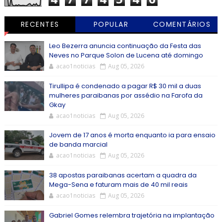
RECENTES
POPULAR
COMENTÁRIOS
Leo Bezerra anuncia continuação da Festa das
Neves no Parque Solon de Lucena até domingo
acao1noticias
Aug 05, 2026
Tirullipa é condenado a pagar R$ 30 mil a duas
mulheres paraibanas por assédio na Farofa da
Gkay
acao1noticias
Aug 05, 2026
Jovem de 17 anos é morta enquanto ia para ensaio
de banda marcial
acao1noticias
Aug 05, 2026
38 apostas paraibanas acertam a quadra da
Mega-Sena e faturam mais de 40 mil reais
acao1noticias
Aug 05, 2026
Gabriel Gomes relembra trajetória na implantação