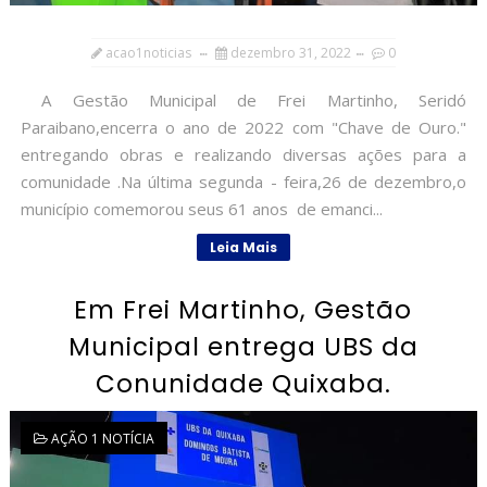
acao1noticias
dezembro 31, 2022
0
A Gestão Municipal de Frei Martinho, Seridó
Paraibano,encerra o ano de 2022 com "Chave de Ouro."
entregando obras e realizando diversas ações para a
comunidade .Na última segunda - feira,26 de dezembro,o
município comemorou seus 61 anos de emanci...
Leia Mais
Em Frei Martinho, Gestão
Municipal entrega UBS da
Conunidade Quixaba.
AÇÃO 1 NOTÍCIA