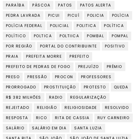
PARAÍBA
PÁSCOA
PATOS
PATOS ALERTA
PEDRA LAVRADA
PICUI
PICUÍ
POLICIA
POLÍCIA
POLÍCIA FEDERAL
POLICIAL
POLITICA
POLÍTICA
POLÍTICO
POLTICA
POLTIICA
POMBAL
POMPAL
POR REGIÃO
PORTAL DO CONTRIBUINTE
POSITIVO
PRAIA
PREFEITA MORRE
PREFEITO
PREFEITO DE PEDRAS DE FOGO
PREJUÍZO
PRÊMIO
PRESO
PRESSÃO
PROCON
PROFESSORES
PRORROGADO
PROSTITUIÇÃO
PROTESTO
QUEDA
R$ 382 MILHÕES
RADIO
REGULARIZAÇÃO
REJEITADO
RELIGIÃO
RELIGIOSIDADE
RESOLVIDO
RESPOSTA
RICO
RITA DE CASSIA
RUY CARNEIRO
SALÁRIO
SALÁRIO EM DIA
SANTA LUZIA
SANTA RITA
SÃO JOÃO
SÃO JOÃO DE SANTA LUZIA