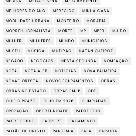
MEDIDA
MEGA - SENA
MEIO AMBIENTE
MELHORES DO ANO
MERECIDO
MINHA CASA
MOBILIDADE URBANA
MONTEIRO
MORADIA
MORREU JORNALISTA
MORTE
MP
MPPB
MÚIDO
MULHER
MULHERES
MUNDO
MUNICÍPIOS
MUSEU
MÚSICA
MUTIRÃO
NATAN QUEIROZ
NEGADO
NEGÓCIOS
NESTA SEGUNDA
NOMEAÇÃO
NOTA
NOTA ALPB
NOTÍCIAS
NOVA PALMEIRA
NOVAFLORESTA
NOVOS EQUPAMENTOS
OBRAS
OBRAS NO ESTADO
OBRAS PMJP
ODE
OLHE O PRAZO
OLHO EM 2026
OLIMPIADAS
OPERAÇÃO
OPORTUNIDADE
PADRE EGID
PADRE EGIDIO
PADRE ZÉ
PAGAMENTO
PAIXÃO DE CRISTO
PANDEMIA
PAPA
PARAIBA