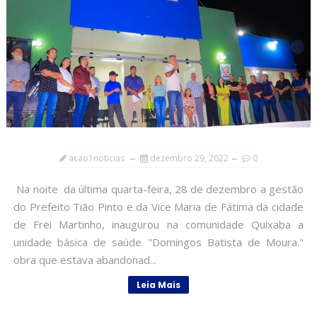
acao1noticias
dezembro 29, 2022
0
Na noite da última quarta-feira, 28 de dezembro a gestão
do Prefeito Tião Pinto e da Vice Maria de Fátima da cidade
de Frei Martinho, inaugurou na comunidade Quixaba a
unidade básica de saúde "Domingos Batista de Moura."
obra que estava abandonad...
Leia Mais