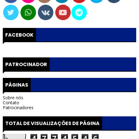
FACEBOOK
PATROCINADOR
PÁGINAS
Sobre nós
Contato
Patrocinadores
TOTAL DE VISUALIZAÇÕES DE PÁGINA
4
7
7
4
5
4
6