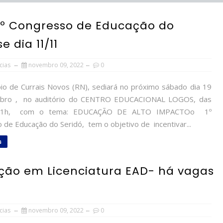
o 1º Congresso de Educação do
 dia 11/11
cias
novembro 09, 2022
0
io de Currais Novos (RN), sediará no próximo sábado dia 19
bro , no auditório do CENTRO EDUCACIONAL LOGOS, das
21h, com o tema: EDUCAÇÃO DE ALTO IMPACTOo 1º
 de Educação do Seridó, tem o objetivo de incentivar...
s
ação em Licenciatura EAD- há vagas
cias
novembro 09, 2022
0