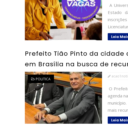
A Univers
Estado d
inscriçõ
Licenciatu
Leia Mai
Prefeito Tião Pinto da cidad
em Brasília na busca de recu
acao1noti
POLITICA
O Prefeit
agenda na 
municípi
mais recur
Leia Mai