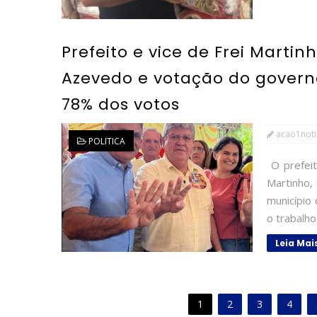
Prefeito e vice de Frei Mart
Azevedo e votação do govern
78% dos votos
acao1noti
POLITICA
O prefeit
Martinho,
município
o trabalh
Leia Mai
1
2
3
4