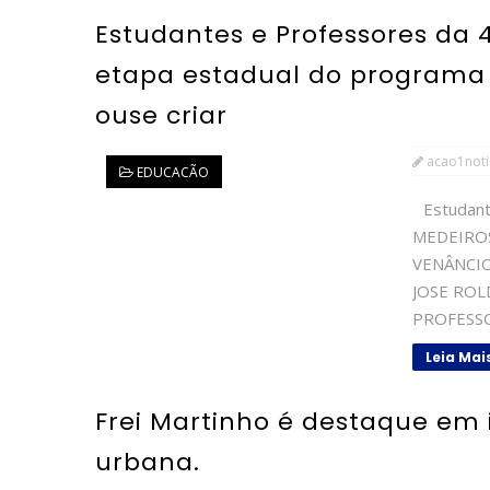
Estudantes e Professores da 
etapa estadual do programa
ouse criar
acao1noti
EDUCACÃO
Estudant
MEDEIRO
VENÂNCIO
JOSE ROL
PROFESSO
Leia Mai
Frei Martinho é destaque em 
urbana.