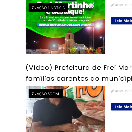
acao1noti
AÇÃO 1 NOTÍCIA
Leia Mai
(Vídeo) Prefeitura de Frei Ma
famílias carentes do municípi
acao1noti
AÇÃO SOCIAL
Leia Mai