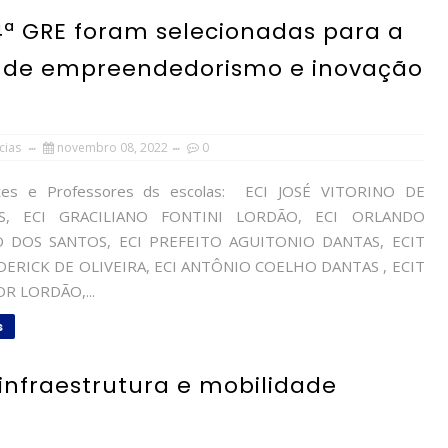
4ª GRE foram selecionadas para a
 de empreendedorismo e inovação
cias
novembro 08, 2022
0
es e Professores ds escolas: ECI JOSÉ VITORINO DE
S, ECI GRACILIANO FONTINI LORDÃO, ECI ORLANDO
 DOS SANTOS, ECI PREFEITO AGUITONIO DANTAS, ECIT
DERICK DE OLIVEIRA, ECI ANTÔNIO COELHO DANTAS , ECIT
R LORDÃO,...
s
infraestrutura e mobilidade