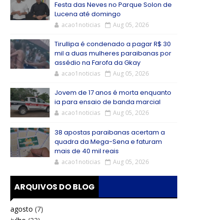
Festa das Neves no Parque Solon de
Lucena até domingo
acao1noticias
Aug 05, 2026
Tirullipa é condenado a pagar R$ 30
mil a duas mulheres paraibanas por
assédio na Farofa da Gkay
acao1noticias
Aug 05, 2026
Jovem de 17 anos é morta enquanto
ia para ensaio de banda marcial
acao1noticias
Aug 05, 2026
38 apostas paraibanas acertam a
quadra da Mega-Sena e faturam
mais de 40 mil reais
acao1noticias
Aug 05, 2026
ARQUIVOS DO BLOG
agosto
(7)