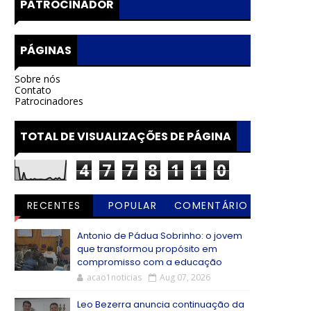
PATROCINADOR
PÁGINAS
Sobre nós
Contato
Patrocinadores
TOTAL DE VISUALIZAÇÕES DE PÁGINA
4
7
7
8
1
1
0
RECENTES
POPULAR
COMENTÁRIO
S
Antonio de Pádua Sobrinho: o jovem
que transformou propósito em
compromisso com a educação
acao1noticias
Aug 07, 2026
Leo Bezerra anuncia continuação da