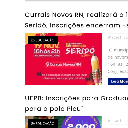
Currais Novos RN, realizará 
Seridó, inscrições encerram -se
acao1noti
EDUCACÃO
O municíp
de novem
16h às 
Congresso
Leia Mai
UEPB: Inscrições para Gradu
para o polo Picuí
acao1noti
EDUCACÃO