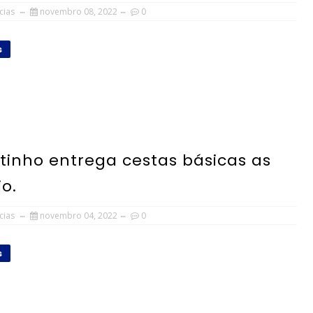
cias
novembro 08, 2022
0
s
rtinho entrega cestas básicas as
o.
cias
novembro 04, 2022
0
s