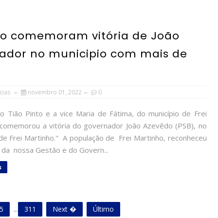
inho comemoram vitória de João
ador no municipio com mais de
cias
novembro 01, 2022
0
o Tião Pinto e a vice Maria de Fátima, do município de Frei
 comemorou a vitória do governador João Azevêdo (PSB), no
 de Frei Martinho." A população de Frei Martinho, reconheceu
o da nossa Gestão e do Govern...
s
5
...
311
Next �
Último