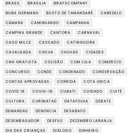
BRASIL
BRASILIA
BRAYSCOMPANY
BUBA GERMANO
BUSTO DE TAMANDARÉ
CABEDELO
CÂMARA
CAMINHANDO
CAMPANHA
CAMPINA GRANDE
CANTORA
CARNAVAL
CASO MILCE
CASSADO
CATINGUEIRA
CAVALGADA
CHUVA
CHUVAS
CIDADES
CNH GRATUITA
COLISÃO
COM LULA
COMERCIO
CONCURSO
CONDE
CONDENADO
CONSERVAÇÃO
CONTAS APROVADAS
CORRIDA
COTA UNICA
COVID 19
COVID-19
CUBATI
CUIDADO
CUITÉ
CULTURA
CURIMATAÚ
DATAFOLHA
DEBATE
DEMANDAS
DENÚNCIA
DESABAFO
DESEMBAGADOR
DESFILE
DEZEMBRO LARANJA
DIA DAS CRIANÇAS
DIÁLOGO
DINHEIRO