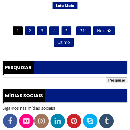
Leia Mais
1
2
3
4
5
...
311
Next �
Último
PESQUISAR
MÍDIAS SOCIAIS
Siga-nos nas mídias sociais!