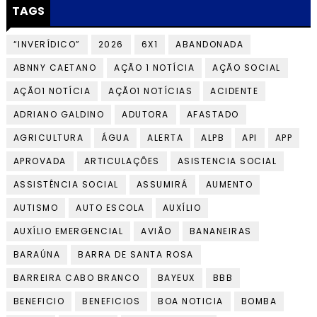
TAGS
“INVERÍDICO”
2026
6X1
ABANDONADA
ABNNY CAETANO
AÇÃO 1 NOTÍCIA
AÇÃO SOCIAL
AÇÃO1 NOTÍCIA
AÇÃO1 NOTÍCIAS
ACIDENTE
ADRIANO GALDINO
ADUTORA
AFASTADO
AGRICULTURA
ÁGUA
ALERTA
ALPB
API
APP
APROVADA
ARTICULAÇÕES
ASISTENCIA SOCIAL
ASSISTÊNCIA SOCIAL
ASSUMIRÁ
AUMENTO
AUTISMO
AUTO ESCOLA
AUXÍLIO
AUXÍLIO EMERGENCIAL
AVIÃO
BANANEIRAS
BARAÚNA
BARRA DE SANTA ROSA
BARREIRA CABO BRANCO
BAYEUX
BBB
BENEFICIO
BENEFICIOS
BOA NOTICIA
BOMBA