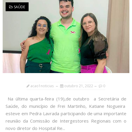
SAÚDE
acao1noticias
outubro 21, 2022
0
Na última quarta-feira (19),de outubro a Secretária de
Saúde, do município de Frei Martinho, Katiane Nogueira
esteve em Pedra Lavrada participando de uma importante
reunião da Comissão de Intergestores Regionais com o
novo diretor do Hospital Re...