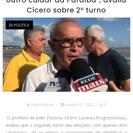
outro cuidar da Paraíba”, avalia
Cícero sobre 2º turno
POLITICA
acao1noticias
outubro 21, 2022
0
O prefeito de João Pessoa, Cícero Lucena (Progressistas),
avaliou que o segundo turno das eleições, com apenas dois
candidatos, dá ao eleitor a oportunidade de identificar o