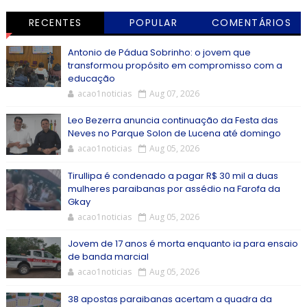
RECENTES
POPULAR
COMENTÁRIOS
Antonio de Pádua Sobrinho: o jovem que
transformou propósito em compromisso com a
educação
acao1noticias
Aug 07, 2026
Leo Bezerra anuncia continuação da Festa das
Neves no Parque Solon de Lucena até domingo
acao1noticias
Aug 05, 2026
Tirullipa é condenado a pagar R$ 30 mil a duas
mulheres paraibanas por assédio na Farofa da
Gkay
acao1noticias
Aug 05, 2026
Jovem de 17 anos é morta enquanto ia para ensaio
de banda marcial
acao1noticias
Aug 05, 2026
38 apostas paraibanas acertam a quadra da