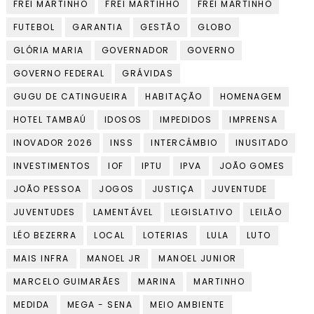
FREI MARTINHO
FREI MARTIHHO
FREI MARTINHO
FUTEBOL
GARANTIA
GESTÃO
GLOBO
GLÓRIA MARIA
GOVERNADOR
GOVERNO
GOVERNO FEDERAL
GRÁVIDAS
GUGU DE CATINGUEIRA
HABITAÇÃO
HOMENAGEM
HOTEL TAMBAÚ
IDOSOS
IMPEDIDOS
IMPRENSA
INOVADOR 2026
INSS
INTERCÂMBIO
INUSITADO
INVESTIMENTOS
IOF
IPTU
IPVA
JOÃO GOMES
JOÃO PESSOA
JOGOS
JUSTIÇA
JUVENTUDE
JUVENTUDES
LAMENTÁVEL
LEGISLATIVO
LEILÃO
LÉO BEZERRA
LOCAL
LOTERIAS
LULA
LUTO
MAIS INFRA
MANOEL JR
MANOEL JUNIOR
MARCELO GUIMARÃES
MARINA
MARTINHO
MEDIDA
MEGA - SENA
MEIO AMBIENTE