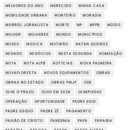
MELHORES DO ANO
MERECIDO
MINHA CASA
MOBILIDADE URBANA
MONTEIRO
MORADIA
MORREU JORNALISTA
MORTE
MP
MPPB
MÚIDO
MULHER
MULHERES
MUNDO
MUNICÍPIOS
MUSEU
MÚSICA
MUTIRÃO
NATAN QUEIROZ
NEGADO
NEGÓCIOS
NESTA SEGUNDA
NOMEAÇÃO
NOTA
NOTA ALPB
NOTÍCIAS
NOVA PALMEIRA
NOVAFLORESTA
NOVOS EQUPAMENTOS
OBRAS
OBRAS NO ESTADO
OBRAS PMJP
ODE
OLHE O PRAZO
OLHO EM 2026
OLIMPIADAS
OPERAÇÃO
OPORTUNIDADE
PADRE EGID
PADRE EGIDIO
PADRE ZÉ
PAGAMENTO
PAIXÃO DE CRISTO
PANDEMIA
PAPA
PARAIBA