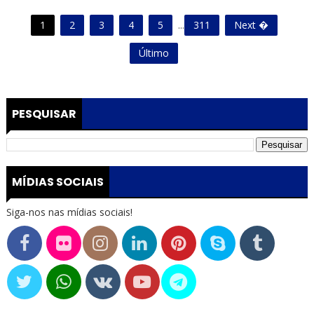
1
2
3
4
5
...
311
Next �
Último
PESQUISAR
MÍDIAS SOCIAIS
Siga-nos nas mídias sociais!