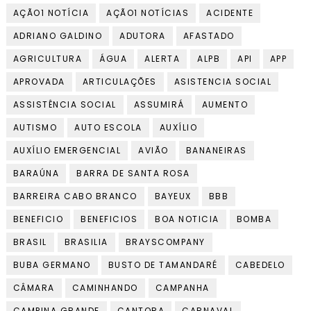
AÇÃO1 NOTÍCIA
AÇÃO1 NOTÍCIAS
ACIDENTE
ADRIANO GALDINO
ADUTORA
AFASTADO
AGRICULTURA
ÁGUA
ALERTA
ALPB
API
APP
APROVADA
ARTICULAÇÕES
ASISTENCIA SOCIAL
ASSISTÊNCIA SOCIAL
ASSUMIRÁ
AUMENTO
AUTISMO
AUTO ESCOLA
AUXÍLIO
AUXÍLIO EMERGENCIAL
AVIÃO
BANANEIRAS
BARAÚNA
BARRA DE SANTA ROSA
BARREIRA CABO BRANCO
BAYEUX
BBB
BENEFICIO
BENEFICIOS
BOA NOTICIA
BOMBA
BRASIL
BRASILIA
BRAYSCOMPANY
BUBA GERMANO
BUSTO DE TAMANDARÉ
CABEDELO
CÂMARA
CAMINHANDO
CAMPANHA
CAMPINA GRANDE
CANTORA
CARNAVAL