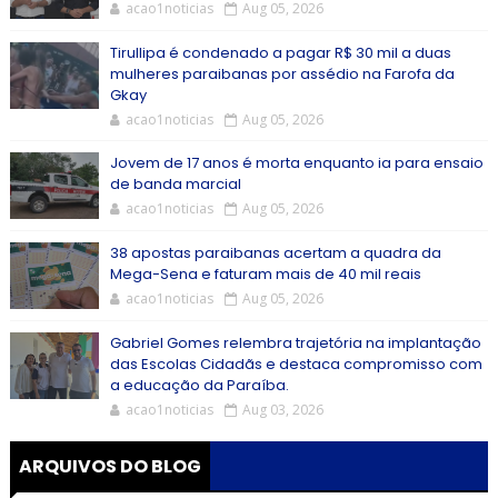
acao1noticias
Aug 05, 2026
Tirullipa é condenado a pagar R$ 30 mil a duas
mulheres paraibanas por assédio na Farofa da
Gkay
acao1noticias
Aug 05, 2026
Jovem de 17 anos é morta enquanto ia para ensaio
de banda marcial
acao1noticias
Aug 05, 2026
38 apostas paraibanas acertam a quadra da
Mega-Sena e faturam mais de 40 mil reais
acao1noticias
Aug 05, 2026
Gabriel Gomes relembra trajetória na implantação
das Escolas Cidadãs e destaca compromisso com
a educação da Paraíba.
acao1noticias
Aug 03, 2026
ARQUIVOS DO BLOG