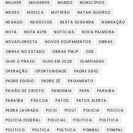
MULHER
MULHERES
MUNDO
MUNICÍPIOS
MUSEU
MÚSICA
MUTIRÃO
NATAN QUEIROZ
NEGADO
NEGÓCIOS
NESTA SEGUNDA
NOMEAÇÃO
NOTA
NOTA ALPB
NOTÍCIAS
NOVA PALMEIRA
NOVAFLORESTA
NOVOS EQUPAMENTOS
OBRAS
OBRAS NO ESTADO
OBRAS PMJP
ODE
OLHE O PRAZO
OLHO EM 2026
OLIMPIADAS
OPERAÇÃO
OPORTUNIDADE
PADRE EGID
PADRE EGIDIO
PADRE ZÉ
PAGAMENTO
PAIXÃO DE CRISTO
PANDEMIA
PAPA
PARAIBA
PARAÍBA
PÁSCOA
PATOS
PATOS ALERTA
PEDRA LAVRADA
PICUI
PICUÍ
POLICIA
POLÍCIA
POLÍCIA FEDERAL
POLICIAL
POLITICA
POLÍTICA
POLÍTICO
POLTICA
POLTIICA
POMBAL
POMPAL