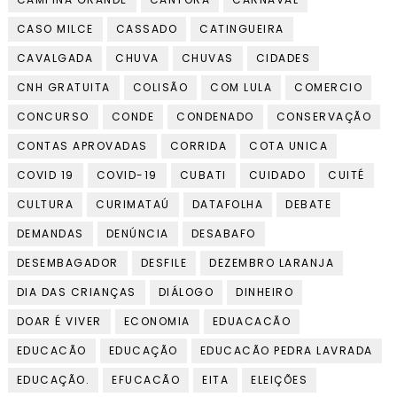
CASO MILCE
CASSADO
CATINGUEIRA
CAVALGADA
CHUVA
CHUVAS
CIDADES
CNH GRATUITA
COLISÃO
COM LULA
COMERCIO
CONCURSO
CONDE
CONDENADO
CONSERVAÇÃO
CONTAS APROVADAS
CORRIDA
COTA UNICA
COVID 19
COVID-19
CUBATI
CUIDADO
CUITÉ
CULTURA
CURIMATAÚ
DATAFOLHA
DEBATE
DEMANDAS
DENÚNCIA
DESABAFO
DESEMBAGADOR
DESFILE
DEZEMBRO LARANJA
DIA DAS CRIANÇAS
DIÁLOGO
DINHEIRO
DOAR É VIVER
ECONOMIA
EDUACACÃO
EDUCACÃO
EDUCAÇÃO
EDUCACÃO PEDRA LAVRADA
EDUCAÇÃO.
EFUCACÃO
EITA
ELEIÇÕES