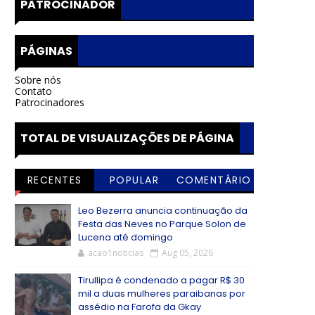
PATROCINADOR
PÁGINAS
Sobre nós
Contato
Patrocinadores
TOTAL DE VISUALIZAÇÕES DE PÁGINA
RECENTES
POPULAR
COMENTÁRIO
S
Leo Bezerra anuncia continuação da
Festa das Neves no Parque Solon de
Lucena até domingo
acao1noticias
Aug 05, 2026
Tirullipa é condenado a pagar R$ 30
mil a duas mulheres paraibanas por
assédio na Farofa da Gkay