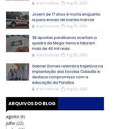
acao1noticias
Aug 05, 2026
Jovem de 17 anos é morta enquanto
ia para ensaio de banda marcial
acao1noticias
Aug 05, 2026
38 apostas paraibanas acertam a
quadra da Mega-Sena e faturam
mais de 40 mil reais
acao1noticias
Aug 05, 2026
Gabriel Gomes relembra trajetória na
implantação das Escolas Cidadãs e
destaca compromisso com a
educação da Paraíba.
acao1noticias
Aug 03, 2026
ARQUIVOS DO BLOG
agosto
(6)
julho
(22)