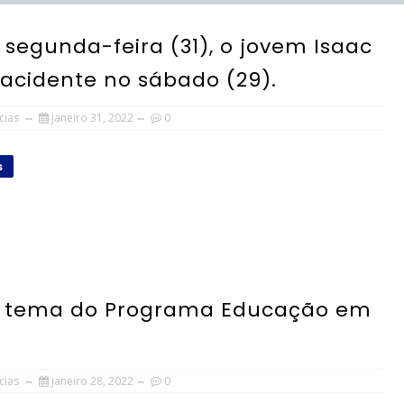
 segunda-feira (31), o jovem Isaac
acidente no sábado (29).
cias
janeiro 31, 2022
0
s
oi tema do Programa Educação em
cias
janeiro 28, 2022
0