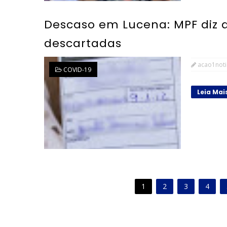
Descaso em Lucena: MPF diz q
descartadas
acao1noti
COVID-19
Leia Mai
1
2
3
4