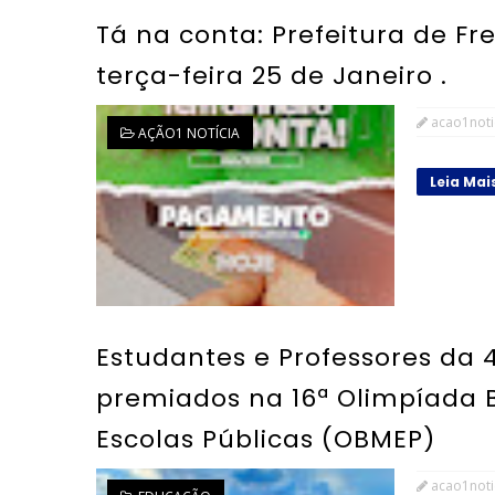
Tá na conta: Prefeitura de Fr
terça-feira 25 de Janeiro .
acao1noti
AÇÃO1 NOTÍCIA
Leia Mai
Estudantes e Professores da
premiados na 16ª Olimpíada 
Escolas Públicas (OBMEP)
acao1noti