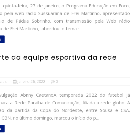
 quinta-feira, 27 de janeiro, o Programa Educação em Foco,
do pela web rádio Sussuarana de Frei Martinho, apresentado
nio de Pádua Sobrinho, com transmissão pela Web rádio
 de Frei Martinho, abordou o tema : ...
s
te da equipe esportiva da rede
cias
janeiro 26, 2022
0
vulgação Abnny CaetanoA temporada 2022 do futebol já
ara a Rede Paraíba de Comunicação, filiada a rede globo. A
são da partida da Copa do Nordeste, entre Sousa e CSA,
 CBN, no último domingo, marcou o início do p...
s