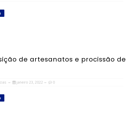
s
sição de artesanatos e procissão de
cias
janeiro 23, 2022
0
s