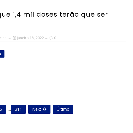
ue 1,4 mil doses terão que ser
cias
janeiro 18, 2022
0
s
5
...
311
Next �
Último