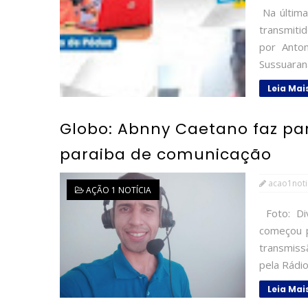
Na última
transmiti
por Anto
Sussuarana
Leia Mai
Globo: Abnny Caetano faz par
paraiba de comunicação
acao1noti
AÇÃO 1 NOTÍCIA
Foto: Di
começou p
transmis
pela Rádio
Leia Mai