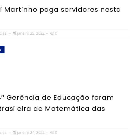
ei Martinho paga servidores nesta
cias
janeiro 25, 2022
0
s
 4ª Gerência de Educação foram
Brasileira de Matemática das
cias
janeiro 24, 2022
0