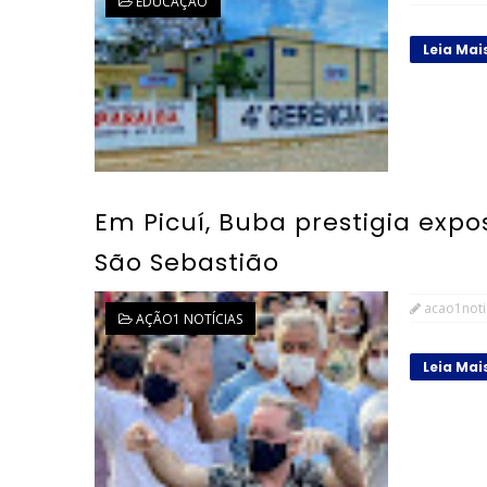
EDUCAÇÃO
Leia Mai
Em Picuí, Buba prestigia expo
São Sebastião
acao1noti
AÇÃO1 NOTÍCIAS
Leia Mai