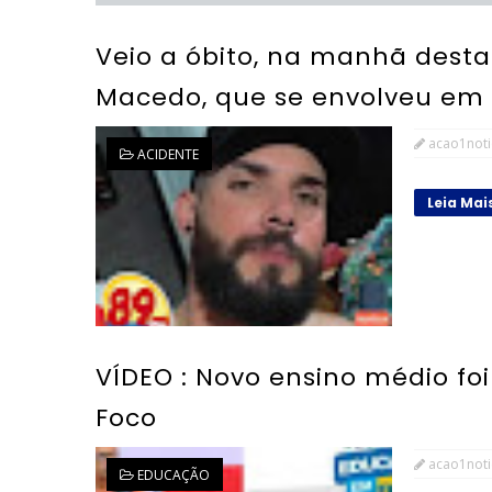
Veio a óbito, na manhã desta
Macedo, que se envolveu em 
acao1noti
ACIDENTE
Leia Mai
VÍDEO : Novo ensino médio f
Foco
acao1noti
EDUCAÇÃO