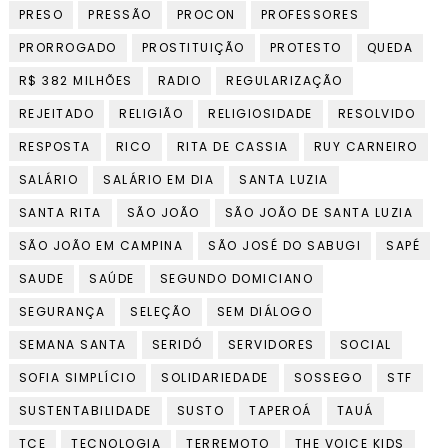
PRESO
PRESSÃO
PROCON
PROFESSORES
PRORROGADO
PROSTITUIÇÃO
PROTESTO
QUEDA
R$ 382 MILHÕES
RADIO
REGULARIZAÇÃO
REJEITADO
RELIGIÃO
RELIGIOSIDADE
RESOLVIDO
RESPOSTA
RICO
RITA DE CASSIA
RUY CARNEIRO
SALÁRIO
SALÁRIO EM DIA
SANTA LUZIA
SANTA RITA
SÃO JOÃO
SÃO JOÃO DE SANTA LUZIA
SÃO JOÃO EM CAMPINA
SÃO JOSÉ DO SABUGI
SAPÉ
SAUDE
SAÚDE
SEGUNDO DOMICIANO
SEGURANÇA
SELEÇÃO
SEM DIÁLOGO
SEMANA SANTA
SERIDÓ
SERVIDORES
SOCIAL
SOFIA SIMPLÍCIO
SOLIDARIEDADE
SOSSEGO
STF
SUSTENTABILIDADE
SUSTO
TAPEROÁ
TAUÁ
TCE
TECNOLOGIA
TERREMOTO
THE VOICE KIDS