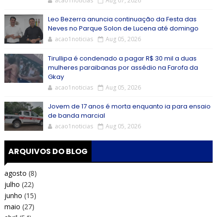
acao1noticias
Aug 07, 2026
Leo Bezerra anuncia continuação da Festa das
Neves no Parque Solon de Lucena até domingo
acao1noticias
Aug 05, 2026
Tirullipa é condenado a pagar R$ 30 mil a duas
mulheres paraibanas por assédio na Farofa da
Gkay
acao1noticias
Aug 05, 2026
Jovem de 17 anos é morta enquanto ia para ensaio
de banda marcial
acao1noticias
Aug 05, 2026
ARQUIVOS DO BLOG
agosto
(8)
julho
(22)
junho
(15)
maio
(27)