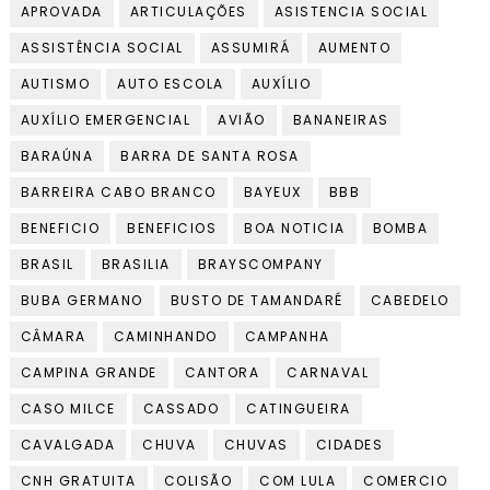
APROVADA
ARTICULAÇÕES
ASISTENCIA SOCIAL
ASSISTÊNCIA SOCIAL
ASSUMIRÁ
AUMENTO
AUTISMO
AUTO ESCOLA
AUXÍLIO
AUXÍLIO EMERGENCIAL
AVIÃO
BANANEIRAS
BARAÚNA
BARRA DE SANTA ROSA
BARREIRA CABO BRANCO
BAYEUX
BBB
BENEFICIO
BENEFICIOS
BOA NOTICIA
BOMBA
BRASIL
BRASILIA
BRAYSCOMPANY
BUBA GERMANO
BUSTO DE TAMANDARÉ
CABEDELO
CÂMARA
CAMINHANDO
CAMPANHA
CAMPINA GRANDE
CANTORA
CARNAVAL
CASO MILCE
CASSADO
CATINGUEIRA
CAVALGADA
CHUVA
CHUVAS
CIDADES
CNH GRATUITA
COLISÃO
COM LULA
COMERCIO