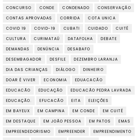
CONCURSO
CONDE
CONDENADO
CONSERVAÇÃO
CONTAS APROVADAS
CORRIDA
COTA UNICA
COVID 19
COVID-19
CUBATI
CUIDADO
CUITÉ
CULTURA
CURIMATAÚ
DATAFOLHA
DEBATE
DEMANDAS
DENÚNCIA
DESABAFO
DESEMBAGADOR
DESFILE
DEZEMBRO LARANJA
DIA DAS CRIANÇAS
DIÁLOGO
DINHEIRO
DOAR É VIVER
ECONOMIA
EDUACACÃO
EDUCACÃO
EDUCAÇÃO
EDUCACÃO PEDRA LAVRADA
EDUCAÇÃO.
EFUCACÃO
EITA
ELEIÇÕES
EM BAYEUX
EM CAMPINA
EM CONDE
EM CUITÉ
EM DESTAQUE
EM JOÃO PESSOA
EM PATOS
EMAS
EMPREENDEDORISMO
EMPREENDER
EMPREENDIMENTO