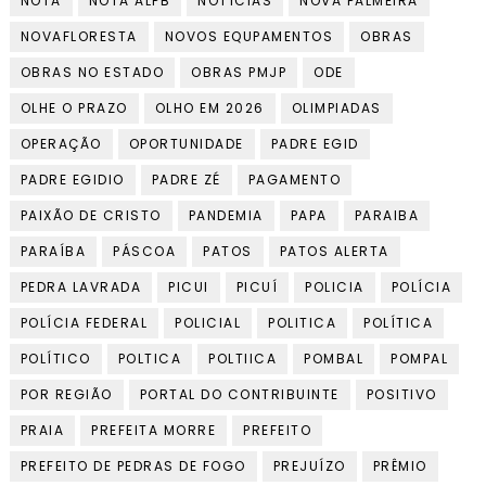
NOTA
NOTA ALPB
NOTÍCIAS
NOVA PALMEIRA
NOVAFLORESTA
NOVOS EQUPAMENTOS
OBRAS
OBRAS NO ESTADO
OBRAS PMJP
ODE
OLHE O PRAZO
OLHO EM 2026
OLIMPIADAS
OPERAÇÃO
OPORTUNIDADE
PADRE EGID
PADRE EGIDIO
PADRE ZÉ
PAGAMENTO
PAIXÃO DE CRISTO
PANDEMIA
PAPA
PARAIBA
PARAÍBA
PÁSCOA
PATOS
PATOS ALERTA
PEDRA LAVRADA
PICUI
PICUÍ
POLICIA
POLÍCIA
POLÍCIA FEDERAL
POLICIAL
POLITICA
POLÍTICA
POLÍTICO
POLTICA
POLTIICA
POMBAL
POMPAL
POR REGIÃO
PORTAL DO CONTRIBUINTE
POSITIVO
PRAIA
PREFEITA MORRE
PREFEITO
PREFEITO DE PEDRAS DE FOGO
PREJUÍZO
PRÊMIO