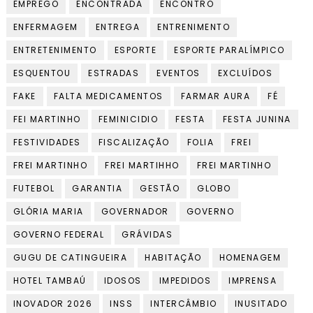
EMPREGO
ENCONTRADA
ENCONTRO
ENFERMAGEM
ENTREGA
ENTRENIMENTO
ENTRETENIMENTO
ESPORTE
ESPORTE PARALÍMPICO
ESQUENTOU
ESTRADAS
EVENTOS
EXCLUÍDOS
FAKE
FALTA MEDICAMENTOS
FARMAR AURA
FÉ
FEI MARTINHO
FEMINICIDIO
FESTA
FESTA JUNINA
FESTIVIDADES
FISCALIZAÇÃO
FOLIA
FREI
FREI MARTINHO
FREI MARTIHHO
FREI MARTINHO
FUTEBOL
GARANTIA
GESTÃO
GLOBO
GLÓRIA MARIA
GOVERNADOR
GOVERNO
GOVERNO FEDERAL
GRÁVIDAS
GUGU DE CATINGUEIRA
HABITAÇÃO
HOMENAGEM
HOTEL TAMBAÚ
IDOSOS
IMPEDIDOS
IMPRENSA
INOVADOR 2026
INSS
INTERCÂMBIO
INUSITADO