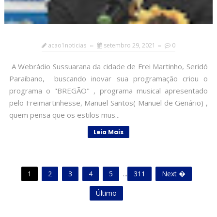
acao1noticias
setembro 29, 2021
0
A Webrádio Sussuarana da cidade de Frei Martinho, Seridó
Paraibano, buscando inovar sua programação criou o
programa o "BREGÃO" , programa musical apresentado
pelo Freimartinhesse, Manuel Santos( Manuel de Genário) ,
quem pensa que os estilos mus...
Leia Mais
1
2
3
4
5
...
311
Next �
Último