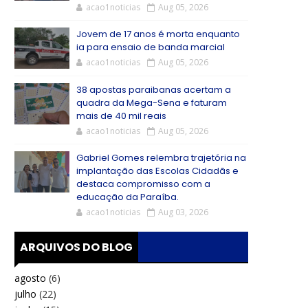
acao1noticias
Aug 05, 2026
Jovem de 17 anos é morta enquanto
ia para ensaio de banda marcial
acao1noticias
Aug 05, 2026
38 apostas paraibanas acertam a
quadra da Mega-Sena e faturam
mais de 40 mil reais
acao1noticias
Aug 05, 2026
Gabriel Gomes relembra trajetória na
implantação das Escolas Cidadãs e
destaca compromisso com a
educação da Paraíba.
acao1noticias
Aug 03, 2026
ARQUIVOS DO BLOG
agosto
(6)
julho
(22)