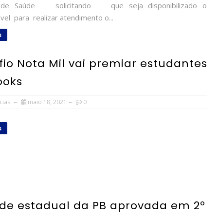
l de Saúde solicitando que seja disponibilizado o
el para realizar atendimento o...
s
o Nota Mil vai premiar estudantes
ooks
cias
maio 18, 2021
0
s
de estadual da PB aprovada em 2º