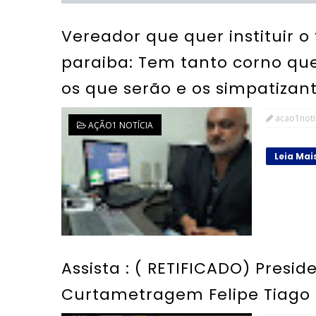
Vereador que quer instituir o
paraiba: Tem tanto corno que 
os que serão e os simpatizan
acao1noti
AÇÃO1 NOTÍCIA
Leia Mai
Assista : ( RETIFICADO) Presid
Curtametragem Felipe Tiag