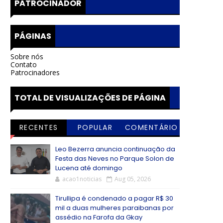
PATROCINADOR
PÁGINAS
Sobre nós
Contato
Patrocinadores
TOTAL DE VISUALIZAÇÕES DE PÁGINA
RECENTES
POPULAR
COMENTÁRIO
S
Leo Bezerra anuncia continuação da
Festa das Neves no Parque Solon de
Lucena até domingo
acao1noticias
Aug 05, 2026
Tirullipa é condenado a pagar R$ 30
mil a duas mulheres paraibanas por
assédio na Farofa da Gkay