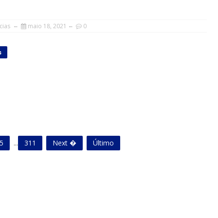
cias
maio 18, 2021
0
s
5
...
311
Next �
Último