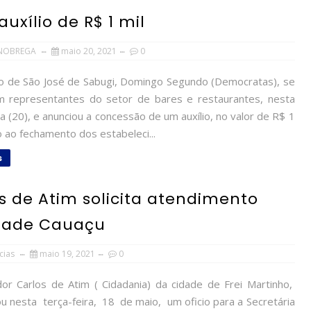
uxílio de R$ 1 mil
NOBREGA
maio 20, 2021
0
o de São José de Sabugi, Domingo Segundo (Democratas), se
m representantes do setor de bares e restaurantes, nesta
ra (20), e anunciou a concessão de um auxílio, no valor de R$ 1
o ao fechamento dos estabeleci...
s
s de Atim solicita atendimento
dade Cauaçu
cias
maio 19, 2021
0
r Carlos de Atim ( Cidadania) da cidade de Frei Martinho,
u nesta terça-feira, 18 de maio, um oficio para a Secretária