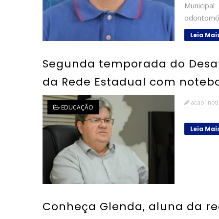
Municipa
odontomóv
Leia Mai
Segunda temporada do Desafi
da Rede Estadual com noteb
acao1noti
EDUCAÇÃO
Leia Mai
Conheça Glenda, aluna da re