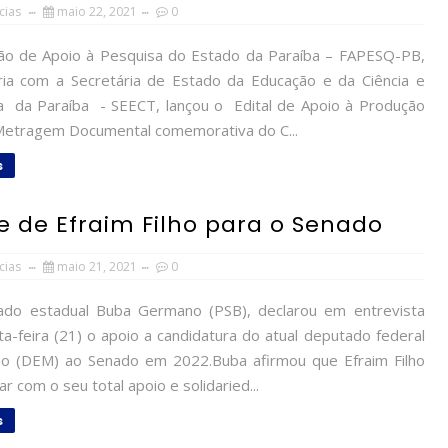
cias
maio 22, 2021
0
o de Apoio à Pesquisa do Estado da Paraíba – FAPESQ-PB,
ia com a Secretária de Estado da Educação e da Ciência e
a da Paraíba - SEECT, lançou o Edital de Apoio à Produção
Metragem Documental comemorativa do C...
s
de Efraim Filho para o Senado
cias
maio 21, 2021
0
do estadual Buba Germano (PSB), declarou em entrevista
a-feira (21) o apoio a candidatura do atual deputado federal
lho (DEM) ao Senado em 2022.Buba afirmou que Efraim Filho
r com o seu total apoio e solidaried...
s