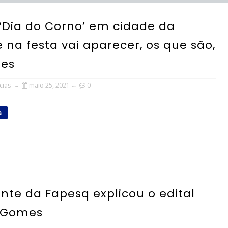
 ‘Dia do Corno’ em cidade da
na festa vai aparecer, os que são,
tes
cias
maio 25, 2021
0
s
ente da Fapesq explicou o edital
o Gomes