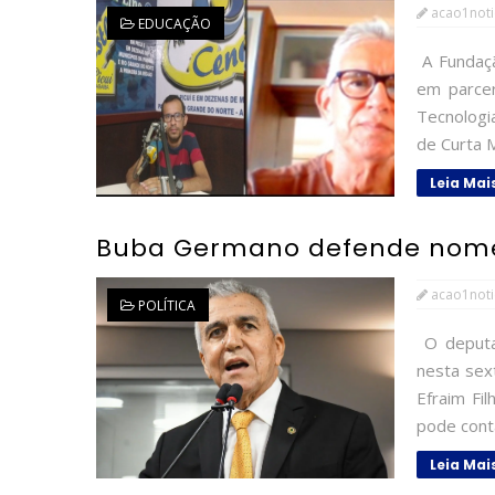
acao1noti
EDUCAÇÃO
A Fundaçã
em parcer
Tecnologi
de Curta 
Leia Mai
Buba Germano defende nome 
acao1noti
POLÍTICA
O deputa
nesta sext
Efraim Fi
pode conta
Leia Mai