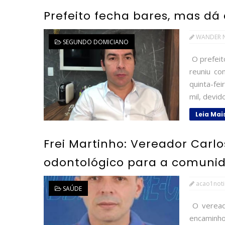
Prefeito fecha bares, mas dá a
WANDER 
SEGUNDO DOMICIANO
O prefeit
reuniu co
quinta-fei
mil, devid
Leia Mai
Frei Martinho: Vereador Carlo
odontológico para a comuni
acao1noti
SAÚDE
O vereado
encaminho