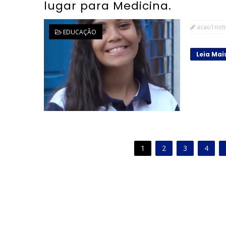
lugar para Medicina.
acao1noti
EDUCAÇÃO
Leia Mai
1
2
3
4