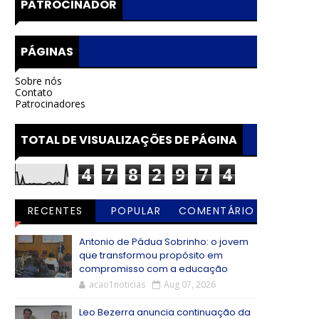
PATROCINADOR
PÁGINAS
Sobre nós
Contato
Patrocinadores
TOTAL DE VISUALIZAÇÕES DE PÁGINA
4
7
8
2
9
7
4
RECENTES
POPULAR
COMENTÁRIO
S
Antonio de Pádua Sobrinho: o jovem
que transformou propósito em
compromisso com a educação
acao1noticias
Aug 07, 2026
Leo Bezerra anuncia continuação da