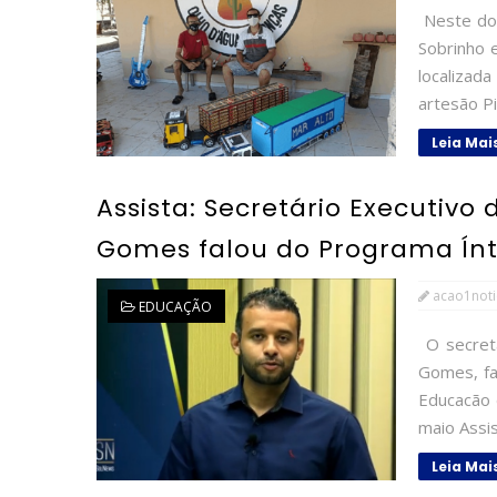
Neste dom
Sobrinho 
localizada
artesão Pi
Leia Mai
Assista: Secretário Executivo
Gomes falou do Programa Ínt
acao1noti
EDUCAÇÃO
O secretá
Gomes, fa
Educacão 
maio Assist
Leia Mai