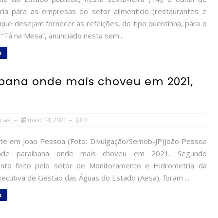
ria para as empresas do setor alimentício (restaurantes e
 que desejam fornecer as refeições, do tipo quentinha, para o
“Tá na Mesa”, anunciado nesta sem...
s
ibana onde mais choveu em 2021,
cias
maio 14, 2021
0
te em Joao Pessoa (Foto: Divulgação/Semob-JP)João Pessoa
ade paraibana onde mais choveu em 2021. Segundo
nto feito pelo setor de Monitoramento e Hidrometria da
ecutiva de Gestão das Águas do Estado (Aesa), foram ...
s