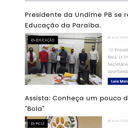
Presidente da Undime PB se r
Educação da Paraíba.
acao1noti
EDUCAÇÃO
O Preside
feira (17
Secretár
oportunida
Leia Mai
Assista: Conheça um pouco d
"Bola"
acao1noti
PICUÍ