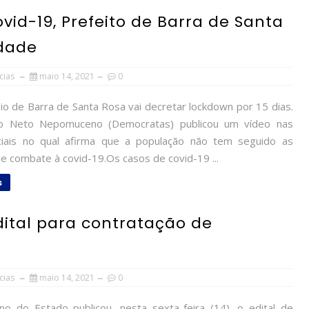
id-19, Prefeito de Barra de Santa
idade
cias
maio 14, 2021
0
io de Barra de Santa Rosa vai decretar lockdown por 15 dias.
to Neto Nepomuceno (Democratas) publicou um vídeo nas
iais no qual afirma que a população não tem seguido as
e combate à covid-19.Os casos de covid-19 ...
s
ital para contratação de
cias
maio 14, 2021
0
 do Estado publicou, nesta sexta-feira (14), o edital de