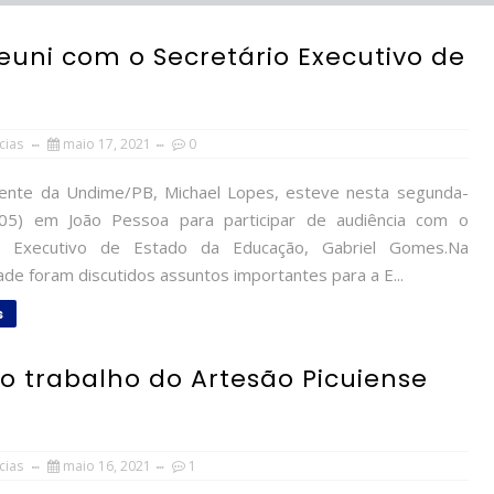
euni com o Secretário Executivo de
cias
maio 17, 2021
0
nte da Undime/PB, Michael Lopes, esteve nesta segunda-
/05) em João Pessoa para participar de audiência com o
io Executivo de Estado da Educação, Gabriel Gomes.Na
de foram discutidos assuntos importantes para a E...
s
o trabalho do Artesão Picuiense
cias
maio 16, 2021
1