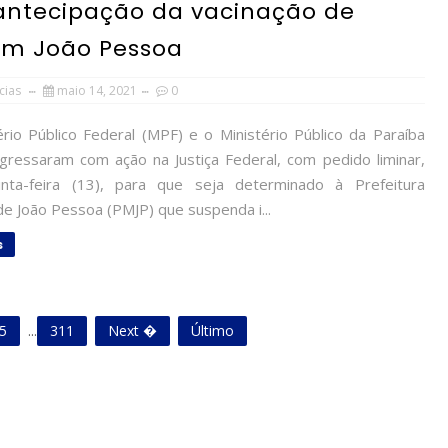
antecipação da vacinação de
 em João Pessoa
cias
maio 14, 2021
0
rio Público Federal (MPF) e o Ministério Público da Paraíba
gressaram com ação na Justiça Federal, com pedido liminar,
nta-feira (13), para que seja determinado à Prefeitura
de João Pessoa (PMJP) que suspenda i...
s
5
...
311
Next �
Último