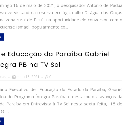
ingo 16 de maio de 2021, o pesquisador Antonio de Pádua
esteve visitando a reserva ecológica olho D' água das Onças
 na zona rural de Picuí, na oportunidade ele conversou com o
cuiense Ismael, popularmente co...
s
 de Educação da Paraíba Gabriel
egra PB na TV Sol
cias
maio 15, 2021
0
rio Executivo de Educação do Estado da Paraíba, Gabriel
lou do Programa Íntegra Paraíba e destacou os avanços da
da Paraíba em Entrevista à TV Sol nesta sexta_feita, 15 de
a: ...
s