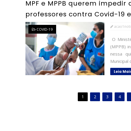
MPF e MPPB querem impedir 
professores contra Covid-19
acao1noti
COVID-19
O Ministé
(MPPB) in
nessa qui
Municipal 
Leia Mai
1
2
3
4