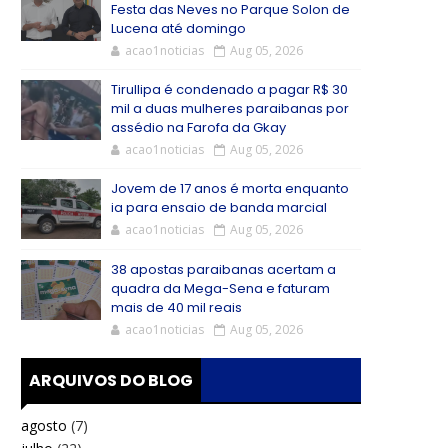
Festa das Neves no Parque Solon de
Lucena até domingo
acao1noticias
Aug 05, 2026
Tirullipa é condenado a pagar R$ 30
mil a duas mulheres paraibanas por
assédio na Farofa da Gkay
acao1noticias
Aug 05, 2026
Jovem de 17 anos é morta enquanto
ia para ensaio de banda marcial
acao1noticias
Aug 05, 2026
38 apostas paraibanas acertam a
quadra da Mega-Sena e faturam
mais de 40 mil reais
acao1noticias
Aug 05, 2026
ARQUIVOS DO BLOG
agosto
(7)