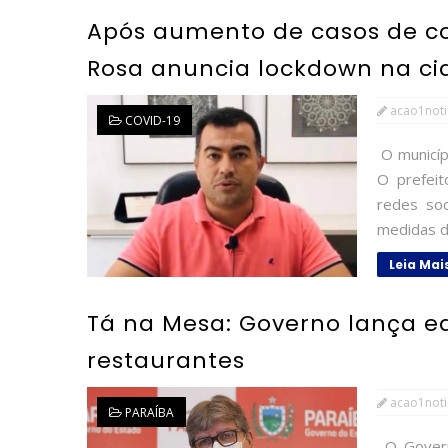
Após aumento de casos de cov
Rosa anuncia lockdown na c
acao1noti
COVID-19
O municíp
O prefei
redes soc
medidas d
Leia Mai
Tá na Mesa: Governo lança ed
restaurantes
acao1noti
PARAÍBA
O Governo