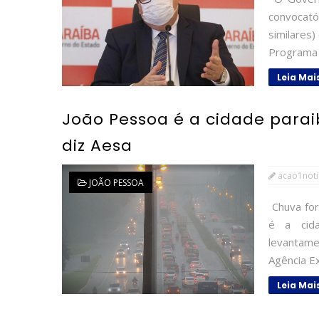
convocató
similares)
Programa 
Leia Mai
João Pessoa é a cidade para
diz Aesa
acao1noti
JOÃO PESSOA
Chuva for
é a cid
levantame
Agência Ex
Leia Mai